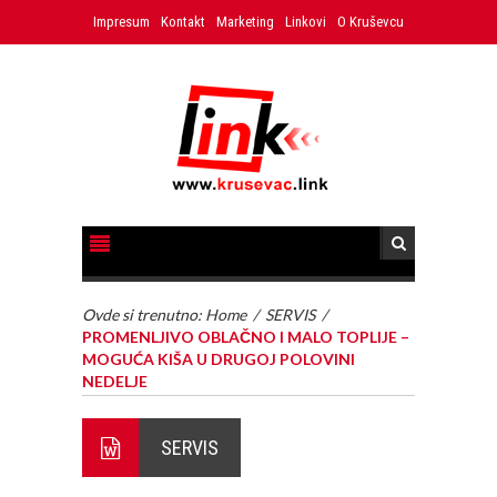
Impresum
Kontakt
Marketing
Linkovi
O Kruševcu
Ovde si trenutno:
Home
/
SERVIS
/
PROMENLJIVO OBLAČNO I MALO TOPLIJE –
MOGUĆA KIŠA U DRUGOJ POLOVINI
NEDELJE
SERVIS