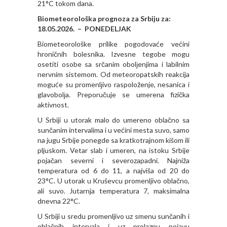
21°C tokom dana.
Biometeorološka prognoza za Srbiju za:
18.05.2026. – PONEDELJAK
Biometeorološke prilike pogodovaće većini
hroničnih bolesnika. Izvesne tegobe mogu
osetiti osobe sa srčanim obolјenjima i labilnim
nervnim sistemom. Od meteoropatskih reakcija
moguće su promenlјivo raspoloženje, nesanica i
glavobolјa. Preporučuje se umerena fizička
aktivnost.
U Srbiji u utorak malo do umereno oblačno sa
sunčanim intervalima i u većini mesta suvo, samo
na jugu Srbije ponegde sa kratkotrajnom kišom ili
pljuskom. Vetar slab i umeren, na istoku Srbije
pojačan severni i severozapadni. Najniža
temperatura od 6 do 11, a najviša od 20 do
23°C. U utorak u Kruševcu promenljivo oblačno,
ali suvo. Jutarnja temperatura 7, maksimalna
dnevna 22°C.
U Srbiji u sredu promenljivo uz smenu sunčanih i
oblačnih intervala i uz prolaznu pojavu