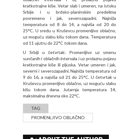
kratkotrajne kiše. Vetar slab i umeren, na istoku
Srbije i u brdsko-planinskim predelima
povremeno i jak, severozapadni. Najniža
temperatura od 8 do 14, a najviša od 20 do
25°C. U sredu u Kruševcu promenljivo oblačno,
uz moguću slabu kišu tokom dana. Temperatura
od 11 ujutru do 22°C tokom dana.
U Srbiji u četvrtak: Promenljivo uz smenu
sunčanih i oblačnih intervala i uz prolaznu pojavu
kratkotrajne kiše ili pljuska. Vetar umeren i jak,
severni i severozapadni. Najniža temperatura od
9 do 16, a najviša od 21 do 25°C. U četvrtak u
Kruševcu promenljivo oblačno, uz moguću slabu
kišu tokom dana. Jutarnja temperatura 14,
maksimalna dnevna oko 22°C.
TAG
PROMENLJIVO OBLAČNO