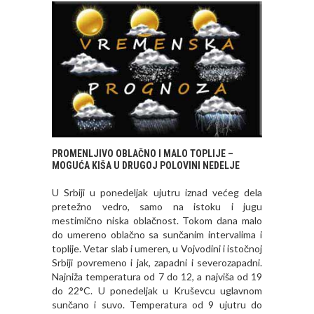
PROMENLJIVO OBLAČNO I MALO TOPLIJE –
MOGUĆA KIŠA U DRUGOJ POLOVINI NEDELJE
U Srbiji u ponedeljak ujutru iznad većeg dela
pretežno vedro, samo na istoku i jugu
mestimično niska oblačnost. Tokom dana malo
do umereno oblačno sa sunčanim intervalima i
toplije. Vetar slab i umeren, u Vojvodini i istočnoj
Srbiji povremeno i jak, zapadni i severozapadni.
Najniža temperatura od 7 do 12, a najviša od 19
do 22°C. U ponedeljak u Kruševcu uglavnom
sunčano i suvo. Temperatura od 9 ujutru do