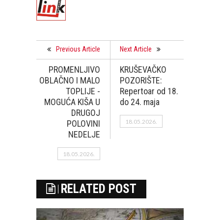
Previous Article
Next Article
PROMENLJIVO
KRUŠEVAČKO
OBLAČNO I MALO
POZORIŠTE:
TOPLIJE -
Repertoar od 18.
MOGUĆA KIŠA U
do 24. maja
DRUGOJ
18.05.2026.
POLOVINI
NEDELJE
18.05.2026.
RELATED POST