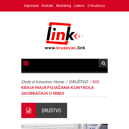
Impresum
Kontakt
Marketing
Linkovi
O Kruševcu
Ovde si trenutno:
Home
/
DRUŠTVO
/
DO
KRAJA MAJA POJAČANA KONTROLA
SAOBRAĆAJA U SRBIJI
DRUŠTVO