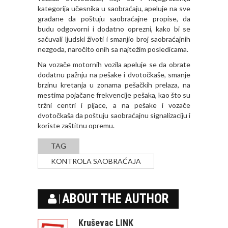
kategorija učesnika u saobraćaju, apeluje na sve
građane da poštuju saobraćajne propise, da
budu odgovorni i dodatno oprezni, kako bi se
sačuvali ljudski životi i smanjio broj saobraćajnih
nezgoda, naročito onih sa najtežim posledicama.
Na vozače motornih vozila apeluje se da obrate
dodatnu pažnju na pešake i dvotočkaše, smanje
brzinu kretanja u zonama pešačkih prelaza, na
mestima pojačane frekvencije pešaka, kao što su
tržni centri i pijace, a na pešake i vozače
dvotočkaša da poštuju saobraćajnu signalizaciju i
koriste zaštitnu opremu.
TAG
KONTROLA SAOBRAĆAJA
ABOUT THE AUTHOR
Kruševac LINK