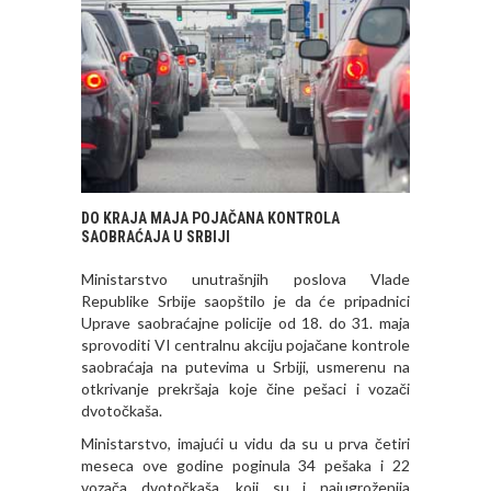
DO KRAJA MAJA POJAČANA KONTROLA
SAOBRAĆAJA U SRBIJI
Ministarstvo unutrašnjih poslova Vlade
Republike Srbije saopštilo je da će pripadnici
Uprave saobraćajne policije od 18. do 31. maja
sprovoditi VI centralnu akciju pojačane kontrole
saobraćaja na putevima u Srbiji, usmerenu na
otkrivanje prekršaja koje čine pešaci i vozači
dvotočkaša.
Ministarstvo, imajući u vidu da su u prva četiri
meseca ove godine poginula 34 pešaka i 22
vozača dvotočkaša, koji su i najugroženija