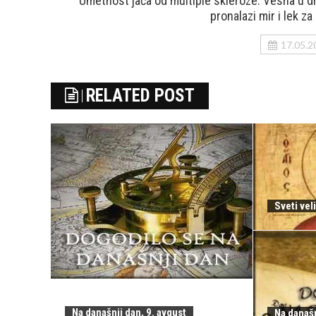
Umetnost jača od multiple skleroze: Vesna u d
pronalazi mir i lek za
17.05.2
RELATED POST
Sveti ve
Na današnji dan, 9. avgust
Na današn