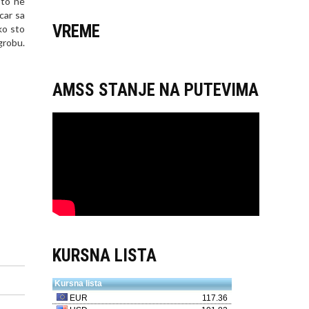
 to ne
car sa
VREME
ko sto
grobu.
AMSS STANJE NA PUTEVIMA
KURSNA LISTA