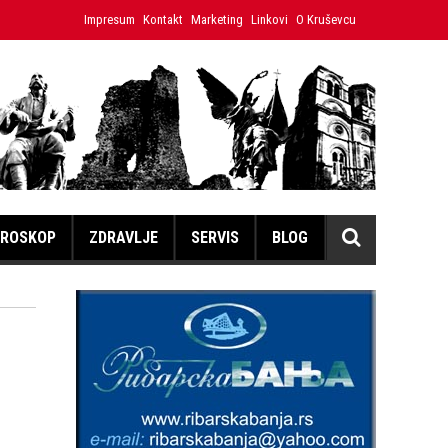
 Dok “kuća” dobija, Brus se gasi
Impresum
Kontakt
Marketing
Linkovi
Trideset godina bio je advoka
O Kruševcu
ROSKOP
ZDRAVLJE
SERVIS
BLOG