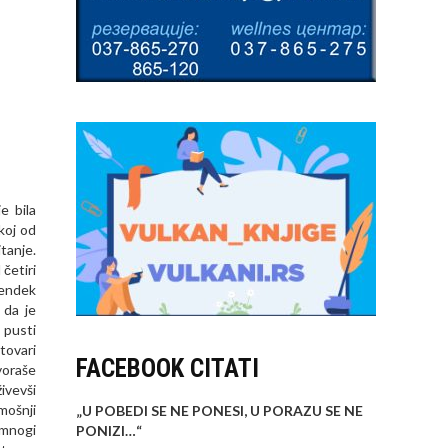
e bila
koj od
tanje.
četiri
jendek
 da je
 pusti
atovari
FACEBOOK CITATI
voraše
ivevši
mošnji
„U POBEDI SE NE PONESI, U PORAZU SE NE
 mnogi
PONIZI…
“