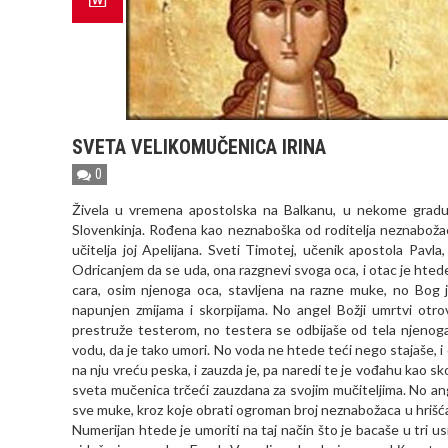
SVETA VELIKOMUČENICA IRINA
0
Živela u vremena apostolska na Balkanu, u nekome gradu 
Slovenkinja. Rođena kao neznaboška od roditelja neznabožac
učitelja joj Apelijana. Sveti Timotej, učenik apostola Pavla,
Odricanjem da se uda, ona razgnevi svoga oca, i otac je htede
cara, osim njenoga oca, stavljena na razne muke, no Bog 
napunjen zmijama i skorpijama. No angel Božji umrtvi otr
prestruže testerom, no testera se odbijaše od tela njenog
vodu, da je tako umori. No voda ne htede teći nego stajaše, i 
na nju vreću peska, i zauzda je, pa naredi te je vođahu kao
sveta mučenica trčeći zauzdana za svojim mučiteljima. No ange
sve muke, kroz koje obrati ogroman broj neznabožaca u hrišća
Numerijan htede je umoriti na taj način što je bacaše u tri u