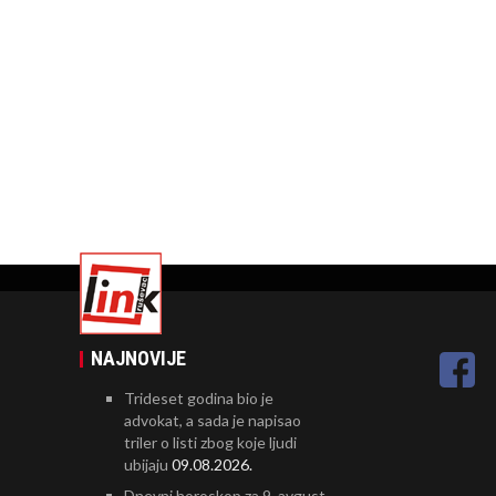
NAJNOVIJE
Trideset godina bio je
advokat, a sada je napisao
triler o listi zbog koje ljudi
ubijaju
09.08.2026.
Dnevni horoskop za 9. avgust