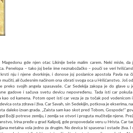
Magedonu gde njen otac Likinije beše malim carem. Neki misle, da j
a. Penelopa – tako joj beše ime neznabožačko – pouči se veri hrišćans
 krsti nju i njene dvorkinje, i donose joj poslanice apostola Pavla na či
 mučiti, ali čudesnim načinom ona obrati svoga oca u Hrišćanstvo. Još od 
je preko svojih angela spasavaše. Car Sedekija zakopa je do glave u 
ovne gadove i sačuva svetu devicu nepovređenu. Tada isti car pokuša
a kao od kamena. Potom opet isti car veza je za točak pod vodenicom i
devica osta zdrava i živa. Car Savah, sin Sedekijin, potkova je ekserima, n
 skota daleko izvan grada. „Zaista sam kao skot pred Tobom, Gospode!” go
l Božji potrese zemlju, i zemlja se otvori i proguta mučitelje njene. Prež
nstvo, Irina pređe u grad Кalipolj, gde propovedaše veru u Hrista. Car ta
sijana metalna vola jedno za drugim. No devica bi spasena i ostade živa. I