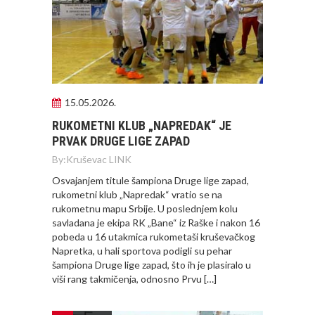
15.05.2026.
RUKOMETNI KLUB „NAPREDAK“ JE
PRVAK DRUGE LIGE ZAPAD
By:
Kruševac LINK
Osvajanjem titule šampiona Druge lige zapad,
rukometni klub „Napredak“ vratio se na
rukometnu mapu Srbije. U poslednjem kolu
savladana je ekipa RK „Bane“ iz Raške i nakon 16
pobeda u 16 utakmica rukometaši kruševačkog
Napretka, u hali sportova podigli su pehar
šampiona Druge lige zapad, što ih je plasiralo u
viši rang takmičenja, odnosno Prvu […]