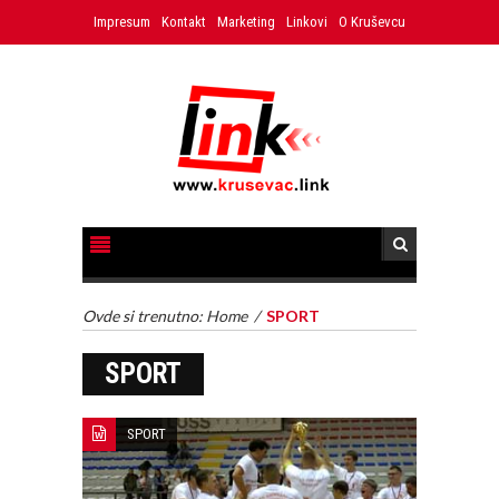
Impresum
Kontakt
Marketing
Linkovi
O Kruševcu
Ovde si trenutno:
Home
/
SPORT
SPORT
SPORT