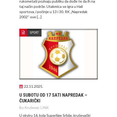
rukometaši pozivaju publiku da dođe te da ih na
taj način podrže. Utakmica se igra u Hali
sportova, i počinje u 13 i 30. RK „Napredak
2002“ ove […]
SPORT
22.11.2025.
U SUBOTU OD 17 SATI NAPREDAK –
ČUKARIČKI
By:
Kruševac LINK
U okviru 16. kola Superlige Srbije, kruševački