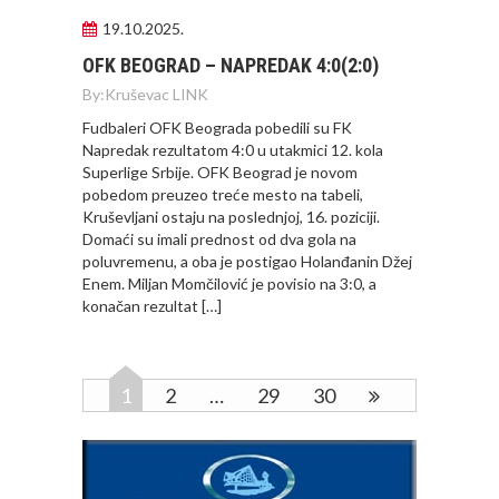
19.10.2025.
OFK BEOGRAD – NAPREDAK 4:0(2:0)
By:
Kruševac LINK
Fudbaleri OFK Beograda pobedili su FK
Napredak rezultatom 4:0 u utakmici 12. kola
Superlige Srbije. OFK Beograd je novom
pobedom preuzeo treće mesto na tabeli,
Kruševljani ostaju na poslednjoj, 16. poziciji.
Domaći su imali prednost od dva gola na
poluvremenu, a oba je postigao Holanđanin Džej
Enem. Miljan Momčilović je povisio na 3:0, a
konačan rezultat […]
1
2
…
29
30