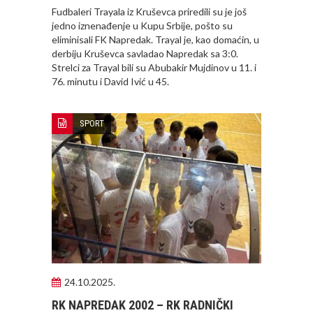
Fudbaleri Trayala iz Kruševca priredili su je još
jedno iznenađenje u Kupu Srbije, pošto su
eliminisali FK Napredak. Trayal je, kao domaćin, u
derbiju Kruševca savladao Napredak sa 3:0.
Strelci za Trayal bili su Abubakir Mujdinov u 11. i
76. minutu i David Ivić u 45.
SPORT
24.10.2025.
RK NAPREDAK 2002 – RK RADNIČKI