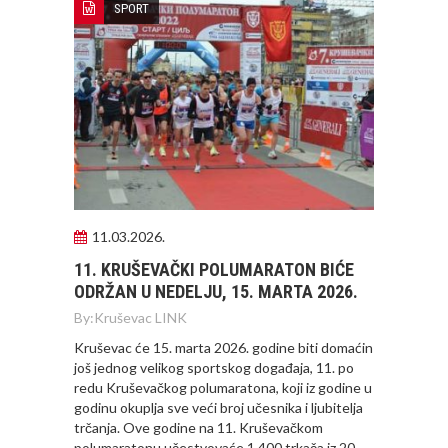
SPORT
11.03.2026.
11. KRUŠEVAČKI POLUMARATON BIĆE
ODRŽAN U NEDELJU, 15. MARTA 2026.
By:
Kruševac LINK
Kruševac će 15. marta 2026. godine biti domaćin
još jednog velikog sportskog događaja, 11. po
redu Kruševačkog polumaratona, koji iz godine u
godinu okuplja sve veći broj učesnika i ljubitelja
trčanja. Ove godine na 11. Kruševačkom
polumaratonu učestvovaće 1.400 trkača iz 20