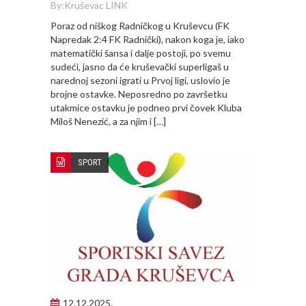
By:
Kruševac LINK
Poraz od niškog Radničkog u Kruševcu (FK
Napredak 2:4 FK Radnički), nakon koga je, iako
matematički šansa i dalje postoji, po svemu
sudeći, jasno da će kruševački superligaš u
narednoj sezoni igrati u Prvoj ligi, uslovio je
brojne ostavke. Neposredno po završetku
utakmice ostavku je podneo prvi čovek Kluba
Miloš Nenezić, a za njim i […]
SPORT
12.12.2025.