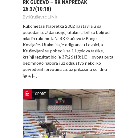
RK GUČEVO – RK NAPREDAK
26:37(10:18)
By:
Kruševac LINK
Rukometaši Napretka 2002 nastavljaju sa
pobedama. U današnjoj utakmici bili su bolji od
mladih rukometaša RK Gučevo iz Banje
Koviljače. Utakmica je odigrana u Loznici, a
Kruševljani su pobedili sa 11 golova razlike,
krajnji rezultat bio je 37:26 (18:10). I ovoga puta
bez mnogo napora i uz odsustvo nekoliko
povređenih prvotimaca, uz prikazanu solidnu
igru, […]
SPORT