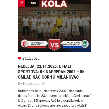
SPORT
23.11.2025.
NEDELJA, 23.11.2025. U HALI
SPORTOVA: RK NAPREDAK 2002 – RK
OMLADINAC GORNJI MILANOVAC
By:
Kruševac LINK
Rukometni klub „Napredak 2002“ dočekuje
danas (nedelja, 23. novembar) ekipu „Omladinac“
iz Gornjeg Milanovca. Reč je o derbiju kola u
okviru Druge rukometne lige zapad, a ovdašnji