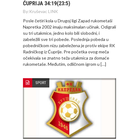
ĆUPRIJA 34:19(23:5)
By:
Kruševac LINK
Posle četiri kola u Drugoj ligi Zapad rukometaši
Napretka 2002 imaju maksimalan učinak. Odigrali
su tri utakmice, jedno kolo bili slobodni, i
zabeležili sve tri pobede. Poslednja pobeda u
pobedničkom nizu zabeležena je protiv ekipe RK
Radničkog iz Ćuprije. Pre početka ovog meča
očekivala se znatno teža utakmica za domaće
rukometaše. Međutim, odličnom igrom u […]
SPORT