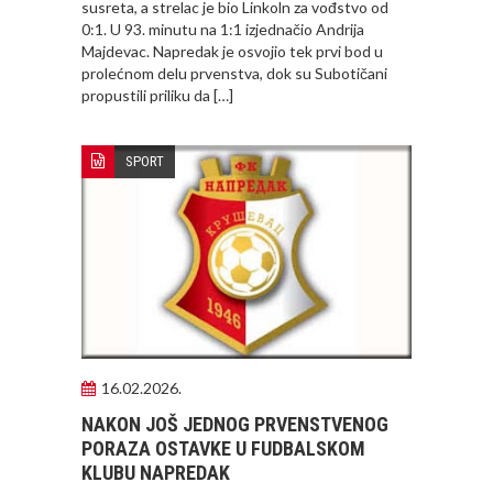
susreta, a strelac je bio Linkoln za vođstvo od
0:1. U 93. minutu na 1:1 izjednačio Andrija
Majdevac. Napredak je osvojio tek prvi bod u
prolećnom delu prvenstva, dok su Subotičani
propustili priliku da […]
SPORT
16.02.2026.
NAKON JOŠ JEDNOG PRVENSTVENOG
PORAZA OSTAVKE U FUDBALSKOM
KLUBU NAPREDAK