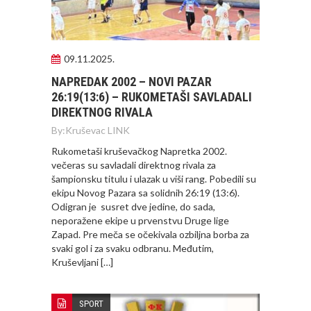
09.11.2025.
NAPREDAK 2002 – NOVI PAZAR
26:19(13:6) – RUKOMETAŠI SAVLADALI
DIREKTNOG RIVALA
By:
Kruševac LINK
Rukometaši kruševačkog Napretka 2002.
večeras su savladali direktnog rivala za
šampionsku titulu i ulazak u viši rang. Pobedili su
ekipu Novog Pazara sa solidnih 26:19 (13:6).
Odigran je susret dve jedine, do sada,
neporažene ekipe u prvenstvu Druge lige
Zapad. Pre meča se očekivala ozbiljna borba za
svaki gol i za svaku odbranu. Međutim,
Kruševljani […]
SPORT