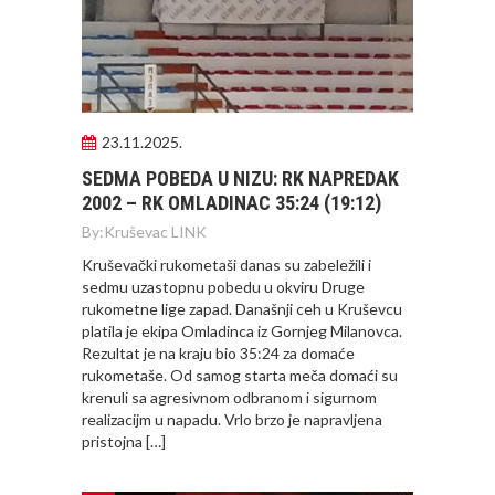
23.11.2025.
SEDMA POBEDA U NIZU: RK NAPREDAK
2002 – RK OMLADINAC 35:24 (19:12)
By:
Kruševac LINK
Kruševački rukometaši danas su zabeležili i
sedmu uzastopnu pobedu u okviru Druge
rukometne lige zapad. Današnji ceh u Kruševcu
platila je ekipa Omladinca iz Gornjeg Milanovca.
Rezultat je na kraju bio 35:24 za domaće
rukometaše. Od samog starta meča domaći su
krenuli sa agresivnom odbranom i sigurnom
realizacijm u napadu. Vrlo brzo je napravljena
pristojna […]