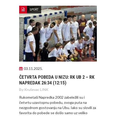
SPORT
03.11.2025.
ČETVRTA POBEDA U NIZU: RK UB 2 – RK
NAPREDAK 26:34 (12:15)
By:
Kruševac LINK
Rukometaši Napredka 2002 zabeležili su i
četvrtu uzastopnu pobedu, ovoga puta na
nezgodnom gostovanju na Ubu. Iako su slovili za
favorita do pobede se došlo samo uz veliko