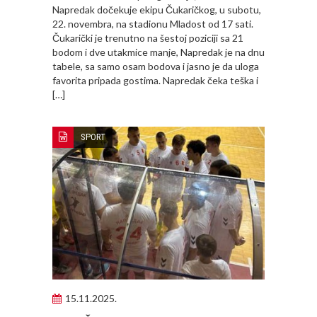
Napredak dočekuje ekipu Čukaričkog, u subotu,
22. novembra, na stadionu Mladost od 17 sati.
Čukarički je trenutno na šestoj poziciji sa 21
bodom i dve utakmice manje, Napredak je na dnu
tabele, sa samo osam bodova i jasno je da uloga
favorita pripada gostima. Napredak čeka teška i
[…]
SPORT
15.11.2025.