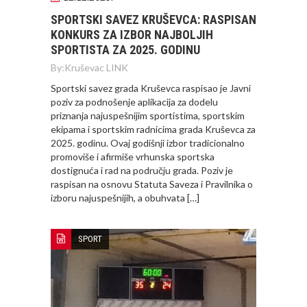
SPORTSKI SAVEZ KRUŠEVCA: RASPISAN
KONKURS ZA IZBOR NAJBOLJIH
SPORTISTA ZA 2025. GODINU
By:
Kruševac LINK
Sportski savez grada Kruševca raspisao je Javni
poziv za podnošenje aplikacija za dodelu
priznanja najuspešnijim sportistima, sportskim
ekipama i sportskim radnicima grada Kruševca za
2025. godinu. Ovaj godišnji izbor tradicionalno
promoviše i afirmiše vrhunska sportska
dostignuća i rad na području grada. Poziv je
raspisan na osnovu Statuta Saveza i Pravilnika o
izboru najuspešnijih, a obuhvata […]
SPORT