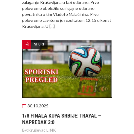
zalaganje Kruševljana u fazi odbrane. Prvo
poluvreme obeležile su i sjajne odbrane
povratnika u tim Vladete Malaćinina. Prvo
poluvreme završeno je rezultatom 12:15 u korist
Kruševljana. U […]
SPORT
30.10.2025.
1/8 FINALA KUPA SRBIJE: TRAYAL –
NAPREDAK 3:0
By:
Kruševac LINK