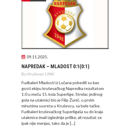
09.11.2025.
NAPREDAK – MLADOST 0:1(0:1)
By:
Kruševac LINK
Fudbaleri Mladosti iz Lučana pobedili su kao
gosti ekipu kruševačkog Napredka rezultatom
1:0 u meču 15. kola Superlige. Strelac jedinog
gola na utakmici bio je Filip Žunić, u prvim
minutima susreta u Kruševcu, sa bele tačke.
Fudbaleri kruševačkog Superligaša su do kraja
utakmice imali izglednije prilike, ali rezultat se
ipak nije menjao, tako da je […]