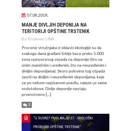
07.08.2018.
MANJE DIVLJIH DEPONIJA NA
TERITORIJI OPŠTINE TRSTENIK
By:
Kruševac LINK
Procene stručnjaka iz oblasti ekologije su da
svakoga dana građani Srbije bace preko 5.000
tona raznovrsnog otpada na deponije (što na
onim zvaničnim i uređenim, što na neuređenim i
divljim deponijama). Skoro polovina tog otpada
završi na divljim i neuređenim deponijama, koje
se po nekom nepisanom pravilu, nalaze uz same
vodotokove. Divlje deponije nastaju
prvenstveno […]
0
"U SUSRET POGLAVLJU 27. - EKOLOŠKI
PROBLEMI OPŠTINE TRSTENIK"