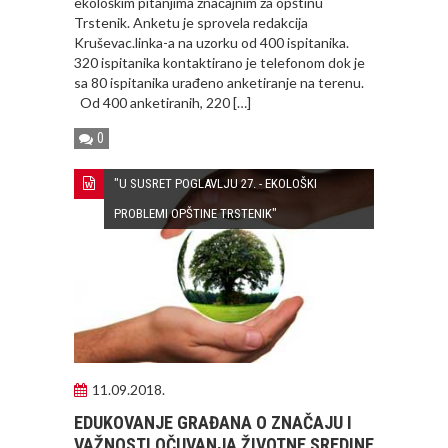
ekološkim pitanjima značajnim za opštinu
Trstenik. Anketu je sprovela redakcija
Kruševac.linka-a na uzorku od 400 ispitanika.
320 ispitanika kontaktirano je telefonom dok je
sa 80 ispitanika urađeno anketiranje na terenu.
Od 400 anketiranih, 220 […]
0
"U SUSRET POGLAVLJU 27. - EKOLOŠKI
PROBLEMI OPŠTINE TRSTENIK"
11.09.2018.
EDUKOVANJE GRAĐANA O ZNAČAJU I
VAŽNOSTI OČUVANJA ŽIVOTNE SREDINE