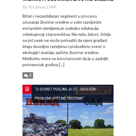
By:
Kruševac LINK
Bitan i nezaobilazan segment u procesu
očuvanja životne sredine u svim razvijenim
evropskim zemljama je svakako edukacija
celokupnog stanovništva. Na našu žalost, Srbija
se još uvek ne može pohvaliti da njeni građani
imaju dovoljno razvijenu i probuđenu svest o
ekologiji i značaju zaštite životne sredine.
Međutim, mora se konstatovati da je u zadnjih
petnaestak godina […]
0
"U SUSRET POGLAVLJU 27. - EKOLOŠKI
PROBLEMI OPŠTINE TRSTENIK"