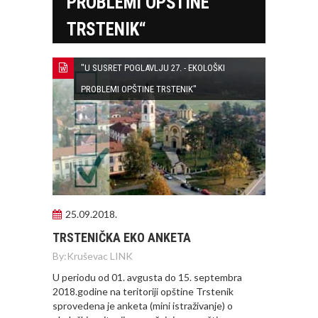
PROBLEMI OPŠTINE
TRSTENIK“
"U SUSRET POGLAVLJU 27. - EKOLOŠKI
PROBLEMI OPŠTINE TRSTENIK"
25.09.2018.
TRSTENIČKA EKO ANKETA
By:
Kruševac LINK
U periodu od 01. avgusta do 15. septembra
2018.godine na teritoriji opštine Trstenik
sprovedena je anketa (mini istraživanje) o