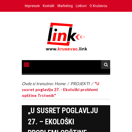
Impresum
Kontakt
Marketing
Linkovi
O Kruševcu
Ovde si trenutno:
Home
/
PROJEKTI
/
"U
susret poglavlju 27. - Ekološki problemi
opštine Trstenik"
„U SUSRET POGLAVLJU
27. – EKOLOŠKI