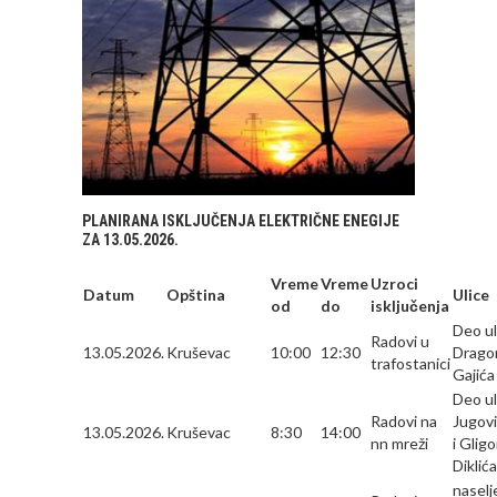
PLANIRANA ISKLJUČENJA ELEKTRIČNE ENEGIJE
ZA 13.05.2026.
Vreme
Vreme
Uzroci
Datum
Opština
Ulice
od
do
isključenja
Deo ul
Radovi u
13.05.2026.
Kruševac
10:00
12:30
Drago
trafostanici
Gajića
Deo ul
Radovi na
Jugov
13.05.2026.
Kruševac
8:30
14:00
nn mreži
i Gligo
Diklića
naselj