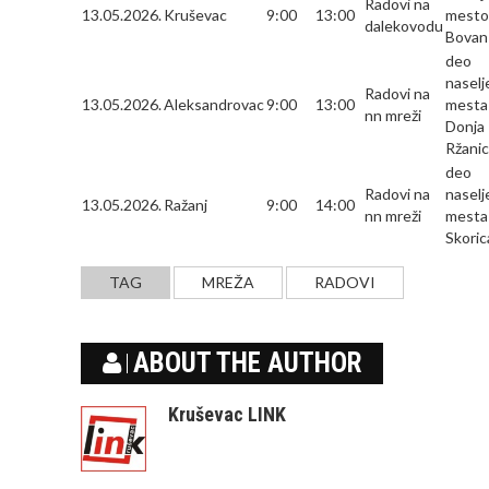
Radovi na
13.05.2026.
Kruševac
9:00
13:00
mesto
dalekovodu
Bovan
deo
nasel
Radovi na
13.05.2026.
Aleksandrovac
9:00
13:00
mesta
nn mreži
Donja
Ržani
deo
Radovi na
nasel
13.05.2026.
Ražanj
9:00
14:00
nn mreži
mesta
Skoric
TAG
MREŽA
RADOVI
ABOUT THE AUTHOR
Kruševac LINK