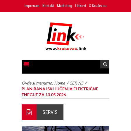
Impresum
Kontakt
Marketing
Linkovi
O Kruševcu
Ovde si trenutno:
Home
/
SERVIS
/
PLANIRANA ISKLJUČENJA ELEKTRIČNE
ENEGIJE ZA 13.05.2026.
SERVIS