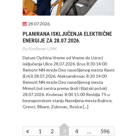
28.07.2026.
PLANIRANA ISKLJUČENJA ELEKTRIČNE
ENERGIJE ZA 28.07.2026.
By:
Kruševac LINK
Datum Opština Vreme od Vreme do Uzroci
isključenja Ulice 28.07.2026. Brus 8:30 14:00
Remont NN mreže Deo nasečljenog mesta Ravni
(Erići) 28.07.2026. Aleksandrovac 8:30 14:00
Remont NN mreže Deo nasečljenog mesta
Mrmoš (od centra prema školi i Blatski potok)
28.07.2026. Kruševac 8:00 15:00 Revizija TS u
beznaponskom stanju Naseljena mesta Bojince,
Grevci, Ribare, Zubovac, Rosica […]
1
2
3
4
…
596