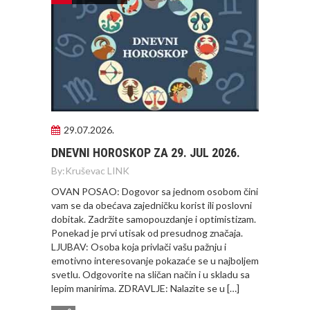
29.07.2026.
DNEVNI HOROSKOP ZA 29. JUL 2026.
By:
Kruševac LINK
OVAN POSAO: Dogovor sa jednom osobom čini
vam se da obećava zajedničku korist ili poslovni
dobitak. Zadržite samopouzdanje i optimistizam.
Ponekad je prvi utisak od presudnog značaja.
LJUBAV: Osoba koja privlači vašu pažnju i
emotivno interesovanje pokazaće se u najboljem
svetlu. Odgovorite na sličan način i u skladu sa
lepim manirima. ZDRAVLJE: Nalazite se u […]