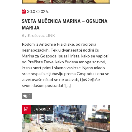
30.07.2026.
SVETA MUČENICA MARINA – OGNJENA
MARIJA
By:
Kruševac LINK
Rodom iz Antiohije Pisidijske, od roditelja
neznabožačkih. Tek u dvanaestoj godini ču
Marina za Gospoda Isusa Hrista, kako se vaploti
od Prečiste Deve, kako čudesa mnoga sotvori,
krsnu smrt primi i slavno vaskrse. Njano mlado
srce raspali se ljubavlju prema Gospodu, i ona se
zavetovaše nikad se ne udavati, i još željaše
svom dušom postradati […]
0
SARADNJA