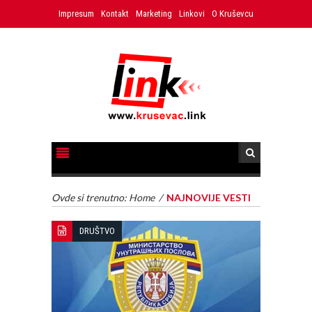
Impresum
Kontakt
Marketing
Linkovi
O Kruševcu
Ovde si trenutno:
Home
/
NAJNOVIJE VESTI
DRUŠTVO