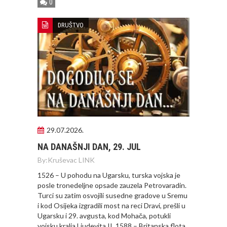
0
DRUŠTVO
29.07.2026.
NA DANAŠNJI DAN, 29. JUL
By:
Kruševac LINK
1526 – U pohodu na Ugarsku, turska vojska je
posle tronedeljne opsade zauzela Petrovaradin.
Turci su zatim osvojili susedne gradove u Sremu
i kod Osijeka izgradili most na reci Dravi, prešli u
Ugarsku i 29. avgusta, kod Mohača, potukli
vojsku kralja Ljudevita II. 1588 – Britanska flota