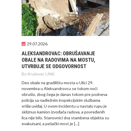
29.07.2026.
ALEKSANDROVAC: OBRUŠAVANJE
OBALE NA RADOVIMA NA MOSTU,
UTVRĐUJE SE ODGOVORNOST
By:
Kruševac LINK
Deo obale na gradilištu mosta u Ulici 29.
novembra u Aleksandrovcu se tokom noći
obrušio, zbog čega je danas tokom pre podneva
policija sa nadležnim inspekcijskim službama
vršila uviđaj. U ovom incidentu u nastalu rupu je
skliznuo kamion izvođača radova, a povređenih
lica nije bilo. Stanovnici dva stambena objekta su
evakuisani, a pešački most je […]