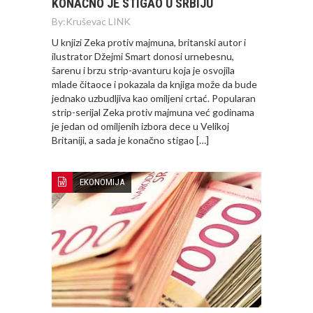
KONAČNO JE STIGAO U SRBIJU
By:
Kruševac LINK
U knjizi Zeka protiv majmuna, britanski autor i
ilustrator Džejmi Smart donosi urnebesnu,
šarenu i brzu strip-avanturu koja je osvojila
mlade čitaoce i pokazala da knjiga može da bude
jednako uzbudljiva kao omiljeni crtać. Popularan
strip-serijal Zeka protiv majmuna već godinama
je jedan od omiljenih izbora dece u Velikoj
Britaniji, a sada je konačno stigao […]
EKONOMIJA