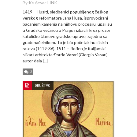
By:
Kruševac LINK
1419 – Husiti, sledbenici pogubljenog češkog
verskog reformatora Jana Husa, isprovocirani
bacanjem kamenja na njihovu procesiju, upali su
u Gradsku većnicu u Pragu i izbacili kroz prozor
katoličke članove gradske uprave, zajedno sa
gradonačelnikom. To je bio početak husitskih
ratova (1419-36). 1511 – Rođen je italijanski
slikar i arhitekta Đorđo Vazari (Giorgio Vasari),
autor dela […]
0
DRUŠTVO