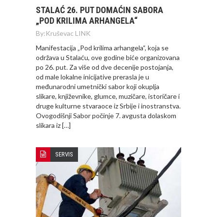
STALAĆ 26. PUT DOMAĆIN SABORA
„POD KRILIMA ARHANGELA“
By:
Kruševac LINK
Manifestacija „Pod krilima arhangela“, koja se
održava u Stalaću, ove godine biće organizovana
po 26. put. Za više od dve decenije postojanja,
od male lokalne inicijative prerasla je u
međunarodni umetnički sabor koji okuplja
slikare, književnike, glumce, muzičare, istoričare i
druge kulturne stvaraoce iz Srbije i inostranstva.
Ovogodišnji Sabor počinje 7. avgusta dolaskom
slikara iz […]
SERVIS