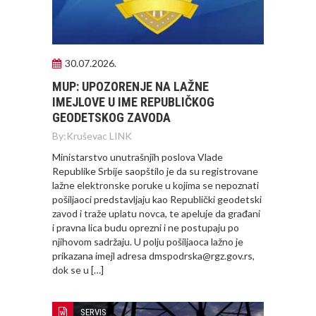
30.07.2026.
MUP: UPOZORENJE NA LAŽNE
IMEJLOVE U IME REPUBLIČKOG
GEODETSKOG ZAVODA
By:
Kruševac LINK
Ministarstvo unutrašnjih poslova Vlade
Republike Srbije saopštilo je da su registrovane
lažne elektronske poruke u kojima se nepoznati
pošiljaoci predstavljaju kao Republički geodetski
zavod i traže uplatu novca, te apeluje da građani
i pravna lica budu oprezni i ne postupaju po
njihovom sadržaju. U polju pošiljaoca lažno je
prikazana imejl adresa dmspodrska@rgz.gov.rs,
dok se u […]
SERVIS