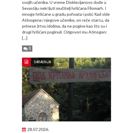
svojih učenika. U vreme Dioklecijanovo dođe u
Sevastiju neki ljuti mučitelj hrišćana Filomarh. I
mnoge hrišćane u gradu pohvata i pobi. Кad vide
Atinogena i njegove učenike, on reče starcu, da
prinese žrtvu idolima, da ne pogine kao što su i
drugi hrišćani poginuli. Odgovori mu Atinogen:
[…]
0
SARADNJA
28.07.2026.