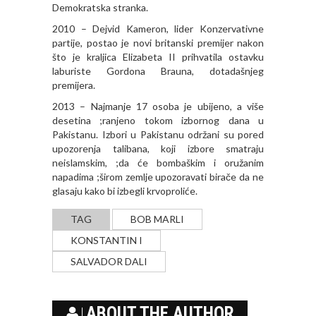
Demokratska stranka.
2010 – Dejvid Kameron, lider Konzervativne
partije, postao je novi britanski premijer nakon
što je kraljica Elizabeta II prihvatila ostavku
laburiste Gordona Brauna, dotadašnjeg
premijera.
2013 – Najmanje 17 osoba je ubijeno, a više
desetina ;ranjeno tokom izbornog dana u
Pakistanu. Izbori u Pakistanu održani su pored
upozorenja talibana, koji izbore smatraju
neislamskim, ;da će bombaškim i oružanim
napadima ;širom zemlje upozoravati birače da ne
glasaju kako bi izbegli krvoproliće.
TAG
BOB MARLI
KONSTANTIN I
SALVADOR DALI
ABOUT THE AUTHOR