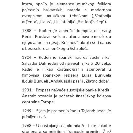
izraza, spojio je elemente muzičkog folklora
pojedinih balkanskih naroda s modernom
evropskom muzičkom tehnikom („Simfonija
orijenta“, „Haos“, „Heliofonija“, „Simfonijski ep“).
1888 – Rođen je američki kompozitor Irving
Berlin. Proslavio se kao autor zabavne muzike, a
njegova pesma „Vajt Krismes“ ubraja se i danas
u bestselere američkog tržišta ploča.
1904 – Rođen je španski nadrealistički slikar
Salvador Dali, jedan od najvećih slikara 20. veka.
Radio je i kao kostimograf i scenograf u
filmovima španskog režisera Luisa Bunjuela
(Louis Bunuel) „Andaluzijski pas“ i „Zlatno doba“.
1931 – Propast najveće austrijske banke Kredit-
Anstalt označila je početak finasijskog kolapsa
centralne Evrope.
1949 – Sijam je promenio ime u Tajland; Izrael je
primljen u UN.
1968 – U nastojanju da okonča žestoke sukobe
studenata sa policijom, francuski premijer Žorž