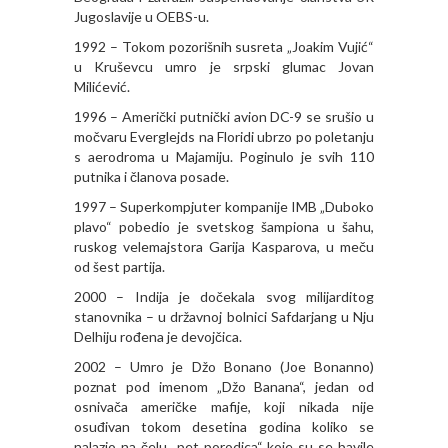
Jugoslavije u OEBS-u.
1992 – Tokom pozorišnih susreta „Joakim Vujić“
u Kruševcu umro je srpski glumac Jovan
Milićević.
1996 – Američki putnički avion DC-9 se srušio u
močvaru Everglejds na Floridi ubrzo po poletanju
s aerodroma u Majamiju. Poginulo je svih 110
putnika i članova posade.
1997 – Superkompjuter kompanije IMB „Duboko
plavo“ pobedio je svetskog šampiona u šahu,
ruskog velemajstora Garija Kasparova, u meču
od šest partija.
2000 – Indija je dočekala svog milijarditog
stanovnika – u državnoj bolnici Safdarjang u Nju
Delhiju rođena je devojčica.
2002 – Umro je Džo Bonano (Joe Bonanno)
poznat pod imenom „Džo Banana“, jedan od
osnivača američke mafije, koji nikada nije
osuđivan tokom desetina godina koliko se
nalazio na čelu „pet porodica“ koje su se bavile