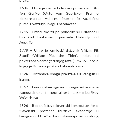
prava.
1686 – Umro je nemački fizičar i pronalazač Oto
fon Gerike (Otto von Guericke). Prvi je
demonstrirao vakuum, izumeo je vazdušnu
pumpu, vazdušnu vagu i barometar.
1745 – Francuske trupe pobedile su Britance u
bici kod Fontenoa i preuzele Holandiju od
Austrije.
1778 – Umro je engleski državnik Vilijam Pit
Stariji (William Pitt the Elder), jedan od
pokretača Sedmogodišnjeg rata (1756-63) posle
kojeg je Britanija postala kolonijalna sila.
1824 – Britanske snage preuzele su Rangun u
Burmi.
1867 – Londonskim ugovorom zagarantovana je
samostalnost i neutralnost Luksemburškog
Vojvodstva.
1896 – Rođen je jugoslovenski kompozitor Josip
Slavenski, profesor Muzičke akademije u
Beogradu. U težnji ka oblikovanju nacionalnog