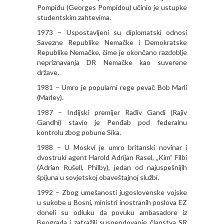
Pompidu (Georges Pompidou) učinio je ustupke
studentskim zahtevima.
1973 – Uspostavljeni su diplomatski odnosi
Savezne Republike Nemačke i Demokratske
Republike Nemačke, čime je okončano razdoblje
nepriznavanja DR Nemačke kao suverene
države.
1981 – Umro je popularni rege pevač Bob Marli
(Marley).
1987 – Indijski premijer Rađiv Gandi (Rajiv
Gandhi) stavio je Penđab pod federalnu
kontrolu zbog pobune Sika.
1988 – U Moskvi je umro britanski novinar i
dvostruki agent Harold Adrijan Rasel, „Kim“ Filbi
(Adrian Rušell, Philby), jedan od najuspešnijih
špijuna u sovjetskoj obaveštajnoj službi.
1992 – Zbog umešanosti jugoslovenske vojske
u sukobe u Bosni, ministri inostranih poslova EZ
doneli su odluku da povuku ambasadore iz
Beograda i zatražili suspendovanje članstva SR