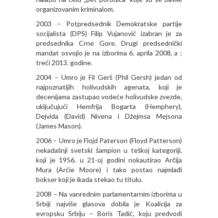
organizovanim kriminalom.
2003 – Potpredsednik Demokratske partije
socijalista (DPS) Filip Vujanović izabran je za
predsednika Crne Gore. Drugi predsednički
mandat osvojio je na izborima 6. aprila 2008, a ;
treći 2013. godine.
2004 – Umro je Fil Gerš (Phil Gersh) jedan od
najpoznatijih holivudskih agenata, koji je
decenijama zastupao vodeće holivudske zvezde,
uključujući Hemfrija Bogarta (Hemphery),
Dejvida (David) Nivena i Džejmsa Mejsona
(James Mason).
2006 – Umro je Flojd Paterson (Floyd Patterson)
nekadašnji svetski šampion u teškoj kategoriji,
koji je 1956. u 21-oj godini nokautirao Arčija
Mura (Arćie Moore) i tako postao najmlađi
bokser koji je ikada stekao tu titulu.
2008 – Na vanrednim parlamentarnim izborima u
Srbiji najviše glasova dobila je Koalicija za
evropsku Srbiju – Boris Tadić, koju predvodi