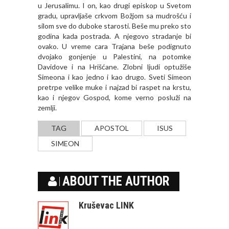
u Jerusalimu. I on, kao drugi episkop u Svetom
gradu, upravljaše crkvom Božjom sa mudrošću i
silom sve do duboke starosti. Beše mu preko sto
godina kada postrada. A njegovo stradanje bi
ovako. U vreme cara Trajana beše podignuto
dvojako gonjenje u Palestini, na potomke
Davidove i na Hrišćane. Zlobni ljudi optužiše
Simeona i kao jedno i kao drugo. Sveti Simeon
pretrpe velike muke i najzad bi raspet na krstu,
kao i njegov Gospod, kome verno posluži na
zemlji.
TAG
APOSTOL
ISUS
SIMEON
ABOUT THE AUTHOR
Kruševac LINK