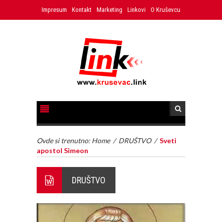
Impresum
Kontakt
Marketing
Linkovi
O Kruševcu
Ovde si trenutno:
Home
/
DRUŠTVO
/
Sveti
apostol Simeon
DRUŠTVO