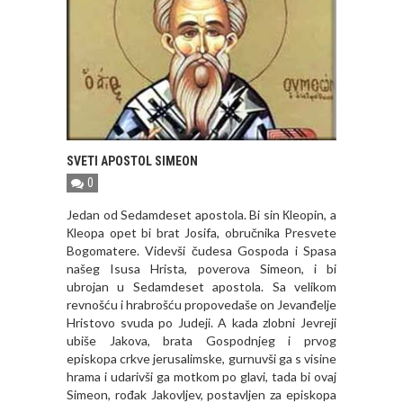
SVETI APOSTOL SIMEON
0
Jedan od Sedamdeset apostola. Bi sin Кleopin, a
Кleopa opet bi brat Josifa, obručnika Presvete
Bogomatere. Videvši čudesa Gospoda i Spasa
našeg Isusa Hrista, poverova Simeon, i bi
ubrojan u Sedamdeset apostola. Sa velikom
revnošću i hrabrošću propovedaše on Jevanđelje
Hristovo svuda po Judeji. A kada zlobni Jevreji
ubiše Jakova, brata Gospodnjeg i prvog
episkopa crkve jerusalimske, gurnuvši ga s visine
hrama i udarivši ga motkom po glavi, tada bi ovaj
Simeon, rođak Jakovljev, postavljen za episkopa