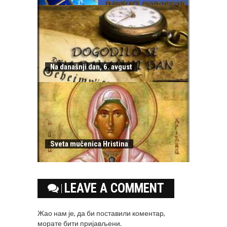
Na današnji dan, 6. avgust
Sveta mučenica Hristina
LEAVE A COMMENT
Жао нам је, да би поставили коментар,
морате
бити пријављени
.