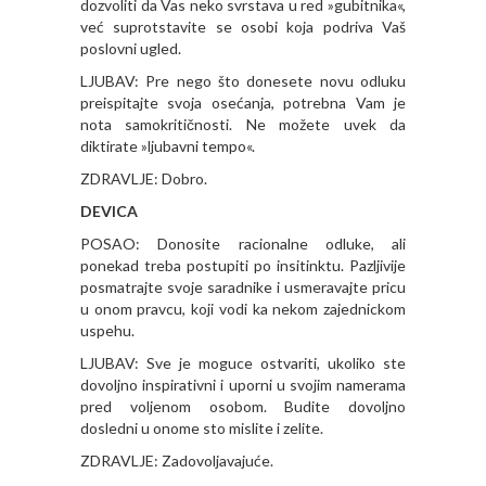
dozvoliti da Vas neko svrstava u red »gubitnika«,
već suprotstavite se osobi koja podriva Vaš
poslovni ugled.
LJUBAV: Pre nego što donesete novu odluku
preispitajte svoja osećanja, potrebna Vam je
nota samokritičnosti. Ne možete uvek da
diktirate »ljubavni tempo«.
ZDRAVLJE: Dobro.
DEVICA
POSAO: Donosite racionalne odluke, ali
ponekad treba postupiti po insitinktu. Pazljivije
posmatrajte svoje saradnike i usmeravajte pricu
u onom pravcu, koji vodi ka nekom zajednickom
uspehu.
LJUBAV: Sve je moguce ostvariti, ukoliko ste
dovoljno inspirativni i uporni u svojim namerama
pred voljenom osobom. Budite dovoljno
dosledni u onome sto mislite i zelite.
ZDRAVLJE: Zadovoljavajuće.