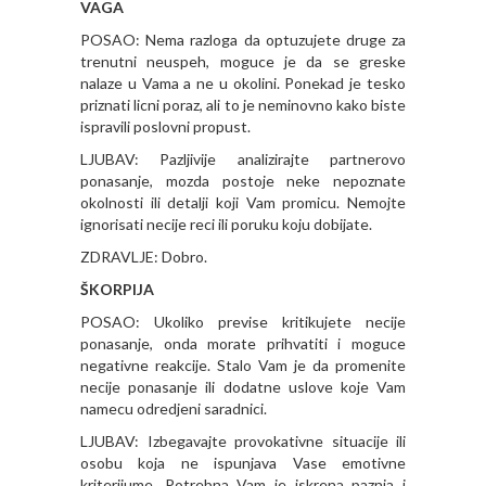
VAGA
POSAO: Nema razloga da optuzujete druge za
trenutni neuspeh, moguce je da se greske
nalaze u Vama a ne u okolini. Ponekad je tesko
priznati licni poraz, ali to je neminovno kako biste
ispravili poslovni propust.
LJUBAV: Pazljivije analizirajte partnerovo
ponasanje, mozda postoje neke nepoznate
okolnosti ili detalji koji Vam promicu. Nemojte
ignorisati necije reci ili poruku koju dobijate.
ZDRAVLJE: Dobro.
ŠKORPIJA
POSAO: Ukoliko previse kritikujete necije
ponasanje, onda morate prihvatiti i moguce
negativne reakcije. Stalo Vam je da promenite
necije ponasanje ili dodatne uslove koje Vam
namecu odredjeni saradnici.
LJUBAV: Izbegavajte provokativne situacije ili
osobu koja ne ispunjava Vase emotivne
kriterijume. Potrebna Vam je iskrena paznja i