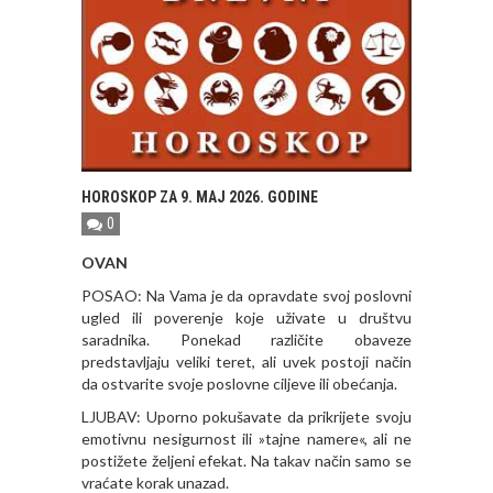
HOROSKOP ZA 9. MAJ 2026. GODINE
0
OVAN
POSAO: Na Vama je da opravdate svoj poslovni
ugled ili poverenje koje uživate u društvu
saradnika. Ponekad različite obaveze
predstavljaju veliki teret, ali uvek postoji način
da ostvarite svoje poslovne ciljeve ili obećanja.
LJUBAV: Uporno pokušavate da prikrijete svoju
emotivnu nesigurnost ili »tajne namere«, ali ne
postižete željeni efekat. Na takav način samo se
vraćate korak unazad.