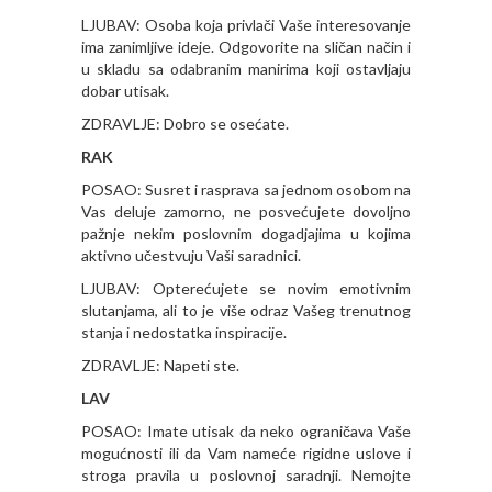
LJUBAV: Osoba koja privlači Vaše interesovanje
ima zanimljive ideje. Odgovorite na sličan način i
u skladu sa odabranim manirima koji ostavljaju
dobar utisak.
ZDRAVLJE: Dobro se osećate.
RAK
POSAO: Susret i rasprava sa jednom osobom na
Vas deluje zamorno, ne posvećujete dovoljno
pažnje nekim poslovnim dogadjajima u kojima
aktivno učestvuju Vaši saradnici.
LJUBAV: Opterećujete se novim emotivnim
slutanjama, ali to je više odraz Vašeg trenutnog
stanja i nedostatka inspiracije.
ZDRAVLJE: Napeti ste.
LAV
POSAO: Imate utisak da neko ograničava Vaše
mogućnosti ili da Vam nameće rigidne uslove i
stroga pravila u poslovnoj saradnji. Nemojte