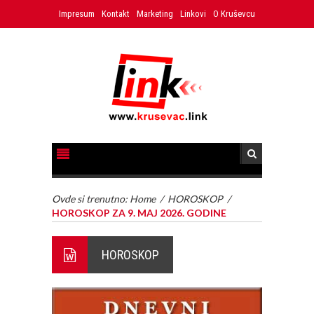
Impresum
Kontakt
Marketing
Linkovi
O Kruševcu
Ovde si trenutno:
Home
/
HOROSKOP
/
HOROSKOP ZA 9. MAJ 2026. GODINE
HOROSKOP