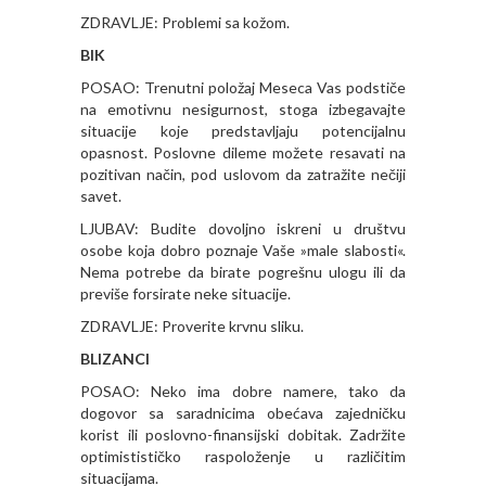
ZDRAVLJE: Problemi sa kožom.
BIK
POSAO: Trenutni položaj Meseca Vas podstiče
na emotivnu nesigurnost, stoga izbegavajte
situacije koje predstavljaju potencijalnu
opasnost. Poslovne dileme možete resavati na
pozitivan način, pod uslovom da zatražite nečiji
savet.
LJUBAV: Budite dovoljno iskreni u društvu
osobe koja dobro poznaje Vaše »male slabosti«.
Nema potrebe da birate pogrešnu ulogu ili da
previše forsirate neke situacije.
ZDRAVLJE: Proverite krvnu sliku.
BLIZANCI
POSAO: Neko ima dobre namere, tako da
dogovor sa saradnicima obećava zajedničku
korist ili poslovno-finansijski dobitak. Zadržite
optimistističko raspoloženje u različitim
situacijama.