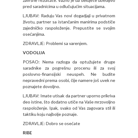
završne rezultate. Važno je da delujete ubedljivo
pred saradnicima u odlučujućim situacijama.
LJUBAV: Raduju Vas novi dogadjaji u privatnom
životu, partner sa istančanim manirima podstiče
zajedničko raspoloženje. Prepustite se svojim
osećanjima.
ZDRAVLJE: Problemi sa varenjem.
VODOLIJA
POSAO: Nema razloga da optužujete druge
saradnike za pogrešnu procenu ili za svoj
poslovno-finansijski neuspeh. Ne budite
nepravedni prema osobi, čije namere još uvek ne
poznajete dovoljno.
LJUBAV: Imate utisak da partner uporno prikriva
deo istine, što dodatno utiče na Vaše mrzovoljno
raspoloženje. Ipak, svako od Vas zagovara stil ili
taktiku koju najbolje poznaje.
ZDRAVLJE: Dobro se osećate
RIBE