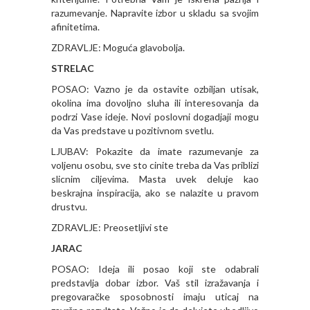
razumevanje. Napravite izbor u skladu sa svojim
afinitetima.
ZDRAVLJE: Moguća glavobolja.
STRELAC
POSAO: Vazno je da ostavite ozbiljan utisak,
okolina ima dovoljno sluha ili interesovanja da
podrzi Vase ideje. Novi poslovni dogadjaji mogu
da Vas predstave u pozitivnom svetlu.
LJUBAV: Pokazite da imate razumevanje za
voljenu osobu, sve sto cinite treba da Vas priblizi
slicnim ciljevima. Masta uvek deluje kao
beskrajna inspiracija, ako se nalazite u pravom
drustvu.
ZDRAVLJE: Preosetljivi ste
JARAC
POSAO: Ideja ili posao koji ste odabrali
predstavlja dobar izbor. Vaš stil izražavanja i
pregovaračke sposobnosti imaju uticaj na