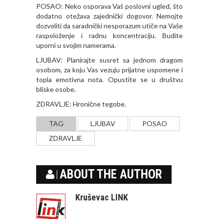
POSAO: Neko osporava Vaš poslovni ugled, što
dodatno otežava zajednički dogovor. Nemojte
dozvoliti da saradnički nesporazum utiče na Vaše
raspoloženje i radnu koncentraciju. Budite
uporni u svojim namerama.
LJUBAV: Planirajte susret sa jednom dragom
osobom, za koju Vas vezuju prijatne uspomene i
topla emotivna nota. Opustite se u društvu
bliske osobe.
ZDRAVLJE: Hronične tegobe.
TAG
LJUBAV
POSAO
ZDRAVLJE
ABOUT THE AUTHOR
Kruševac LINK