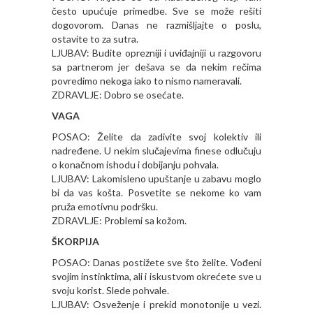
često upućuje primedbe. Sve se može rešiti
dogovorom. Danas ne razmišljajte o poslu,
ostavite to za sutra.
LJUBAV: Budite oprezniji i uviđajniji u razgovoru
sa partnerom jer dešava se da nekim rečima
povredimo nekoga iako to nismo nameravali.
ZDRAVLJE: Dobro se osećate.
VAGA
POSAO: Želite da zadivite svoj kolektiv ili
nadređene. U nekim slučajevima finese odlučuju
o konačnom ishodu i dobijanju pohvala.
LJUBAV: Lakomisleno upuštanje u zabavu moglo
bi da vas košta. Posvetite se nekome ko vam
pruža emotivnu podršku.
ZDRAVLJE: Problemi sa kožom.
ŠKORPIJA
POSAO: Danas postižete sve što želite. Vođeni
svojim instinktima, ali i iskustvom okrećete sve u
svoju korist. Slede pohvale.
LJUBAV: Osveženje i prekid monotonije u vezi.