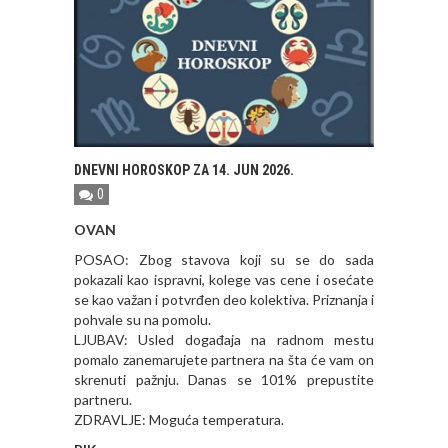
DNEVNI HOROSKOP ZA 14. JUN 2026.
0
OVAN
POSAO: Zbog stavova koji su se do sada
pokazali kao ispravni, kolege vas cene i osećate
se kao važan i potvrđen deo kolektiva. Priznanja i
pohvale su na pomolu.
LJUBAV: Usled događaja na radnom mestu
pomalo zanemarujete partnera na šta će vam on
skrenuti pažnju. Danas se 101% prepustite
partneru.
ZDRAVLJE: Moguća temperatura.