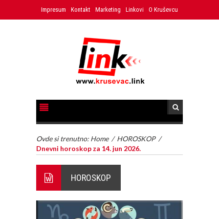
Impresum
Kontakt
Marketing
Linkovi
O Kruševcu
Ovde si trenutno:
Home
/
HOROSKOP
/
Dnevni horoskop za 14. jun 2026.
HOROSKOP