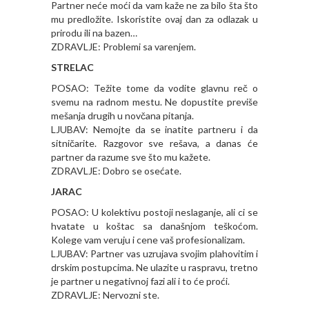
Partner neće moći da vam kaže ne za bilo šta što
mu predložite. Iskoristite ovaj dan za odlazak u
prirodu ili na bazen…
ZDRAVLJE: Problemi sa varenjem.
STRELAC
POSAO: Težite tome da vodite glavnu reč o
svemu na radnom mestu. Ne dopustite previše
mešanja drugih u novčana pitanja.
LJUBAV: Nemojte da se inatite partneru i da
sitničarite. Razgovor sve rešava, a danas će
partner da razume sve što mu kažete.
ZDRAVLJE: Dobro se osećate.
JARAC
POSAO: U kolektivu postoji neslaganje, ali ci se
hvatate u koštac sa današnjom teškoćom.
Kolege vam veruju i cene vaš profesionalizam.
LJUBAV: Partner vas uzrujava svojim plahovitim i
drskim postupcima. Ne ulazite u raspravu, tretno
je partner u negativnoj fazi ali i to će proći.
ZDRAVLJE: Nervozni ste.