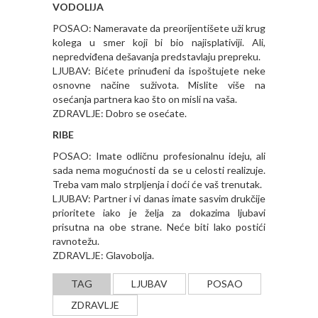
VODOLIJA
POSAO: Nameravate da preorijentišete uži krug
kolega u smer koji bi bio najisplativiji. Ali,
nepredviđena dešavanja predstavlaju prepreku.
LJUBAV: Bićete prinuđeni da ispoštujete neke
osnovne načine suživota. Mislite više na
osećanja partnera kao što on misli na vaša.
ZDRAVLJE: Dobro se osećate.
RIBE
POSAO: Imate odličnu profesionalnu ideju, ali
sada nema mogućnosti da se u celosti realizuje.
Treba vam malo strpljenja i doći će vaš trenutak.
LJUBAV: Partner i vi danas imate sasvim drukčije
prioritete iako je želja za dokazima ljubavi
prisutna na obe strane. Neće biti lako postići
ravnotežu.
ZDRAVLJE: Glavobolja.
TAG
LJUBAV
POSAO
ZDRAVLJE