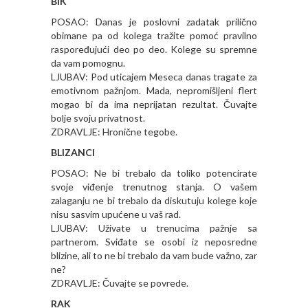
BIK
POSAO: Danas je poslovni zadatak prilično
obimane pa od kolega tražite pomoć pravilno
raspoređujući deo po deo. Kolege su spremne
da vam pomognu.
LJUBAV: Pod uticajem Meseca danas tragate za
emotivnom pažnjom. Mada, nepromišljeni flert
mogao bi da ima neprijatan rezultat. Čuvajte
bolje svoju privatnost.
ZDRAVLJE: Hronične tegobe.
BLIZANCI
POSAO: Ne bi trebalo da toliko potencirate
svoje viđenje trenutnog stanja. O vašem
zalaganju ne bi trebalo da diskutuju kolege koje
nisu sasvim upućene u vaš rad.
LJUBAV: Uživate u trenucima pažnje sa
partnerom. Sviđate se osobi iz neposredne
blizine, ali to ne bi trebalo da vam bude važno, zar
ne?
ZDRAVLJE: Čuvajte se povrede.
RAK