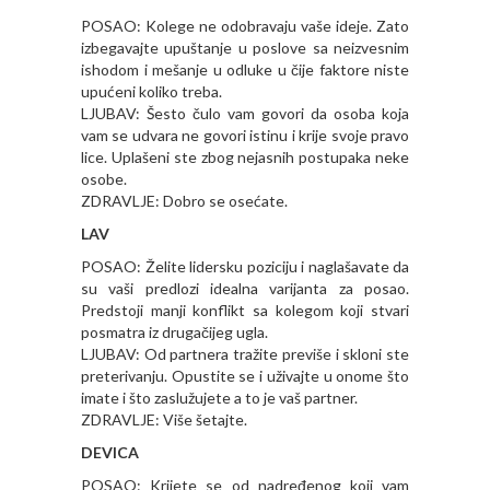
POSAO: Kolege ne odobravaju vaše ideje. Zato
izbegavajte upuštanje u poslove sa neizvesnim
ishodom i mešanje u odluke u čije faktore niste
upućeni koliko treba.
LJUBAV: Šesto čulo vam govori da osoba koja
vam se udvara ne govori istinu i krije svoje pravo
lice. Uplašeni ste zbog nejasnih postupaka neke
osobe.
ZDRAVLJE: Dobro se osećate.
LAV
POSAO: Želite lidersku poziciju i naglašavate da
su vaši predlozi idealna varijanta za posao.
Predstoji manji konflikt sa kolegom koji stvari
posmatra iz drugačijeg ugla.
LJUBAV: Od partnera tražite previše i skloni ste
preterivanju. Opustite se i uživajte u onome što
imate i što zaslužujete a to je vaš partner.
ZDRAVLJE: Više šetajte.
DEVICA
POSAO: Krijete se od nadređenog koji vam