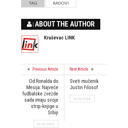
TAG
RADOVI
ABOUT THE AUTHOR
Kruševac LINK
Previous Article
Next Article
Od Ronalda do
Sveti mučenik
Mesija: Najveće
Justin Filosof
fudbalske zvezde
14.06.2026.
sada imaju svoje
strip-knjige u
Srbiji
13.06.2026.