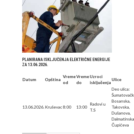
PLANIRANA ISKLJUČENJA ELEKTRIČNE ENERGIJE
ZA 13.06.2026.
Vreme
Vreme
Uzroci
Datum
Opština
Ulice
od
do
isključenja
Deo ulica:
Šumatovačk
Bosanska,
Radovi u
13.06.2026.
Kruševac
8:00
13:00
Takovska,
T.S
Dušanova,
Dalmatinska
Čupićeva