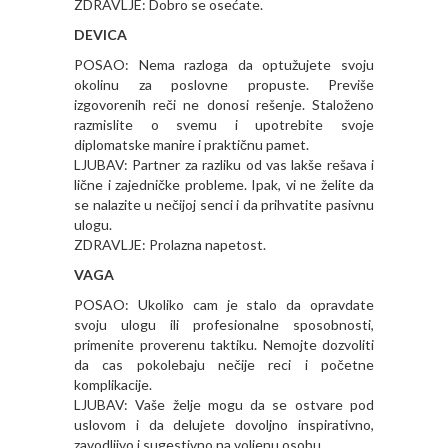
ZDRAVLJE: Dobro se osećate.
DEVICA
POSAO: Nema razloga da optužujete svoju
okolinu za poslovne propuste. Previše
izgovorenih reči ne donosi rešenje. Staloženo
razmislite o svemu i upotrebite svoje
diplomatske manire i praktičnu pamet.
LJUBAV: Partner za razliku od vas lakše rešava i
lične i zajedničke probleme. Ipak, vi ne želite da
se nalazite u nečijoj senci i da prihvatite pasivnu
ulogu.
ZDRAVLJE: Prolazna napetost.
VAGA
POSAO: Ukoliko cam je stalo da opravdate
svoju ulogu ili profesionalne sposobnosti,
primenite proverenu taktiku. Nemojte dozvoliti
da cas pokolebaju nečije reci i početne
komplikacije.
LJUBAV: Vaše želje mogu da se ostvare pod
uslovom i da delujete dovoljno inspirativno,
zavodljivo i sugestivno na voljenu osobu.