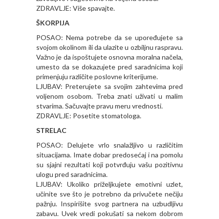
ZDRAVLJE: Više spavajte.
ŠKORPIJA
POSAO: Nema potrebe da se upoređujete sa
svojom okolinom ili da ulazite u ozbiljnu raspravu.
Važno je da ispoštujete osnovna moralna načela,
umesto da se dokazujete pred saradnicima koji
primenjuju različite poslovne kriterijume.
LJUBAV: Preterujete sa svojim zahtevima pred
voljenom osobom. Treba znati uživati u malim
stvarima. Sačuvajte pravu meru vrednosti.
ZDRAVLJE: Posetite stomatologa.
STRELAC
POSAO: Delujete vrlo snalažljivo u različitim
situacijama. Imate dobar predosećaj i na pomolu
su sjajni rezultati koji potvrđuju vašu pozitivnu
ulogu pred saradnicima.
LJUBAV: Ukoliko priželjkujete emotivni uzlet,
učinite sve što je potrebno da privučete nečiju
pažnju. Inspirišite svog partnera na uzbudljivu
zabavu. Uvek vredi pokušati sa nekom dobrom