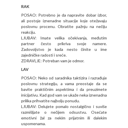
RAK
POSAO: Potrebno je da napravite dobar izbor,
ali postoje iznenadne situacije koje otežavaju
poslovnu procenu. Obratite pažnju na nečiju
reakciju.
LJUBAV: Imate velika očekivanja, međutim
partner često prikriva svoje namere.
Zadovoljstvo je kada nesto činite u ime
zajedničke radosti i sreće.
ZDRAVLJE: Potreban vam je odmor.
LAV
POSAO: Neko od saradnika taktizira i razrađuje
poslovnu strategiju, a vama preostaje da se
bavite praktičnim aspektima i da preuzimete
inicijativu. Kad god vam se ukaže neka iznenadna
prilika prihvatite najbolju ponudu.
LJUBAV: Delujete pomalo nostalgično i suviše
razmišljate o nečijem odsustvu. Osećate
emotivni žal za nekim prijatnim ili dalekim
uspomenama.