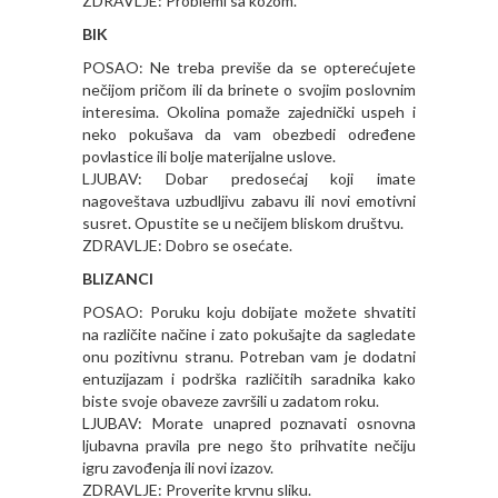
ZDRAVLJE: Problemi sa kožom.
BIK
POSAO: Ne treba previše da se opterećujete
nečijom pričom ili da brinete o svojim poslovnim
interesima. Okolina pomaže zajednički uspeh i
neko pokušava da vam obezbedi određene
povlastice ili bolje materijalne uslove.
LJUBAV: Dobar predosećaj koji imate
nagoveštava uzbudljivu zabavu ili novi emotivni
susret. Opustite se u nečijem bliskom društvu.
ZDRAVLJE: Dobro se osećate.
BLIZANCI
POSAO: Poruku koju dobijate možete shvatiti
na različite načine i zato pokušajte da sagledate
onu pozitivnu stranu. Potreban vam je dodatni
entuzijazam i podrška različitih saradnika kako
biste svoje obaveze završili u zadatom roku.
LJUBAV: Morate unapred poznavati osnovna
ljubavna pravila pre nego što prihvatite nečiju
igru zavođenja ili novi izazov.
ZDRAVLJE: Proverite krvnu sliku.