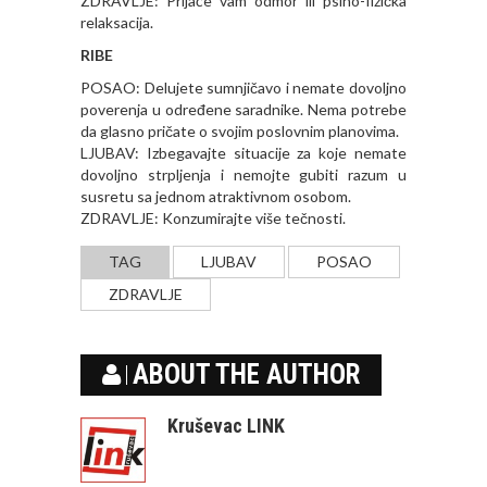
ZDRAVLJE: Prijaće vam odmor ili psiho-fizička
relaksacija.
RIBE
POSAO: Delujete sumnjičavo i nemate dovoljno
poverenja u određene saradnike. Nema potrebe
da glasno pričate o svojim poslovnim planovima.
LJUBAV: Izbegavajte situacije za koje nemate
dovoljno strpljenja i nemojte gubiti razum u
susretu sa jednom atraktivnom osobom.
ZDRAVLJE: Konzumirajte više tečnosti.
TAG
LJUBAV
POSAO
ZDRAVLJE
ABOUT THE AUTHOR
Kruševac LINK