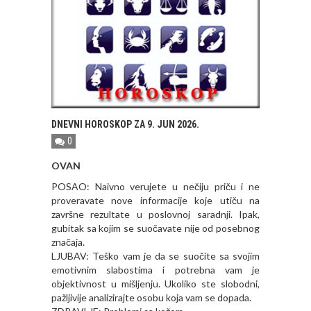
DNEVNI HOROSKOP ZA 9. JUN 2026.
0
OVAN
POSAO: Naivno verujete u nečiju priču i ne
proveravate nove informacije koje utiču na
završne rezultate u poslovnoj saradnji. Ipak,
gubitak sa kojim se suočavate nije od posebnog
značaja.
LJUBAV: Teško vam je da se suočite sa svojim
emotivnim slabostima i potrebna vam je
objektivnost u mišljenju. Ukoliko ste slobodni,
pažljivije analizirajte osobu koja vam se dopada.