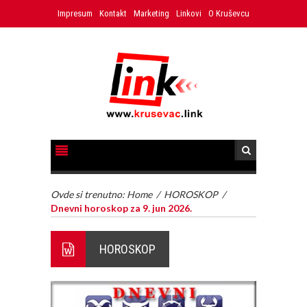
Impresum
Kontakt
Marketing
Linkovi
O Kruševcu
Ovde si trenutno:
Home
/
HOROSKOP
/
Dnevni horoskop za 9. jun 2026.
HOROSKOP