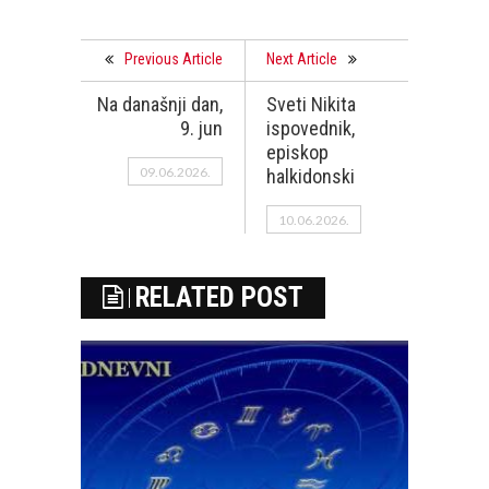
Previous Article
Next Article
Na današnji dan,
Sveti Nikita
9. jun
ispovednik,
episkop
09.06.2026.
halkidonski
10.06.2026.
RELATED POST