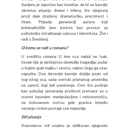
Karijeru je započeo kao komičar, da bi se kasnije
okrenuo pisanju drama i trilera, što njegovoj
prozi daje izraženu dramaturšku preciznost i
ritam. Pripada generaciji autora koji
kriminalistički žanr koriste kao prostor za
psihološko istraživanje odnosa i identiteta. Živi i
radi u Švedskoj.
O čemu se radi u romanu?
U središtu romana U ime oca nalazi se Isak,
čovek čije je detinjstvo obeležila tragedija: požar
u kojem gubi majku i sestru, nakon čega ga otac
napušta. Dve decenije kasnije dobija poziv od
tog istog oca, sada svetski priznatog umetnika
na samrti, koji želi pomirenje. Ono što počinje
kao pokušaj zatvaranja prošlosti pretvara se u
susret ispunjen manipulacijom i neizvesnošću,
na izolovanom ostrvu gde granica između
sećanja i istine postaje sve nejasnija.
Stil pisanja
Kvenslerov stil snažno je oblikovan njegovim