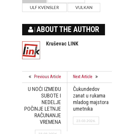
ULF KVENSLER
VULKAN
ABOUT THE AUTHOR
Kruševac LINK
Previous Article
Next Article
U NOĆI IZMEĐU
Čukundedov
SUBOTE I
zanat u rukama
NEDELJE
mladog majstora
POČINJE LETNJE
umetnika
RAČUNANJE
23.03.2026.
VREMENA
23.03.2026.