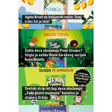
Agata Kristi na italijanski način: Ovaj
triler hit je leta!
Zašto deca obožavaju Pinat Džouns?
Stiglo je veliko finale čarobnog serijala
Roba Bidalfa
Svetski strip-hit koji deca obožavaju:
„Zeka protiv majmuna“ konačno je
stigao u Srbiju