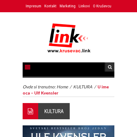
Impresum
Kontakt
Marketing
Linkovi
O Kruševcu
Ovde si trenutno:
Home
/
KULTURA
/
U ime
oca – Ulf Kvensler
KULTURA