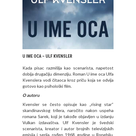
U IME OCA – ULF KVENSLER
Kada pisac razmišlja kao scenarista, napetost
dobija drugačiju dimenziju. Roman U ime oca Ulfa
Kvenslera vodi čitaoca kroz priču koja se odvija
gotovo kao psihološki film.
O autoru
Kvensler se često opisuje kao „rising star“
skandinavskog trilera, naročito nakon uspeha
romana Sarek, koji je takođe objavljen u izdanju
Vulkan izdavaštva. Ulf Kvensler je švedski
scenarista, kreator i autor brojnih televizijskih
emisija i serija, rođen 1968. godine u Ronebiju.