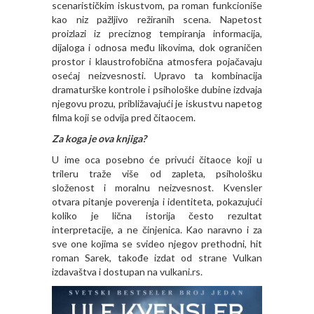
scenarističkim iskustvom, pa roman funkcioniše
kao niz pažljivo režiranih scena. Napetost
proizlazi iz preciznog tempiranja informacija,
dijaloga i odnosa među likovima, dok ograničen
prostor i klaustrofobična atmosfera pojačavaju
osećaj neizvesnosti. Upravo ta kombinacija
dramaturške kontrole i psihološke dubine izdvaja
njegovu prozu, približavajući je iskustvu napetog
filma koji se odvija pred čitaocem.
Za koga je ova knjiga?
U ime oca posebno će privući čitaoce koji u
trileru traže više od zapleta, psihološku
složenost i moralnu neizvesnost. Kvensler
otvara pitanje poverenja i identiteta, pokazujući
koliko je lična istorija često rezultat
interpretacije, a ne činjenica. Kao naravno i za
sve one kojima se svideo njegov prethodni, hit
roman Sarek, takođe izdat od strane Vulkan
izdavaštva i dostupan na vulkani.rs.