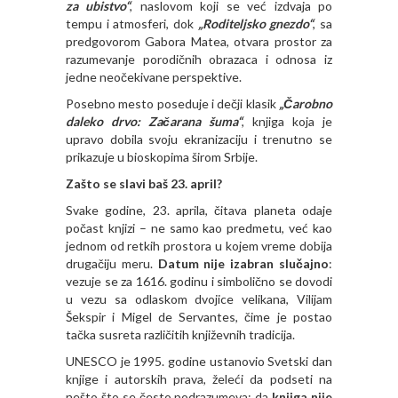
za ubistvo“
, naslovom koji se već izdvaja po
tempu i atmosferi, dok
„Roditeljsko gnezdo“
, sa
predgovorom Gabora Matea, otvara prostor za
razumevanje porodičnih obrazaca i odnosa iz
jedne neočekivane perspektive.
Posebno mesto poseduje i dečji klasik
„Čarobno
daleko drvo: Začarana šuma“
, knjiga koja je
upravo dobila svoju ekranizaciju i trenutno se
prikazuje u bioskopima širom Srbije.
Zašto se slavi baš 23. april?
Svake godine, 23. aprila, čitava planeta odaje
počast knjizi – ne samo kao predmetu, već kao
jednom od retkih prostora u kojem vreme dobija
drugačiju meru.
Datum nije izabran slučajno
:
vezuje se za 1616. godinu i simbolično se dovodi
u vezu sa odlaskom dvojice velikana, Vilijam
Šekspir i Migel de Servantes, čime je postao
tačka susreta različitih književnih tradicija.
UNESCO je 1995. godine ustanovio Svetski dan
knjige i autorskih prava, želeći da podseti na
nešto što se često podrazumeva: da
knjiga nije