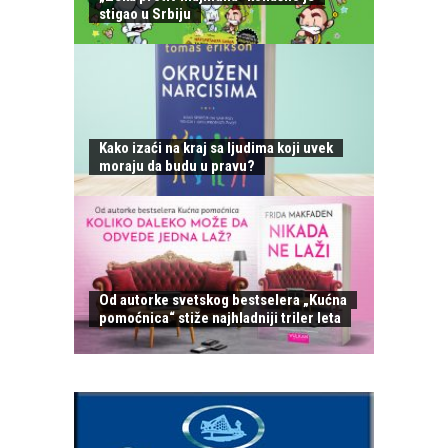
stigao u Srbiju
Kako izaći na kraj sa ljudima koji uvek
moraju da budu u pravu?
Od autorke svetskog bestselera „Kućna
pomoćnica“ stiže najhladniji triler leta