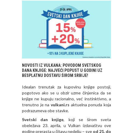
NOVOSTI IZ VULKANA: POVODOM SVETSKOG
DANA KNJIGE: NAJVEĆI POPUST U GODINI UZ
BESPLATNU DOSTAVU ŠIROM SRBIJE!
Idealan trenutak za kupovinu knjige postoji,
pogotovo ako se u obzir uzme činjenica da se
knjige ne kupuju racionalno, već instinktivno, a
trenutno je na
vulkani.rs
aktuelna ponuda koja
podrazumeva obe stavke.
Svetski dan knjige
, koji se širom sveta
obeležava 23. aprila, u Vulkan izdavaštvu ove
godine prerasta u čitavu nedelju – sve
od 21. do