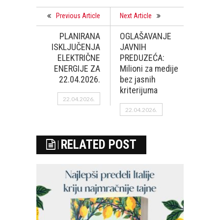
Previous Article
Next Article
PLANIRANA
OGLAŠAVANJE
ISKLJUČENJA
JAVNIH
ELEKTRIČNE
PREDUZEĆA:
ENERGIJE ZA
Milioni za medije
22.04.2026.
bez jasnih
kriterijuma
22.04.2026.
22.04.2026.
RELATED POST