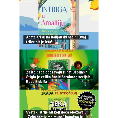
Agata Kristi na italijanski način: Ovaj
triler hit je leta!
Zašto deca obožavaju Pinat Džouns?
Stiglo je veliko finale čarobnog serijala
Roba Bidalfa
Svetski strip-hit koji deca obožavaju:
„Zeka protiv majmuna“ konačno je