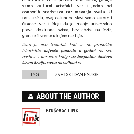
samo kulturni artefakt
, već i
jedno od
osnovnih sredstava razumevanja sveta
. U
tom smislu, ovaj datum ne slavi samo autore i
čitaoce, već i ideju da je znanje univerzalno
pravo, dostupno svima, bez obzira na jezik,
granice ili vreme u kojem nastaje.
Zato je ovo trenutak koji se ne propušta:
iskoristite
najveće popuste u godini
na sve
naslove i poručite knjige
uz besplatnu dostavu
širom Srbije, samo na
vulkani.rs
TAG
SVETSKI DAN KNJIGE
ABOUT THE AUTHOR
Kruševac LINK