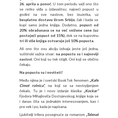
26. aprila u ponoć
. U tom periodu važi ono što
se retko viđa u izdavaštvu: najveći popust u
godini na sve naslove, bez izuzetka, uz
besplatnu dostavu širom Srbije
, čak i kada se
kupi samo jedna knjiga. Dodatno,
popust od
20% obračunava se na već snižene cene (uz
postojeći popust od 15%
), dok se na kupovinu
tri ili više knjiga ostvaruje još 10% popusta
.
Ali ono što ovu akciju izdvaja jeste još jedna,
suštinski važna stvar:
na popustu su i najnoviji
naslovi
. Oni koji su tek stigli. Oni koji se obično
čekaju.
Na popustu su i noviteti!
Među njima je i svetski BookTok fenomen
„Kafe
Cimet rolnica“
, na koji se sa nestrpljenjem
čekalo. Tu je i novo izdanje klasika
„Kockar“
Fjodora Mihajloviča Dostojevskog, knjige koja se
i danas čita sa jednakim interesovanjem, kao i
pre vek i po, kada je napisana.
Ljubitelji trilera posegnuće za romanom
„Talenat