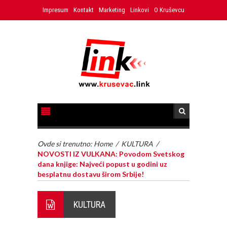
Impresum
Kontakt
Marketing
Linkovi
O Kruševcu
Ovde si trenutno:
Home
/
KULTURA
/
NOVOSTI IZ VULKANA: Povodom Svetskog
dana knjige: Najveći popust u godini uz
besplatnu dostavu širom Srbije!
KULTURA