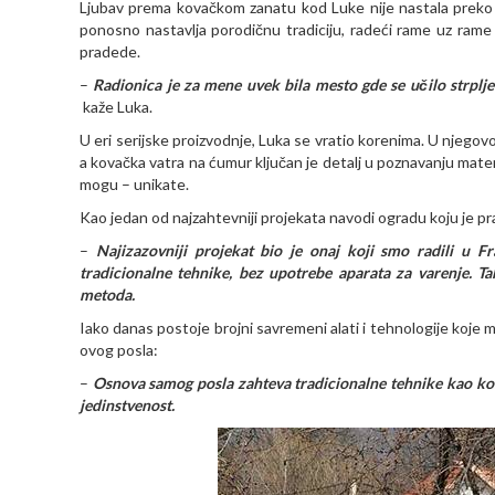
Ljubav prema kovačkom zanatu kod Luke nije nastala preko no
ponosno nastavlja porodičnu tradiciju, radeći rame uz rame
pradede.
–
Radionica je za mene uvek bila mesto gde se učilo strpljen
kaže Luka.
U eri serijske proizvodnje, Luka se vratio korenima. U njegovo
a kovačka vatra na ćumur ključan je detalj u poznavanju mate
mogu – unikate.
Kao jedan od najzahtevniji projekata navodi ogradu koju je p
–
Najizazovniji projekat bio je onaj koji smo radili u F
tradicionalne tehnike, bez upotrebe aparata za varenje. T
metoda.
Iako danas postoje brojni savremeni alati i tehnologije koje 
ovog posla:
–
Osnova samog posla zahteva tradicionalne tehnike kao kore
jedinstvenost.