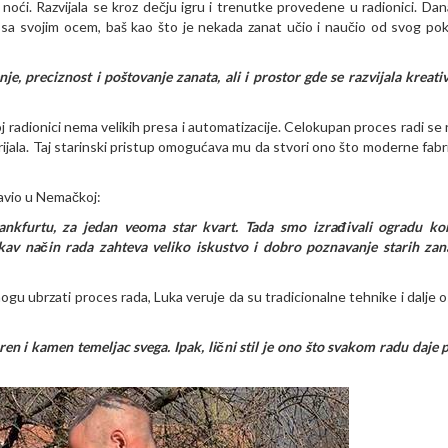
ći. Razvijala se kroz dečju igru i trenutke provedene u radionici. Dan
 sa svojim ocem, baš kao što je nekada zanat učio i naučio od svog po
je, preciznost i poštovanje zanata, ali i prostor gde se razvijala kreati
j radionici nema velikih presa i automatizacije. Celokupan proces radi se 
rijala. Taj starinski pristup omogućava mu da stvori ono što moderne fabr
ravio u Nemačkoj:
rankfurtu, za jedan veoma star kvart. Tada smo izrađivali ogradu kor
akav način rada zahteva veliko iskustvo i dobro poznavanje starih zan
mogu ubrzati proces rada, Luka veruje da su tradicionalne tehnike i dalje 
n i kamen temeljac svega. Ipak, lični stil je ono što svakom radu daje p