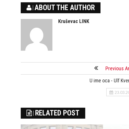
ABOUT THE AUTHOR
Kruševac LINK
Previous Ar
U ime oca - Ulf Kve
23.03.2
RELATED POST