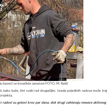
ciju baveći se kovačkim zanatom FOTO: M. Rašić
, kako kaže, čini svaki rad drugačijim. Izrada pojedinih radova može traj
projekta.
ki radovi su gotovi kroz par dana, dok drugi zahtevaju mesece aktivnog