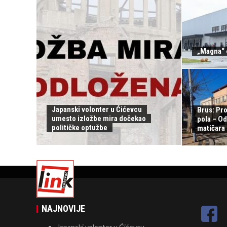
„Magna“ 
Japanski volonter u Ćićevcu
Brus: Pr
umesto izložbe mira dočekao
pola – O
političke optužbe
matičara
NAJNOVIJE
Japanski volonter u Ćićevcu