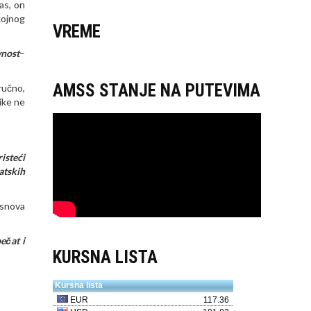
as, on
kojnog
VREME
vnost
–
AMSS STANJE NA PUTEVIMA
ručno,
ike ne
isteći
atskih
osnova
ečat i
KURSNA LISTA