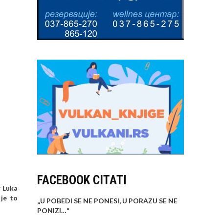
FACEBOOK CITATI
r Luka
 je to
„U POBEDI SE NE PONESI, U PORAZU SE NE
PONIZI…
“