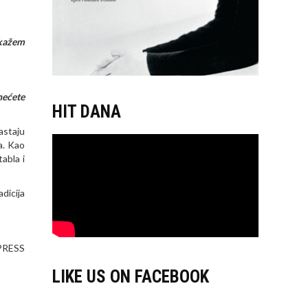
okažem
nećete
HIT DANA
astaju
a. Kao
abla i
dicija
PRESS
LIKE US ON FACEBOOK