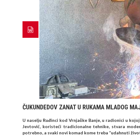
ČUKUNDEDOV ZANAT U RUKAMA MLADOG MA
U naselju Ruđinci kod Vrnjačke Banje, u radionici u koj
Jevtović, koristeći tradicionalne tehnike, stvara mode
potrebno, a svaki novi komad kome treba “udahnuti život