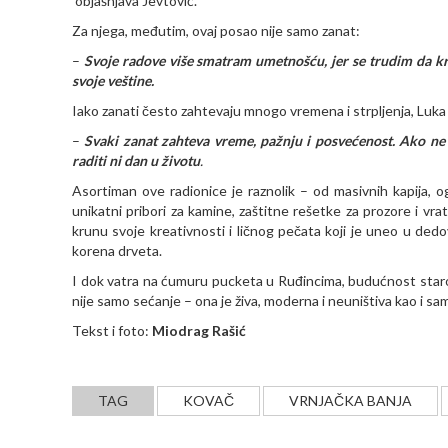
objašnjava Jevtović.
Za njega, međutim, ovaj posao nije samo zanat:
–
Svoje radove više smatram umetnošću, jer se trudim da kr
svoje veštine.
Iako zanati često zahtevaju mnogo vremena i strpljenja, Luka
–
Svaki zanat zahteva vreme, pažnju i posvećenost. Ako ne vo
raditi ni dan u životu
.
Asortiman ove radionice je raznolik – od masivnih kapija, 
unikatni pribori za kamine, zaštitne rešetke za prozore i vrat
krunu svoje kreativnosti i ličnog pečata koji je uneo u dedo
korena drveta.
I dok vatra na ćumuru pucketa u Ruđincima, budućnost staro
nije samo sećanje – ona je živa, moderna i neuništiva kao i s
Tekst i foto:
Miodrag Rašić
TAG
KOVAČ
VRNJAČKA BANJA