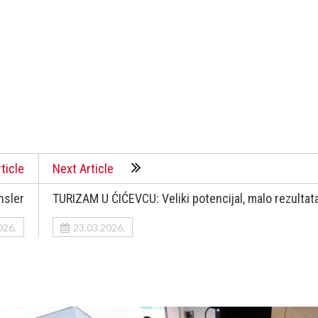
ticle
Next Article
nsler
TURIZAM U ĆIĆEVCU: Veliki potencijal, malo rezultat
026.
23.03.2026.