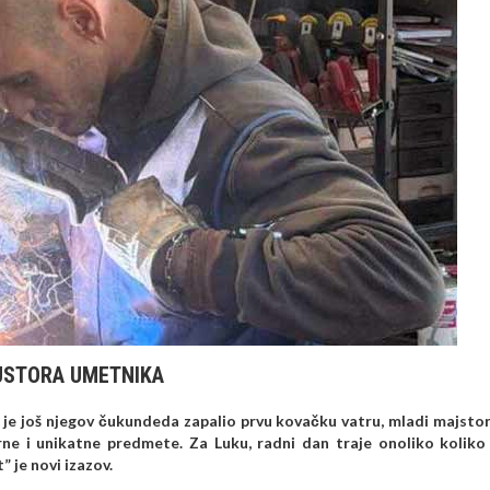
JSTORA UMETNIKA
oj je još njegov čukundeda zapalio prvu kovačku vatru, mladi majsto
rne i unikatne predmete. Za Luku, radni dan traje onoliko koliko
” je novi izazov.