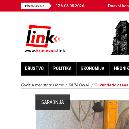
TRIČNE ENERGIJE ZA 06.08.2026.
NAJNOVIJE
Dnevni horoskop za 6. a
DRUŠTVO
POLITIKA
EKONOMIJA
HRONI
Ovde si trenutno:
Home
/
SARADNJA
/
Čukundedov zanat
SARADNJA