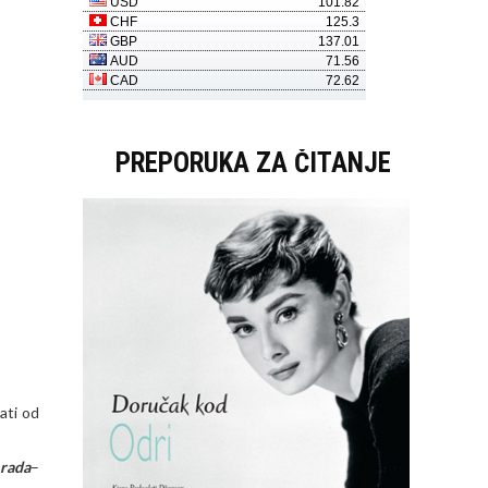
PREPORUKA ZA ČITANJE
ati od
 rada
–