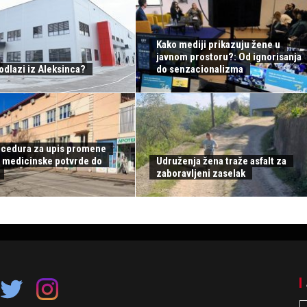
Kako mediji prikazuju žene u
javnom prostoru?: Od ignorisanja
odlazi iz Aleksinca?
do senzacionalizma
ocedura za upis promene
d medicinske potvrde do
Udruženja žena traže asfalt za
zaboravljeni zaselak
A