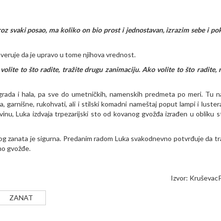
oz svaki posao, ma koliko on bio prost i jednostavan, izrazim sebe i p
 veruje da je upravo u tome njihova vrednost.
lite to što radite, tražite drugu zanimaciju. Ako volite to što radite, 
ograda i hala, pa sve do umetničkih, namenskih predmeta po meri. Tu n
a, garnišne, rukohvati, ali i stilski komadni nameštaj poput lampi i luster
vinu, Luka izdvaja trpezarijski sto od kovanog gvožđa izrađen u obliku st
g zanata je sigurna. Predanim radom Luka svakodnevno potvrđuje da tra
amo gvožđe.
Izvor:
Kruševac
ZANAT