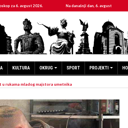
vgust 2026.
Na današnji dan, 6. avgust
Sveta mu
KA
KULTURA
OKRUG
SPORT
PROJEKTI
HO
 u rukama mladog majstora umetnika