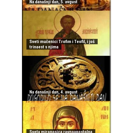
Na današnji dan, 5. avgust
Sveti mučenici Trofim i Teofil, i još
trinaest s njima
Na današnji dan, 4. avgust
Sveta mironosica ravnoapostolna