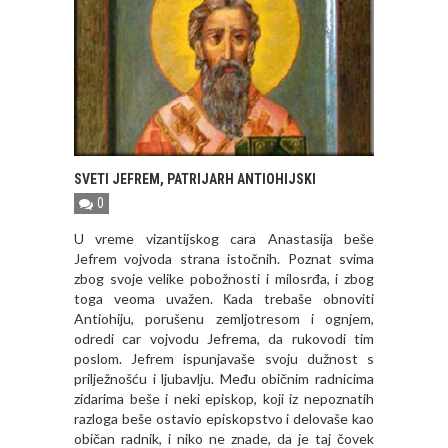
SVETI JEFREM, PATRIJARH ANTIOHIJSKI
0
U vreme vizantijskog cara Anastasija beše
Jefrem vojvoda strana istočnih. Poznat svima
zbog svoje velike pobožnosti i milosrđa, i zbog
toga veoma uvažen. Кada trebaše obnoviti
Antiohiju, porušenu zemljotresom i ognjem,
odredi car vojvodu Jefrema, da rukovodi tim
poslom. Jefrem ispunjavaše svoju dužnost s
prilježnošću i ljubavlju. Među običnim radnicima
zidarima beše i neki episkop, koji iz nepoznatih
razloga beše ostavio episkopstvo i delovaše kao
običan radnik, i niko ne znade, da je taj čovek