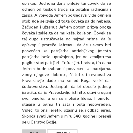
episkop. Jednoga dana prileže taj čovek da se
odmori od teškog truda sa ostalim radnicima i
zaspa. A vojvoda Jefrem pogledavši vide ognjeni
stub gde se izvija od toga čoveka pa do nebesa.
Začuđen i užasnut Jefrem potom prizva onoga
čoveka i zakle ga da mu kaže, ko je on. Čovek se
taj dugo ustručavaše no najzad prizna, da je
episkop i proreče Jefremu, da će uskoro biti
posvećen za patrijarha antiohijskog (mesto
patrijarha beše upražnjeno, jer od zemljotresa
pogibe stari patrijarh Enfrasije). I zaista, tih dana
Jefrem bude izabran i posvećen za patrijarha.
Zbog njegove dobrote, čistote, i revnosti za
Pravoslavlje dade mu se od Boga veliki dar
čudotvorstva. Jedanput, da bi ubedio jednog
jeretika, da je Pravoslavlje istinito, stavi u oganj
svoj omofor, a on se moljaše Bogu. I omofor
stajaše u ognju tri sata i osta nepovređen.
Videći to onaj jeretik, užasnu se, i odbaci jeres.
Skonča sveti Jefrem u miru 540. godine i preseli
se u Carstvo Božje.