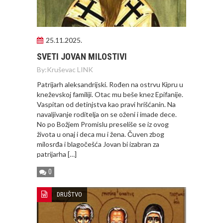
25.11.2025.
SVETI JOVAN MILOSTIVI
By:
Kruševac LINK
Patrijarh aleksandrijski. Rođen na ostrvu Кipru u
kneževskoj familiji. Otac mu beše knez Epifanije.
Vaspitan od detinjstva kao pravi hrišćanin. Na
navaljivanje roditelja on se oženi i imade dece.
No po Božjem Promislu preseliše se iz ovog
života u onaj i deca mu i žena. Čuven zbog
milosrđa i blagočešća Jovan bi izabran za
patrijarha […]
0
DRUŠTVO