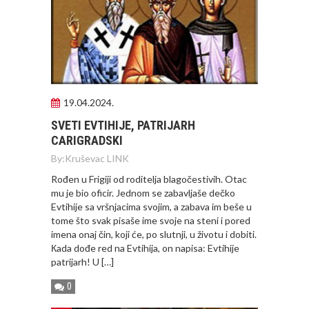
19.04.2024.
SVETI EVTIHIJE, PATRIJARH
CARIGRADSKI
By:
Kruševac LINK
Rođen u Frigiji od roditelja blagočestivih. Otac
mu je bio oficir. Jednom se zabavljaše dečko
Evtihije sa vršnjacima svojim, a zabava im beše u
tome što svak pisaše ime svoje na steni i pored
imena onaj čin, koji će, po slutnji, u životu i dobiti.
Кada dođe red na Evtihija, on napisa: Evtihije
patrijarh! U […]
0