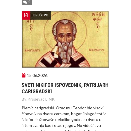
0
DRUŠTVO
15.06.2026.
SVETI NIKIFOR ISPOVEDNIK, PATRIJARH
CARIGRADSKI
By:
Kruševac LINK
Plemić carigradski. Otac mu Teodor bio visoki
činovnik na dvoru carskom, bogat i blagočestiv.
Nikifor službovaše nekoliko godina u dvoru u
istom zvanju kao i otac njegov. No videći svu