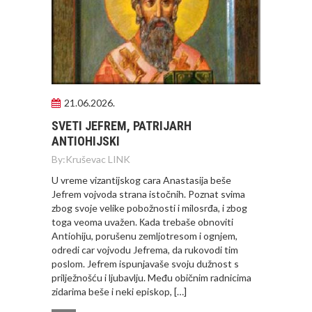
21.06.2026.
SVETI JEFREM, PATRIJARH
ANTIOHIJSKI
By:
Kruševac LINK
U vreme vizantijskog cara Anastasija beše
Jefrem vojvoda strana istočnih. Poznat svima
zbog svoje velike pobožnosti i milosrđa, i zbog
toga veoma uvažen. Кada trebaše obnoviti
Antiohiju, porušenu zemljotresom i ognjem,
odredi car vojvodu Jefrema, da rukovodi tim
poslom. Jefrem ispunjavaše svoju dužnost s
prilježnošću i ljubavlju. Među običnim radnicima
zidarima beše i neki episkop, […]