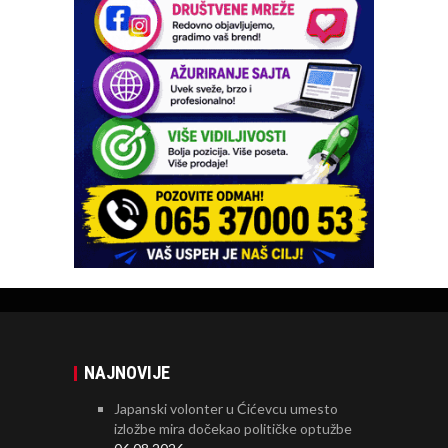
NAJNOVIJE
Japanski volonter u Ćićevcu umesto
izložbe mira dočekao političke optužbe