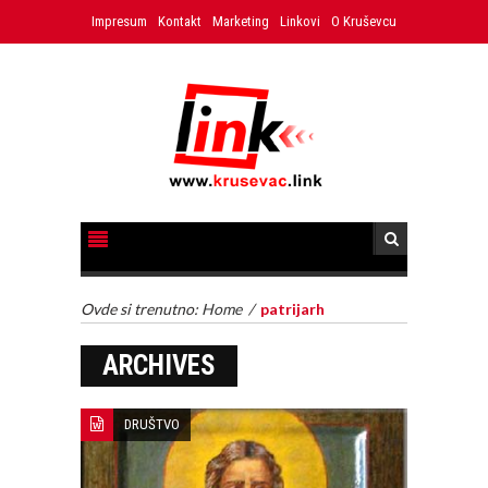
Impresum
Kontakt
Marketing
Linkovi
O Kruševcu
Ovde si trenutno:
Home
/
patrijarh
ARCHIVES
DRUŠTVO