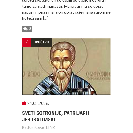
sujetu svetsku, on se udalji od obale Bosfora i
tamo sagradi manastir. Manastir mu se ubrzo
napuni monasima, a on upravljaše manastirom ne
hoteći sam […]
0
DRUŠTVO
24.03.2026.
SVETI SOFRONIJE, PATRIJARH
JERUSALIMSKI
By:
Kruševac LINK