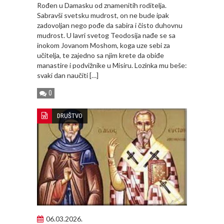
Rođen u Damasku od znamenitih roditelja.
Sabravši svetsku mudrost, on ne bude ipak
zadovoljan nego pođe da sabira i čisto duhovnu
mudrost. U lavri svetog Teodosija nađe se sa
inokom Jovanom Moshom, koga uze sebi za
učitelja, te zajedno sa njim krete da obiđe
manastire i podvižnike u Misiru. Lozinka mu beše:
svaki dan naučiti […]
0
DRUŠTVO
06.03.2026.