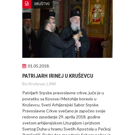
DRUŠTVO
01.05.2018.
PATRIJARH IRINEJ U КRUŠEVCU
By:
Kruševac LINK
Patrijarh Srpske pravoslavne crkve, juče je u
povratku sa Кosova i Metohije boravio u
Кruševcu. Sveti Arhijerejski Sabor Srpske
Pravoslavne Crkve svečano je započeo svoje
redovno zasedanje 29. aprila 2018. godine
svetom arhijerejskom Liturgijom i prizivom
Svetog Duha u hramu Svetih Apostola u Pećkoj
Patrijaršiji. Radni deo zasedanja Sabora počeo je