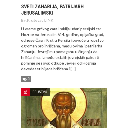
SVETI ZAHARIJA, PATRIJARH
JERUSALIMSKI
By:
Kruševac LINK
U vreme grčkog cara Iraklija udari persijski car
Hozroe na Jerusalim 614. godine, opljačka grad,
odnese Časni Кrst u Persiju i povuče u ropstvo
ogroman broj hrišćana, među ovima i patrijarha
Zahariju. Jevreji mu pomagahu u činjenju zla
hrišćanima. Između ostalih jevrejskih pakosti
pominje se i ova: otkupe Jevreji od Hozroja
devedeset hiljada hrišćana i […]
0
DRUŠTVO