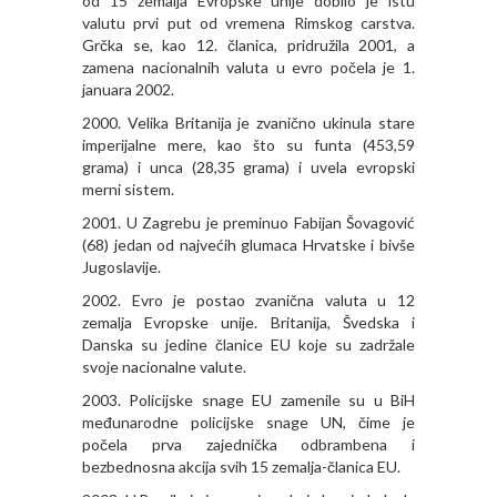
od 15 zemalja Evropske unije dobilo je istu
valutu prvi put od vremena Rimskog carstva.
Grčka se, kao 12. članica, pridružila 2001, a
zamena nacionalnih valuta u evro počela je 1.
januara 2002.
2000. Velika Britanija je zvanično ukinula stare
imperijalne mere, kao što su funta (453,59
grama) i unca (28,35 grama) i uvela evropski
merni sistem.
2001. U Zagrebu je preminuo Fabijan Šovagović
(68) jedan od najvećih glumaca Hrvatske i bivše
Jugoslavije.
2002. Evro je postao zvanična valuta u 12
zemalja Evropske unije. Britanija, Švedska i
Danska su jedine članice EU koje su zadržale
svoje nacionalne valute.
2003. Policijske snage EU zamenile su u BiH
međunarodne policijske snage UN, čime je
počela prva zajednička odbrambena i
bezbednosna akcija svih 15 zemalja-članica EU.