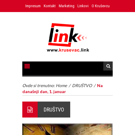
Impresum
Kontakt
Marketing
Linkovi
O Kruševcu
Ovde si trenutno:
Home
/
DRUŠTVO
/
Na
današnji dan, 1. januar
DRUŠTVO