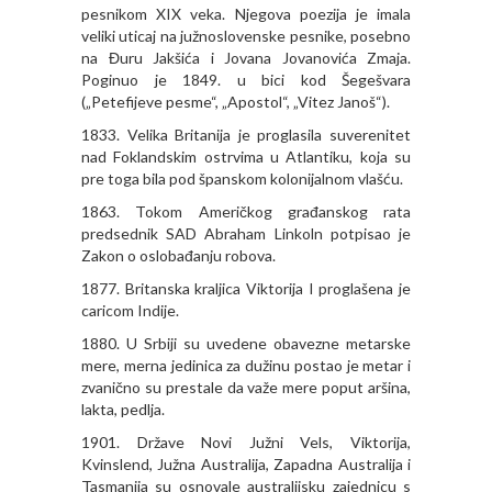
pesnikom XIX veka. Njegova poezija je imala
veliki uticaj na južnoslovenske pesnike, posebno
na Đuru Jakšića i Jovana Jovanovića Zmaja.
Poginuo je 1849. u bici kod Šegešvara
(„Petefijeve pesme“, „Apostol“, „Vitez Janoš“).
1833. Velika Britanija je proglasila suverenitet
nad Foklandskim ostrvima u Atlantiku, koja su
pre toga bila pod španskom kolonijalnom vlašću.
1863. Tokom Američkog građanskog rata
predsednik SAD Abraham Linkoln potpisao je
Zakon o oslobađanju robova.
1877. Britanska kraljica Viktorija I proglašena je
caricom Indije.
1880. U Srbiji su uvedene obavezne metarske
mere, merna jedinica za dužinu postao je metar i
zvanično su prestale da važe mere poput aršina,
lakta, pedlja.
1901. Države Novi Južni Vels, Viktorija,
Kvinslend, Južna Australija, Zapadna Australija i
Tasmanija su osnovale australijsku zajednicu s