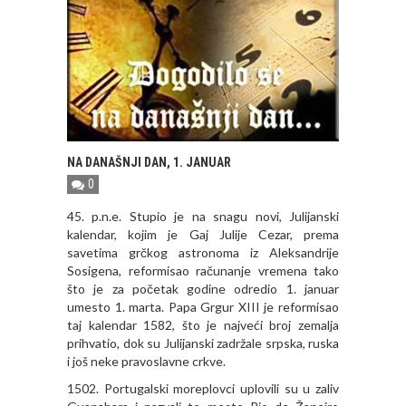
NA DANAŠNJI DAN, 1. JANUAR
0
45. p.n.e. Stupio je na snagu novi, Julijanski
kalendar, kojim je Gaj Julije Cezar, prema
savetima grčkog astronoma iz Aleksandrije
Sosigena, reformisao računanje vremena tako
što je za početak godine odredio 1. januar
umesto 1. marta. Papa Grgur XIII je reformisao
taj kalendar 1582, što je najveći broj zemalja
prihvatio, dok su Julijanski zadržale srpska, ruska
i još neke pravoslavne crkve.
1502. Portugalski moreplovci uplovili su u zaliv