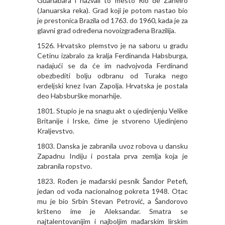
Guanabara i nazvali to mesto Rio de Žaneiro
(Januarska reka). Grad koji je potom nastao bio
je prestonica Brazila od 1763. do 1960, kada je za
glavni grad određena novoizgrađena Brazilija.
1526. Hrvatsko plemstvo je na saboru u gradu
Cetinu izabralo za kralja Ferdinanda Habsburga,
nadajući se da će im nadvojvoda Ferdinand
obezbediti bolju odbranu od Turaka nego
erdeljski knez Ivan Zapolja. Hrvatska je postala
deo Habsburške monarhije.
1801. Stupio je na snagu akt o ujedinjenju Velike
Britanije i Irske, čime je stvoreno Ujedinjeno
Kraljevstvo.
1803. Danska je zabranila uvoz robova u dansku
Zapadnu Indiju i postala prva zemlja koja je
zabranila ropstvo.
1823. Rođen je mađarski pesnik Šandor Petefi,
jedan od vođa nacionalnog pokreta 1948. Otac
mu je bio Srbin Stevan Petrović, a Šandorovo
kršteno ime je Aleksandar. Smatra se
najtalentovanijim i najboljim mađarskim lirskim