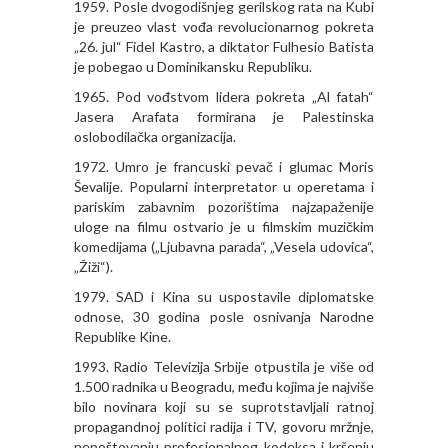
1959. Posle dvogodišnjeg gerilskog rata na Kubi
je preuzeo vlast vođa revolucionarnog pokreta
„26. jul“ Fidel Kastro, a diktator Fulhesio Batista
je pobegao u Dominikansku Republiku.
1965. Pod vođstvom lidera pokreta „Al fatah“
Jasera Arafata formirana je Palestinska
oslobodilačka organizacija.
1972. Umro je francuski pevač i glumac Moris
Ševalije. Popularni interpretator u operetama i
pariskim zabavnim pozorištima najzapaženije
uloge na filmu ostvario je u filmskim muzičkim
komedijama („Ljubavna parada“, „Vesela udovica“,
„Žiži“).
1979. SAD i Kina su uspostavile diplomatske
odnose, 30 godina posle osnivanja Narodne
Republike Kine.
1993. Radio Televizija Srbije otpustila je više od
1.500 radnika u Beogradu, među kojima je najviše
bilo novinara koji su se suprotstavljali ratnoj
propagandnoj politici radija i TV, govoru mržnje,
nepoštovanju profesionalnog kodeksa i kršenju