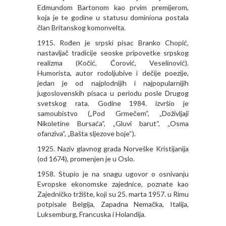
Edmundom Bartonom kao prvim premijerom,
koja je te godine u statusu dominiona postala
član Britanskog komonvelta.
1915. Rođen je srpski pisac Branko Chopić,
nastavljač tradicije seoske pripovetke srpskog
realizma (Kočić, Ćorović, Veselinović).
Humorista, autor rodoljubive i dečije poezije,
jedan je od najplodnijih i najpopularnijih
jugoslovenskih pisaca u periodu posle Drugog
svetskog rata. Godine 1984. izvršio je
samoubistvo („Pod Grmečem“, „Doživljaji
Nikoletine Bursaća“, „Gluvi barut“, „Osma
ofanziva“, „Bašta sljezove boje“).
1925. Naziv glavnog grada Norveške Kristijanija
(od 1674), promenjen je u Oslo.
1958. Stupio je na snagu ugovor o osnivanju
Evropske ekonomske zajednice, poznate kao
Zajedničko tržište, koji su 25. marta 1957. u Rimu
potpisale Belgija, Zapadna Nemačka, Italija,
Luksemburg, Francuska i Holandija.