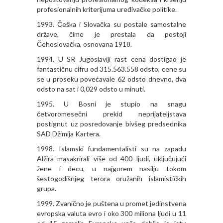
profesionalnih kriterijuma uređivačke politike.
1993. Češka i Slovačka su postale samostalne
države, čime je prestala da postoji
Čehoslovačka, osnovana 1918.
1994. U SR Jugoslaviji rast cena dostigao je
fantastičnu cifru od 315.563.558 odsto, cene su
se u proseku povećavale 62 odsto dnevno, dva
odsto na sat i 0,029 odsto u minuti.
1995. U Bosni je stupio na snagu
četvoromesečni prekid neprijateljstava
postignut uz posredovanje bivšeg predsednika
SAD Džimija Kartera.
1998. Islamski fundamentalisti su na zapadu
Alžira masakrirali više od 400 ljudi, uključujući
žene i decu, u najgorem nasilju tokom
šestogodišnjeg terora oružanih islamističkih
grupa.
1999. Zvanično je puštena u promet jedinstvena
evropska valuta evro i oko 300 miliona ljudi u 11