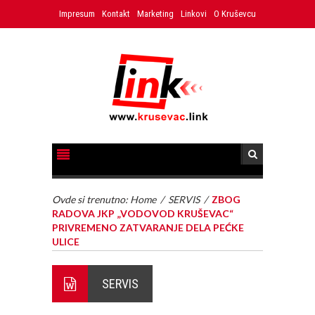
Impresum
Kontakt
Marketing
Linkovi
O Kruševcu
Ovde si trenutno:
Home
/
SERVIS
/
ZBOG
RADOVA JKP „VODOVOD KRUŠEVAC“
PRIVREMENO ZATVARANJE DELA PEĆKE
ULICE
SERVIS