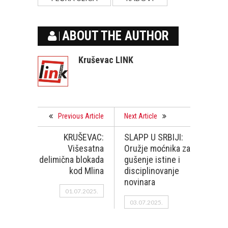
ABOUT THE AUTHOR
Kruševac LINK
Previous Article
Next Article
KRUŠEVAC:
SLAPP U SRBIJI:
Višesatna
Oružje moćnika za
delimična blokada
gušenje istine i
kod Mlina
disciplinovanje
novinara
01.07.2025.
03.07.2025.