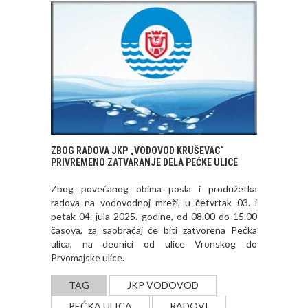
ZBOG RADOVA JKP „VODOVOD KRUŠEVAC“
PRIVREMENO ZATVARANJE DELA PEĆKE ULICE
Zbog povećanog obima posla i produžetka
radova na vodovodnoj mreži, u četvrtak 03. i
petak 04. jula 2025. godine, od 08.00 do 15.00
časova, za saobraćaj će biti zatvorena Pećka
ulica, na deonici od ulice Vronskog do
Prvomajske ulice.
TAG
JKP VODOVOD
PEĆKA ULICA
RADOVI