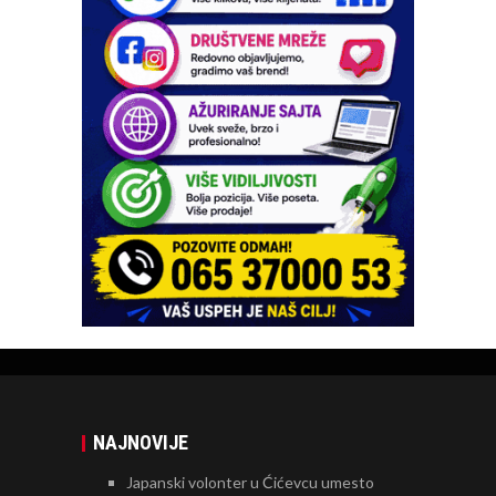
NAJNOVIJE
Japanski volonter u Ćićevcu umesto