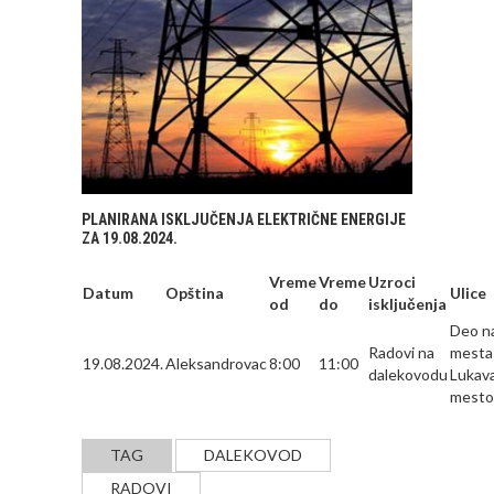
PLANIRANA ISKLJUČENJA ELEKTRIČNE ENERGIJE
ZA 19.08.2024.
Vreme
Vreme
Uzroci
Datum
Opština
Ulice
od
do
isključenja
Deo n
Radovi na
mesta
19.08.2024.
Aleksandrovac
8:00
11:00
dalekovodu
Lukava
mesto
TAG
DALEKOVOD
RADOVI