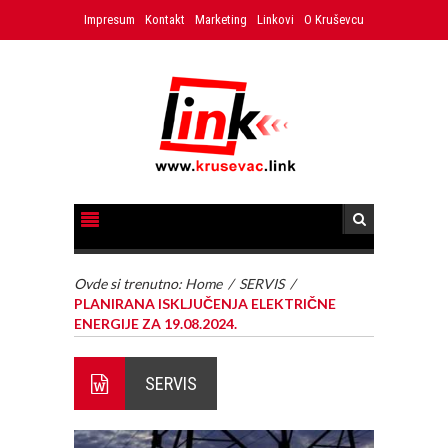
Impresum
Kontakt
Marketing
Linkovi
O Kruševcu
Ovde si trenutno:
Home
/
SERVIS
/
PLANIRANA ISKLJUČENJA ELEKTRIČNE
ENERGIJE ZA 19.08.2024.
SERVIS