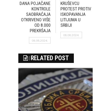
DANA POJAČANE
KRUŠEVCU
KONTROLE
PROTEST PROTIV
SAOBRAĆAJA
ISKOPAVANJA
OTKRIVENO VIŠE
LITIJUMA U
OD 8.000
SRBIJI
PREKRŠAJA
08.08.2024.
08.08.2024.
RELATED POST