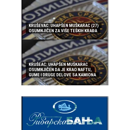
KRUŠEVAC: UHAPŠEN MUŠKARAC (27)
OSUMNJIČEN ZA VIŠE TEŠKIH KRAĐA
KRUŠEAC: UHAPŠEN MUŠKARAC
OSUMNJIČEN DA JE KRAO NAFTU,
GUME I DRUGE DELOVE SA KAMIONA