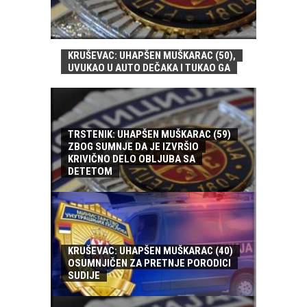
KRUŠEVAC: UHAPŠEN MUŠKARAC (50),
UVUKAO U AUTO DEČAKA I TUKAO GA
TRSTENIK: UHAPŠEN MUŠKARAC (59)
ZBOG SUMNJE DA JE IZVRŠIO
KRIVIČNO DELO OBLJUBA SA
DETETOM
KRUŠEVAC: UHAPŠEN MUŠKARAC (40)
OSUMNJIČEN ZA PRETNJE PORODICI
SUDIJE