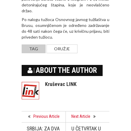
detonirajućeg štapina, koje je neovlašćeno
držao.
Po nalogu tužioca Osnovnog javnog tužilaštva u
Brusu, osumnjičenom je određeno zadržavanje
do 48 sati nakon čega će, uz krivičnu prijavu, biti
priveden tužiocu.
TAG
ORUŽJE
ABOUT THE AUTHOR
Kruševac LINK
Previous Article
Next Article
SRBIJA: ZA DVA
U ČETVRTAK U