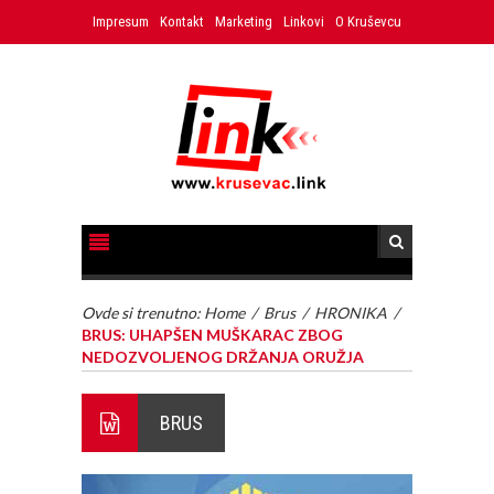
Impresum
Kontakt
Marketing
Linkovi
O Kruševcu
Ovde si trenutno:
Home
/
Brus
/
HRONIKA
/
BRUS: UHAPŠEN MUŠKARAC ZBOG
NEDOZVOLJENOG DRŽANJA ORUŽJA
BRUS