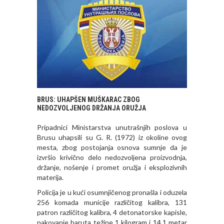
BRUS: UHAPŠEN MUŠKARAC ZBOG
NEDOZVOLJENOG DRŽANJA ORUŽJA
Pripadnici Ministarstva unutrašnjih poslova u
Brusu uhapsili su G. R. (1972) iz okoline ovog
mesta, zbog postojanja osnova sumnje da je
izvršio krivično delo nedozvoljena proizvodnja,
držanje, nošenje i promet oružja i eksplozivnih
materija.
Policija je u kući osumnjičenog pronašla i oduzela
256 komada municije različitog kalibra, 131
patron različitog kalibra, 4 detonatorske kapisle,
pakovanje baruta težine 1 kilogram i 14,1 metar