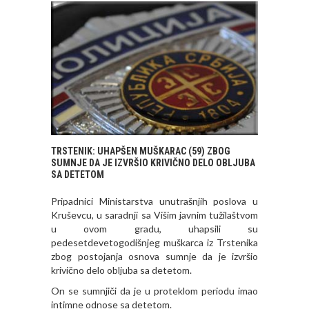
TRSTENIK: UHAPŠEN MUŠKARAC (59) ZBOG
SUMNJE DA JE IZVRŠIO KRIVIČNO DELO OBLJUBA
SA DETETOM
Pripadnici Ministarstva unutrašnjih poslova u
Kruševcu, u saradnji sa Višim javnim tužilaštvom
u ovom gradu, uhapsili su
pedesetdevetogodišnjeg muškarca iz Trstenika
zbog postojanja osnova sumnje da je izvršio
krivično delo obljuba sa detetom.
On se sumnjiči da je u proteklom periodu imao
intimne odnose sa detetom.