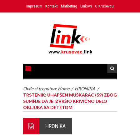
Impresum
Kontakt
Marketing
Linkovi
O Kruševcu
Ovde si trenutno:
Home
/
HRONIKA
/
TRSTENIK: UHAPŠEN MUŠKARAC (59) ZBOG
SUMNJE DA JE IZVRŠIO KRIVIČNO DELO
OBLJUBA SA DETETOM
HRONIKA