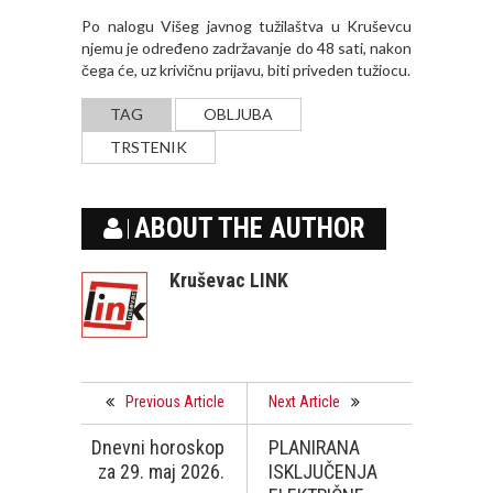
Po nalogu Višeg javnog tužilaštva u Kruševcu
njemu je određeno zadržavanje do 48 sati, nakon
čega će, uz krivičnu prijavu, biti priveden tužiocu.
TAG
OBLJUBA
TRSTENIK
ABOUT THE AUTHOR
Kruševac LINK
Previous Article
Next Article
Dnevni horoskop
PLANIRANA
za 29. maj 2026.
ISKLJUČENJA