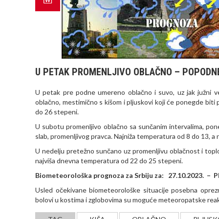
U PETAK PROMENLJIVO OBLAČNO – POPODN
U petak pre podne umereno oblačno i suvo, uz jak južni v
oblačno, mestimično s kišom i pljuskovi koji će ponegde biti
do 26 stepeni.
U subotu promenljivo oblačno sa sunčanim intervalima, pone
slab, promenljivog pravca. Najniža temperatura od 8 do 13, a 
U nedelju pretežno sunčano uz promenljivu oblačnost i toplo
najviša dnevna temperatura od 22 do 25 stepeni.
Biometeorološka prognoza za Srbiju za: 27.10.2023. – 
Usled očekivane biometeorološke situacije posebna oprezn
bolovi u kostima i zglobovima su moguće meteoropatske reak