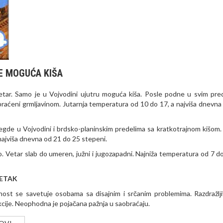
E MOGUĆA KIŠA
etar. Samo je u Vojvodini ujutru moguća kiša. Posle podne u svim pre
 praćeni grmljavinom. Jutarnja temperatura od 10 do 17, a najviša dnevna
gde u Vojvodini i brdsko-planinskim predelima sa kratkotrajnom kišom.
najviša dnevna od 21 do 25 stepeni.
. Vetar slab do umeren, južni i jugozapadni. Najniža temperatura od 7 do
PETAK
ost se savetuje osobama sa disajnim i srčanim problemima. Razdražlјi
cije. Neophodna je pojačana pažnja u saobraćaju.