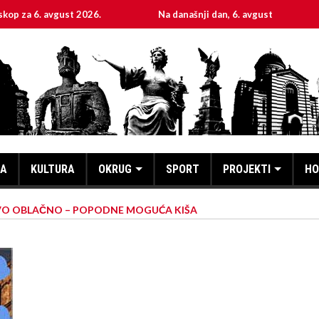
 avgust 2026.
Na današnji dan, 6. avgust
Sveta m
KA
KULTURA
OKRUG
SPORT
PROJEKTI
HO
VO OBLAČNO – POPODNE MOGUĆA KIŠA