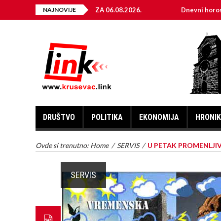
EKTRIČNE ENERGIJE ZA 06.08.2026.
NAJNOVIJE
Dnevni horoskop za 6.
DRUŠTVO
POLITIKA
EKONOMIJA
HRONI
Ovde si trenutno:
Home
/
SERVIS
/
U PETAK PROMENLJI
SERVIS