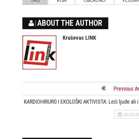
TAG
KIŠA
OBLAČNO
PLJUSK
ABOUT THE AUTHOR
Kruševac LINK
Previous Ar
KARDIOHIRURG I EKOLOŠKI AKTIVISTA: Leči ljude ali i
26.10.2