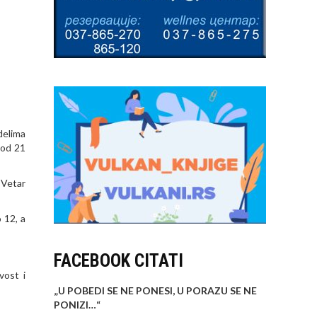
delima
 od 21
 Vetar
 12, a
FACEBOOK CITATI
vost i
„U POBEDI SE NE PONESI, U PORAZU SE NE
PONIZI…
“