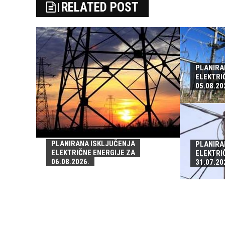
RELATED POST
PLANIRA
ELEKTRI
05.08.20
PLANIRANA ISKLJUČENJA
PLANIRA
ELEKTRIČNE ENERGIJE ZA
ELEKTRI
06.08.2026.
31.07.20