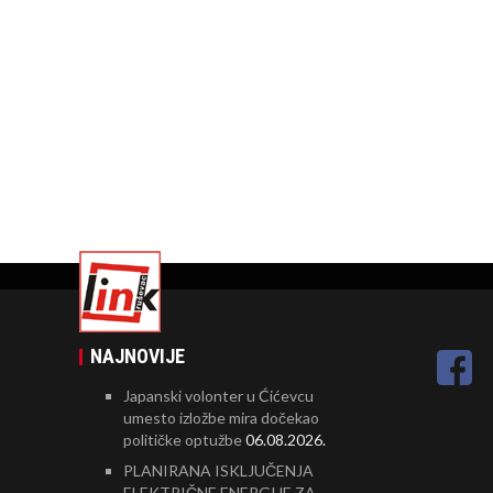
NAJNOVIJE
Japanski volonter u Ćićevcu
umesto izložbe mira dočekao
političke optužbe
06.08.2026.
PLANIRANA ISKLJUČENJA
ELEKTRIČNE ENERGIJE ZA