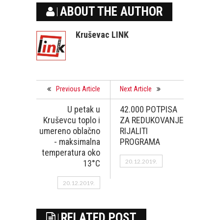
ABOUT THE AUTHOR
Kruševac LINK
Previous Article
Next Article
U petak u
42.000 POTPISA
Kruševcu toplo i
ZA REDUKOVANJE
umereno oblačno
RIJALITI
- maksimalna
PROGRAMA
temperatura oko
20.12.2019.
13°C
20.12.2019.
RELATED POST