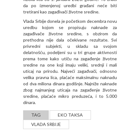
da po izmenjenoj uredbi građani neće biti
tretirani kao zagađivači životne sredine.
Vlada Srbije donela je početkom decembra novu
uredbu kojom se propisuju naknade za
zagađivače životne sredine, s obzirom da
prethodna nije dala očekivane rezultate. Svi
privredni subjekti, u skladu sa svojom
delatnošću, podeljeni su u tri grupe aktivnosti
prema tome kako utiču na zagađenje životne
sredine na one koji imaju veliki, srednji i mali
uticaj na prirodu. Najveći zagađvači, odnosno
velika pravna lica, plaćaće maksimalnu naknadu
od dva miliona dinara godišnje. Najniže naknade
zbog najmanjeg uticaja na zagađenje životne
sredine, plaćaće mikro preduzeća, i to 5.000
dinara.
TAG
EKO TAKSA
VLADA SRBIJE