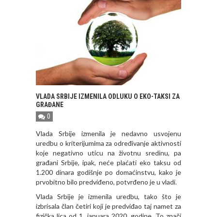
VLADA SRBIJE IZMENILA ODLUKU O EKO-TAKSI ZA
GRAĐANE
0
Vlada Srbije izmenila je nedavno usvojenu
uredbu o kriterijumima za određivanje aktivnosti
koje negativno uticu na životnu sredinu, pa
građani Srbije, ipak, neće plaćati eko taksu od
1.200 dinara godišnje po domaćinstvu, kako je
prvobitno bilo predviđeno, potvrđeno je u vladi.
Vlada Srbije je izmenila uredbu, tako što je
izbrisala član četiri koji je predviđao taj namet za
fizička lica od 1. januara 2020. godine. To znači