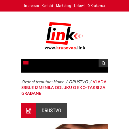
Impresum
Kontakt
Marketing
Linkovi
O Kruševcu
Ovde si trenutno:
Home
/
DRUŠTVO
/
VLADA
SRBIJE IZMENILA ODLUKU O EKO-TAKSI ZA
GRAĐANE
DRUŠTVO