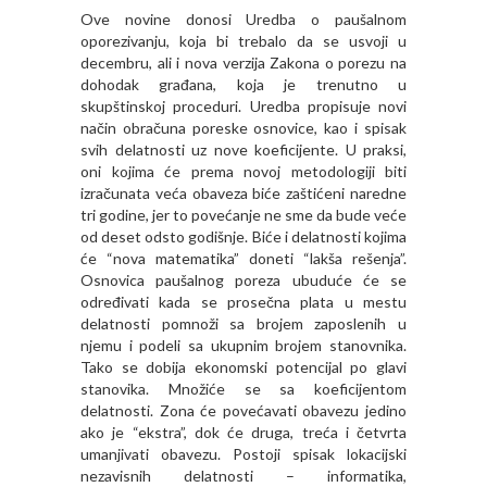
Ove novine donosi Uredba o paušalnom
oporezivanju, koja bi trebalo da se usvoji u
decembru, ali i nova verzija Zakona o porezu na
dohodak građana, koja je trenutno u
skupštinskoj proceduri. Uredba propisuje novi
način obračuna poreske osnovice, kao i spisak
svih delatnosti uz nove koeficijente. U praksi,
oni kojima će prema novoj metodologiji biti
izračunata veća obaveza biće zaštićeni naredne
tri godine, jer to povećanje ne sme da bude veće
od deset odsto godišnje. Biće i delatnosti kojima
će “nova matematika” doneti “lakša rešenja”.
Osnovica paušalnog poreza ubuduće će se
određivati kada se prosečna plata u mestu
delatnosti pomnoži sa brojem zaposlenih u
njemu i podeli sa ukupnim brojem stanovnika.
Tako se dobija ekonomski potencijal po glavi
stanovika. Množiće se sa koeficijentom
delatnosti. Zona će povećavati obavezu jedino
ako je “ekstra”, dok će druga, treća i četvrta
umanjivati obavezu. Postoji spisak lokacijski
nezavisnih delatnosti – informatika,