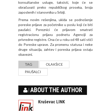
konsultanske usluge, taksisti, koje će se
obračuvati preko republičkog proseka, broja
zaposlenih i stanovnika u Srbiji.
Prema novim rešenjima, ukida se podnošenje
poreske prijave za početnike u poslu koji će biti
paušalci. Poreznici će prijavom smatrati
registracionu prijavu podnetu Agenciji za
privredne registre. Ona će u roku od 48 sati stići
do Poreske uprave. Za promenu statusa i neke
druge situacija, zahtev i poreska prijava ostaju
obavezni.
TAG
OLAKŠICE
PAUŠALCI
ABOUT THE AUTHOR
Kruševac LINK