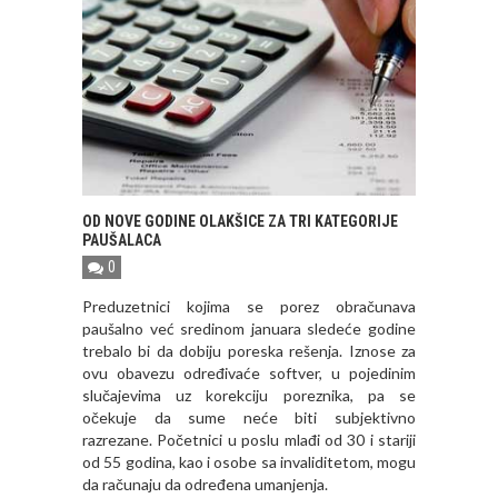
OD NOVE GODINE OLAKŠICE ZA TRI KATEGORIJE
PAUŠALACA
0
Preduzetnici kojima se porez obračunava
paušalno već sredinom januara sledeće godine
trebalo bi da dobiju poreska rešenja. Iznose za
ovu obavezu određivaće softver, u pojedinim
slučajevima uz korekciju poreznika, pa se
očekuje da sume neće biti subjektivno
razrezane. Početnici u poslu mlađi od 30 i stariji
od 55 godina, kao i osobe sa invaliditetom, mogu
da računaju da određena umanjenja.