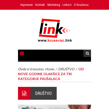
Impresum
Kontakt
Marketing
Linkovi
O Kruševcu
Ovde si trenutno:
Home
/
DRUŠTVO
/
OD
NOVE GODINE OLAKŠICE ZA TRI
KATEGORIJE PAUŠALACA
DRUŠTVO