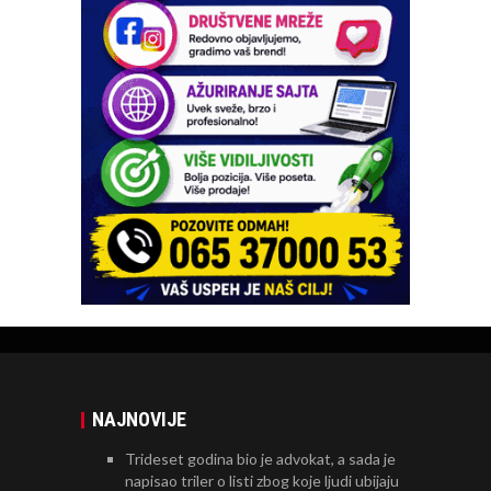
NAJNOVIJE
Trideset godina bio je advokat, a sada je
napisao triler o listi zbog koje ljudi ubijaju