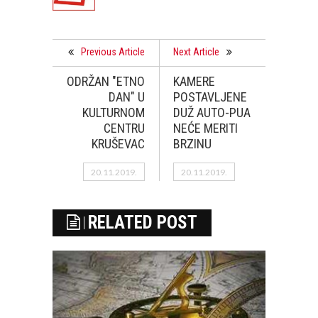
Previous Article
Next Article
ODRŽAN "ETNO
KAMERE
DAN" U
POSTAVLJENE
KULTURNOM
DUŽ AUTO-PUA
CENTRU
NEĆE MERITI
KRUŠEVAC
BRZINU
20.11.2019.
20.11.2019.
RELATED POST