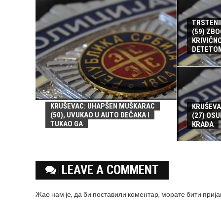
TRSTENI
(59) ZBO
KRIVIČN
DETETO
KRUŠEVAC: UHAPŠEN MUŠKARAC
KRUŠEVA
(50), UVUKAO U AUTO DEČAKA I
(27) OSU
TUKAO GA
KRAĐA
LEAVE A COMMENT
Жао нам је, да би поставили коментар, морате
бити приј