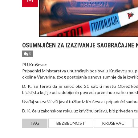
OSUMNJIČEN ZA IZAZIVANJE SAOBRAĆAJNE 
0
PU Kruševac
Pripadnici Ministarstva unutrašnjih poslova u Kruševcu su, po 
okoline Varvarina, zbog postojanja osnova sumnje da je izvrši
D. K. se tereti da je sinoć oko 21 sat, u mestu Obrež kod 
biciklistu koji je od zadobijenih povreda preminuo na licu mes
Uviđaj su izvršili viši javni tužilac iz Kruševca i pripadnici saobr
D. K. će u zakonskom roku, uz krivičnu prijavu, biti priveden t
TAG
BEZBEDNOST
KRUŠEVAC