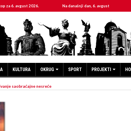
vgust 2026.
Na današnji dan, 6. avgust
Sveta mu
KA
KULTURA
OKRUG
SPORT
PROJEKTI
HO
ivanje saobraćajne nesreće