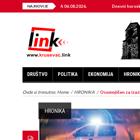
TRIČNE ENERGIJE ZA 06.08.2026.
NAJNOVIJE
Dnevni horoskop za 6. a
DRUŠTVO
POLITIKA
EKONOMIJA
HRONI
Ovde si trenutno:
Home
/
HRONIKA
/
Osumnjičen za izaz
HRONIKA