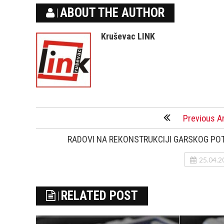
ABOUT THE AUTHOR
Kruševac LINK
Previous Ar
RADOVI NA REКONSTRUКCIJI GARSКOG PO
25.04.2
RELATED POST