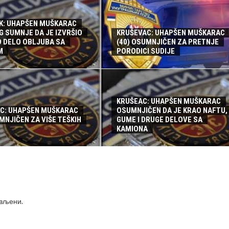
K: UHAPŠEN MUŠKARAC
G SUMNJE DA JE IZVRŠIO
KRUŠEVAC: UHAPŠEN MUŠKARAC
O DELO OBLJUBA SA
(40) OSUMNJIČEN ZA PRETNJE
M
PORODICI SUDIJE
KRUŠEAC: UHAPŠEN MUŠKARAC
C: UHAPŠEN MUŠKARAC
OSUMNJIČEN DA JE KRAO NAFTU,
MNJIČEN ZA VIŠE TEŠKIH
GUME I DRUGE DELOVE SA
KAMIONA
ављени
.