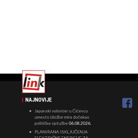
NAJNOVIJE
Japanski volonter u Ćićevcu
umesto izložbe mira dočekao
političke optužbe
06.08.2026.
PLANIRANA ISKLJUČENJA
ELEKTRIČNE ENERGIJE ZA