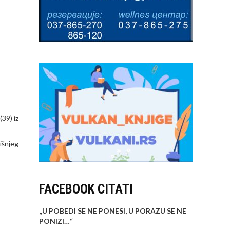
39) iz
išnjeg
FACEBOOK CITATI
„U POBEDI SE NE PONESI, U PORAZU SE NE
PONIZI…
“