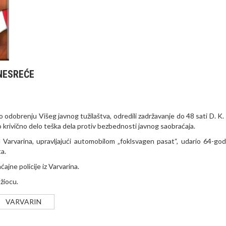
NESREĆE
odobrenju Višeg javnog tužilaštva, odredili zadržavanje do 48 sati D. K. (
o krivično delo teška dela protiv bezbednosti javnog saobraćaja.
Varvarina, upravljajući automobilom „foklsvagen pasat“, udario 64-god
ta.
aćajne policije iz Varvarina.
užiocu.
VARVARIN