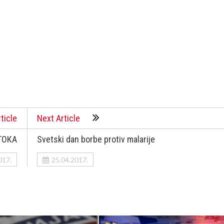
ticle
Next Article
TOКA
Svetski dan borbe protiv malarije
017.
25.04.2017.