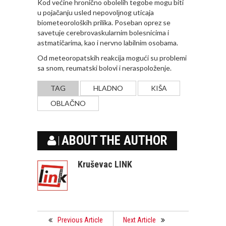
Kod većine hronično obolelih tegobe mogu biti
u pojačanju usled nepovolјnog uticaja
biometeoroloških prilika. Poseban oprez se
savetuje cerebrovaskularnim bolesnicima i
astmatičarima, kao i nervno labilnim osobama.
Od meteoropatskih reakcija mogući su problemi
sa snom, reumatski bolovi i neraspoloženje.
TAG
HLADNO
KIŠA
OBLAČNO
ABOUT THE AUTHOR
Kruševac LINK
Previous Article
Next Article