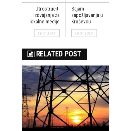
Utrostručiti
Sajam
izdvajanja za
zapošljavanja u
lokalne medije
Kruševcu
19.04.2017.
20.04.2017.
RELATED POST