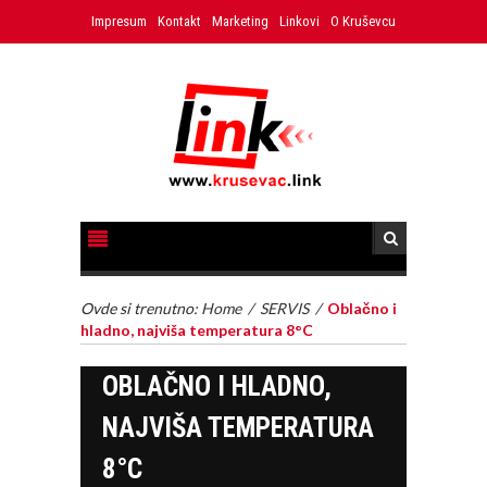
Impresum
Kontakt
Marketing
Linkovi
O Kruševcu
Ovde si trenutno:
Home
/
SERVIS
/
Oblačno i
hladno, najviša temperatura 8°C
OBLAČNO I HLADNO,
NAJVIŠA TEMPERATURA
8°C