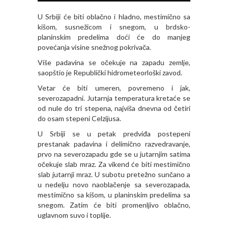
U Srbiji će biti oblačno i hladno, mestimično sa
kišom, susnežicom i snegom, u brdsko-
planinskim predelima doći će do manjeg
povećanja visine snežnog pokrivača.
Više padavina se očekuje na zapadu zemlje,
saopštio je Republički hidrometeorloški zavod.
Vetar će biti umeren, povremeno i jak,
severozapadni. Jutarnja temperatura kretaće se
od nule do tri stepena, najviša dnevna od četiri
do osam stepeni Celzijusa.
U Srbiji se u petak predviđa postepeni
prestanak padavina i delimično razvedravanje,
prvo na severozapadu gde se u jutarnjim satima
očekuje slab mraz. Za vikend će biti mestimično
slab jutarnji mraz. U subotu pretežno sunčano a
u nedelju novo naoblačenje sa severozapada,
mestimično sa kišom, u planinskim predelima sa
snegom. Zatim će biti promenljivo oblačno,
uglavnom suvo i toplije.