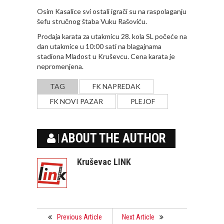
Osim Kasalice svi ostali igrači su na raspolaganju
šefu stručnog štaba Vuku Rašoviću.
Prodaja karata za utakmicu 28. kola SL počeće na
dan utakmice u 10:00 sati na blagajnama
stadiona Mladost u Kruševcu. Cena karata je
nepromenjena.
TAG
FK NAPREDAK
FK NOVI PAZAR
PLEJOF
ABOUT THE AUTHOR
Kruševac LINK
Previous Article
Next Article