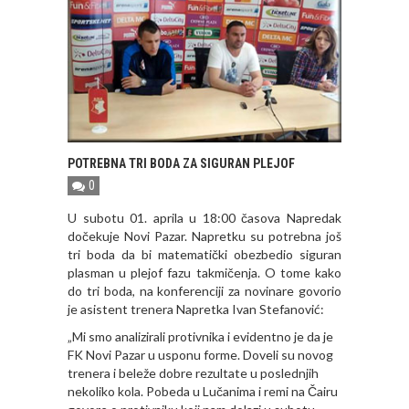
POTREBNA TRI BODA ZA SIGURAN PLEJOF
0
U subotu 01. aprila u 18:00 časova Napredak
dočekuje Novi Pazar. Napretku su potrebna još
tri boda da bi matematički obezbedio siguran
plasman u plejof fazu takmičenja. O tome kako
do tri boda, na konferenciji za novinare govorio
je asistent trenera Napretka Ivan Stefanović:
„Mi smo analizirali protivnika i evidentno je da je
FK Novi Pazar u usponu forme. Doveli su novog
trenera i beleže dobre rezultate u poslednjih
nekoliko kola. Pobeda u Lučanima i remi na Čairu