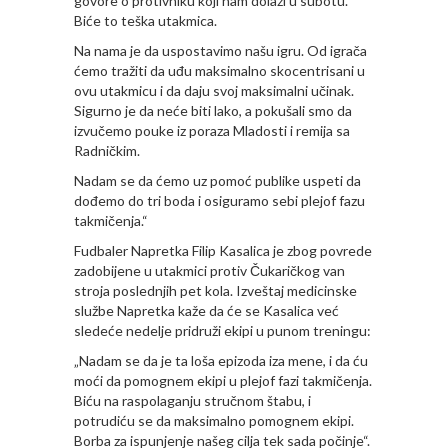
govore o protivniku koji nam dolazi u subotu.
Biće to teška utakmica.
Na nama je da uspostavimo našu igru. Od igrača
ćemo tražiti da uđu maksimalno skocentrisani u
ovu utakmicu i da daju svoj maksimalni učinak.
Sigurno je da neće biti lako, a pokušali smo da
izvučemo pouke iz poraza Mladosti i remija sa
Radničkim.
Nadam se da ćemo uz pomoć publike uspeti da
dođemo do tri boda i osiguramo sebi plejof fazu
takmičenja.“
Fudbaler Napretka Filip Kasalica je zbog povrede
zadobijene u utakmici protiv Čukaričkog van
stroja poslednjih pet kola. Izveštaj medicinske
službe Napretka kaže da će se Kasalica već
sledeće nedelje pridruži ekipi u punom treningu:
„Nadam se da je ta loša epizoda iza mene, i da ću
moći da pomognem ekipi u plejof fazi takmičenja.
Biću na raspolaganju stručnom štabu, i
potrudiću se da maksimalno pomognem ekipi.
Borba za ispunjenje našeg cilja tek sada počinje“.