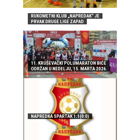
RUKOMETNI KLUB „NAPREDAK“ JE
PRVAK DRUGE LIGE ZAPAD
11. KRUŠEVAČKI POLUMARATON BIĆE
ODRŽAN U NEDELJU, 15. MARTA 2026.
NAPREDKA SPARTAK 1:1(0:0)