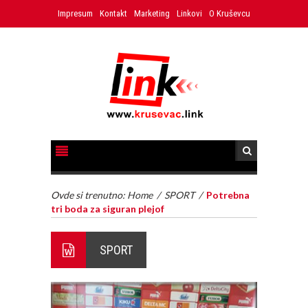
Impresum
Kontakt
Marketing
Linkovi
O Kruševcu
Ovde si trenutno:
Home
/
SPORT
/
Potrebna
tri boda za siguran plejof
SPORT