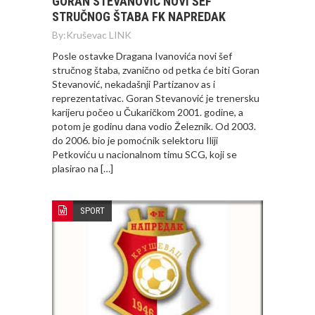
GORAN STEVANOVIĆ NOVI ŠEF
STRUČNOG ŠTABA FK NAPREDAK
By:
Kruševac LINK
Posle ostavke Dragana Ivanovića novi šef
stručnog štaba, zvanično od petka će biti Goran
Stevanović, nekadašnji Partizanov as i
reprezentativac. Goran Stevanović je trenersku
karijeru počeo u Čukaričkom 2001. godine, a
potom je godinu dana vodio Železnik. Od 2003.
do 2006. bio je pomoćnik selektoru Iliji
Petkoviću u nacionalnom timu SCG, koji se
plasirao na […]
SPORT