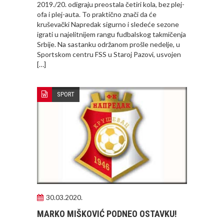
2019./20. odigraju preostala četiri kola, bez plej-
ofa i plej-auta. To praktično znači da će
kruševački Napredak sigurno i sledeće sezone
igrati u najelitnijem rangu fudbalskog takmičenja
Srbije. Na sastanku održanom prošle nedelje, u
Sportskom centru FSS u Staroj Pazovi, usvojen
[…]
SPORT
30.03.2020.
MARKO MIŠKOVIĆ PODNEO OSTAVKU!