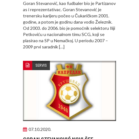
Goran Stevanović, kao fudbaler bio je Partizanov
as i reprezentativac. Goran Stevanović je
trenersku karijeru počeo u Čukaričkom 2001.
godine, a potom je godinu dana vodio Železnik.
Od 2003. do 2006. bio je pomoćnik selektoru Iliji
Petkoviću u nacionalnom timu SCG, koji se
plasirao na SP u Nemačkoj. U periodu 2007 –
2009 prvi saradnik […]
SERVIS
07.10.2020.