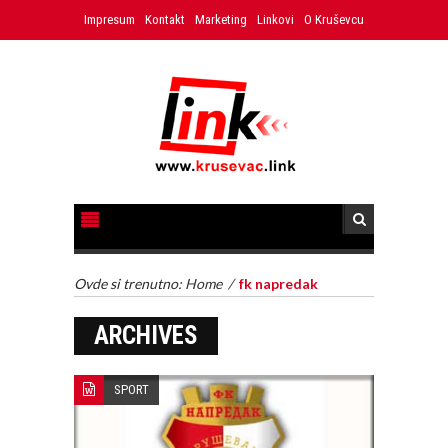
Impresum
Kontakt
Marketing
Linkovi
O Kruševcu
Ovde si trenutno:
Home
/
fk napredak
ARCHIVES
SPORT