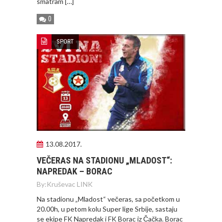
smatram […]
0
SPORT
13.08.2017.
VEČERAS NA STADIONU „MLADOST“:
NAPREDAK – BORAC
By:
Kruševac LINK
Na stadionu „Mladost“ večeras, sa početkom u
20.00h, u petom kolu Super lige Srbije, sastaju
se ekipe FK Napredak i FK Borac iz Čačka. Borac