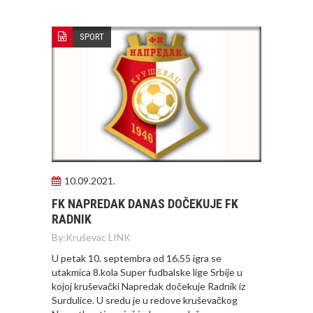
SPORT
10.09.2021.
FK NAPREDAK DANAS DOČEKUJE FK
RADNIK
By:
Kruševac LINK
U petak 10. septembra od 16.55 igra se
utakmica 8.kola Super fudbalske lige Srbije u
kojoj kruševački Napredak dočekuje Radnik iz
Surdulice. U sredu je u redove kruševačkog