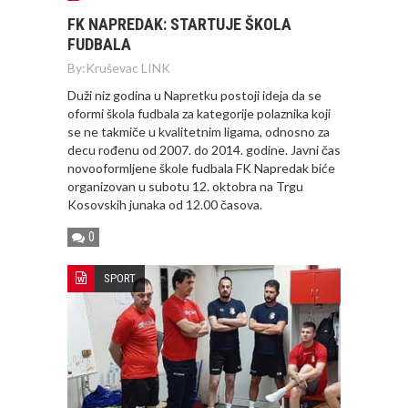
FK NAPREDAK: STARTUJE ŠKOLA
FUDBALA
By:
Kruševac LINK
Duži niz godina u Napretku postoji ideja da se
oformi škola fudbala za kategorije polaznika koji
se ne takmiče u kvalitetnim ligama, odnosno za
decu rođenu od 2007. do 2014. godine. Javni čas
novooformljene škole fudbala FK Napredak biće
organizovan u subotu 12. oktobra na Trgu
Kosovskih junaka od 12.00 časova.
0
SPORT