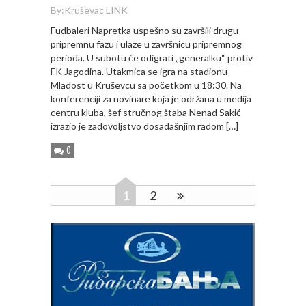
By:
Kruševac LINK
Fudbaleri Napretka uspešno su završili drugu
pripremnu fazu i ulaze u završnicu pripremnog
perioda. U subotu će odigrati „generalku“ protiv
FK Jagodina. Utakmica se igra na stadionu
Mladost u Kruševcu sa početkom u 18:30. Na
konferenciji za novinare koja je održana u medija
centru kluba, šef stručnog štaba Nenad Sakić
izrazio je zadovoljstvo dosadašnjim radom […]
0
1
2