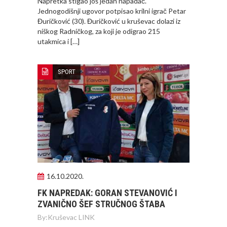
Napretka stigao još jedan napadač.
Jednogodišnji ugovor potpisao krilni igrač Petar
Đuričković (30). Đuričković u kruševac dolazi iz
niškog Radničkog, za koji je odigrao 215
utakmica i […]
SPORT
16.10.2020.
FK NAPREDAK: GORAN STEVANOVIĆ I
ZVANIČNO ŠEF STRUČNOG ŠTABA
By:
Kruševac LINK