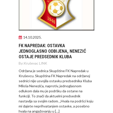
14.10.2025.
FK NAPREDAK: OSTAVKA
JEDNOGLASNO ODBIJENA, NENEZIĆ
OSTAJE PREDSEDNIK KLUBA
By:
Kruševac LINK
Održana je sednica Skupštine FK Napredak u
Kruševcu. Skupština FK Napredak na održanoj
sednici nije usvojila ostavku predsednika Kluba
Miloša Nenezića, naprotiv, jednoglasnom
odlukom dala mu je podršku da ostane na
funkciji. To znači da aktuelni predsednik
nastavlja sa svojim radom. „Hvala na podršci koju
mi dajete neprihvatanjem ostavke, a posebno
hvala na angažovanju u […]