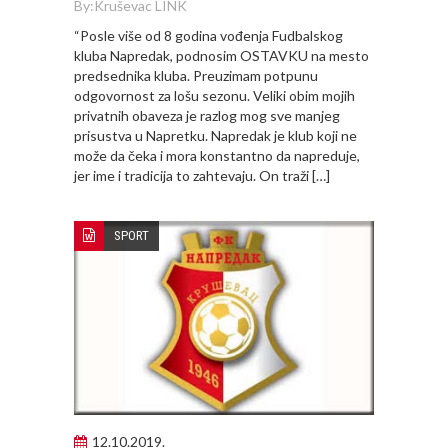
By:
Kruševac LINK
“Posle više od 8 godina vođenja Fudbalskog
kluba Napredak, podnosim OSTAVKU na mesto
predsednika kluba. Preuzimam potpunu
odgovornost za lošu sezonu. Veliki obim mojih
privatnih obaveza je razlog mog sve manjeg
prisustva u Napretku. Napredak je klub koji ne
može da čeka i mora konstantno da napreduje,
jer ime i tradicija to zahtevaju. On traži […]
SPORT
12.10.2019.