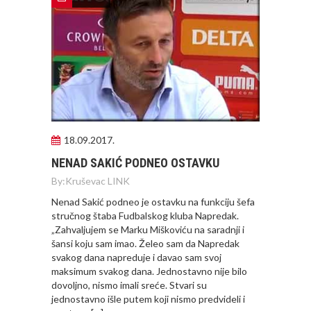
18.09.2017.
NENAD SAKIĆ PODNEO OSTAVKU
By:
Kruševac LINK
Nenad Sakić podneo je ostavku na funkciju šefa
stručnog štaba Fudbalskog kluba Napredak.
„Zahvaljujem se Marku Miškoviću na saradnji i
šansi koju sam imao. Želeo sam da Napredak
svakog dana napreduje i davao sam svoj
maksimum svakog dana. Jednostavno nije bilo
dovoljno, nismo imali sreće. Stvari su
jednostavno išle putem koji nismo predvideli i