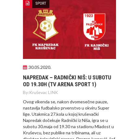
SPORT
30.05.2020.
NAPREDAK – RADNIČKI NIŠ: U SUBOTU
OD 19.30H (TV ARENA SPORT 1)
By:
Kruševac LINK
Ovog vikenda se, nakon dvomesečne pauze,
nastavlja fudbalsko prvenstvo u okviru Super
lige. Utakmica 27.kola u kojoj kruševački
Napredak dočekuje Radnički iz Niša, igra se u
subotu 30.maja od 19.30 na stadionu Mladost u
Kruševcu, bez publike na tribinama, ali uz
direktan televizijski prenos. Dragan Ivanović, šef