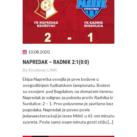
10.08.2020.
NAPREDAK – RADNIK 2:1(0:0)
By:
Kruševac LINK
Ekipa Napretka osvojila je prve bodove u
ovogodišnjem fudbalskom šampionatu. Bodovi
su osvojeni pod Bagdalom, na domaćem terenu.
Napredak je odigrao za pobedu protiv Radnika iz
Surdulice: 2 – 1. Prvo poluvreme je završeno bez
pogodaka. Napredak je poveo posle
jedanaesterca koji je izveo Mrkić u 61-om minutu
susreta. Posle samo osam minuta gosti stižu […]