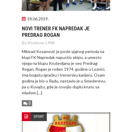
18.06.2019.
NOVI TRENER FK NAPREDAK JE
PREDRAG ROGAN
By:
Kruševac LINK
Milorad Kosanović je posle sjajnog perioda na
klupi FK Napredak napustio ekipu, a umesto
njega na klupu Kruševljana je seo Predrag
Rogan. Rogan je rođen 1974. godine u Loznici.
Ima bogatu igračku i trenersku karijeru. Osam
godina je bio u Radu, nastavio je u Smederevu,
pa u Kuvajtu, gde je osvojio duplu krunu sa
mladom […]
0
SPORT