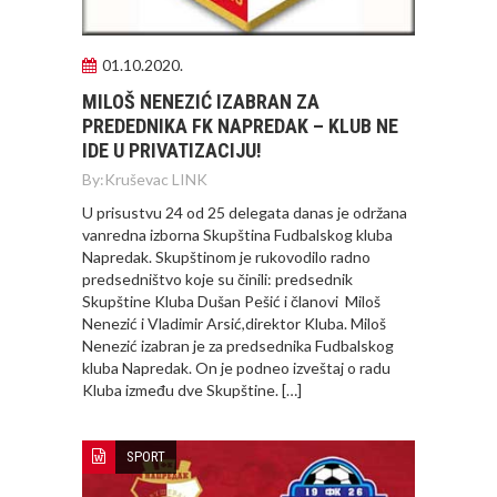
01.10.2020.
MILOŠ NENEZIĆ IZABRAN ZA
PREDEDNIKA FK NAPREDAK – KLUB NE
IDE U PRIVATIZACIJU!
By:
Kruševac LINK
U prisustvu 24 od 25 delegata danas je održana
vanredna izborna Skupština Fudbalskog kluba
Napredak. Skupštinom je rukovodilo radno
predsedništvo koje su činili: predsednik
Skupštine Kluba Dušan Pešić i članovi Miloš
Nenezić i Vladimir Arsić,direktor Kluba. Miloš
Nenezić izabran je za predsednika Fudbalskog
kluba Napredak. On je podneo izveštaj o radu
Kluba između dve Skupštine. […]
SPORT