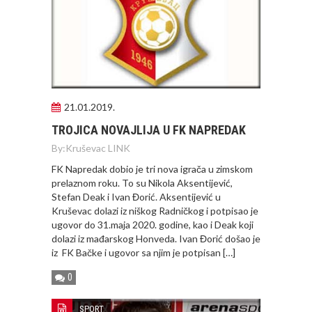
21.01.2019.
TROJICA NOVAJLIJA U FK NAPREDAK
By:
Kruševac LINK
FK Napredak dobio je tri nova igrača u zimskom
prelaznom roku. To su Nikola Aksentijević,
Stefan Deak i Ivan Đorić. Aksentijević u
Kruševac dolazi iz niškog Radničkog i potpisao je
ugovor do 31.maja 2020. godine, kao i Deak koji
dolazi iz mađarskog Honveda. Ivan Đorić došao je
iz FK Bačke i ugovor sa njim je potpisan […]
0
SPORT