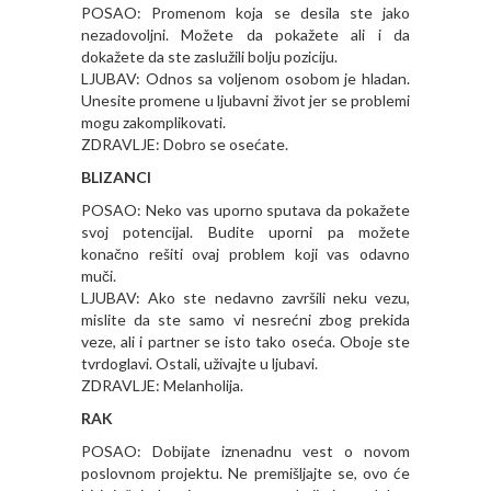
POSAO: Promenom koja se desila ste jako
nezadovoljni. Možete da pokažete ali i da
dokažete da ste zaslužili bolju poziciju.
LJUBAV: Odnos sa voljenom osobom je hladan.
Unesite promene u ljubavni život jer se problemi
mogu zakomplikovati.
ZDRAVLJE: Dobro se osećate.
BLIZANCI
POSAO: Neko vas uporno sputava da pokažete
svoj potencijal. Budite uporni pa možete
konačno rešiti ovaj problem koji vas odavno
muči.
LJUBAV: Ako ste nedavno završili neku vezu,
mislite da ste samo vi nesrećni zbog prekida
veze, ali i partner se isto tako oseća. Oboje ste
tvrdoglavi. Ostali, uživajte u ljubavi.
ZDRAVLJE: Melanholija.
RAK
POSAO: Dobijate iznenadnu vest o novom
poslovnom projektu. Ne premišljajte se, ovo će