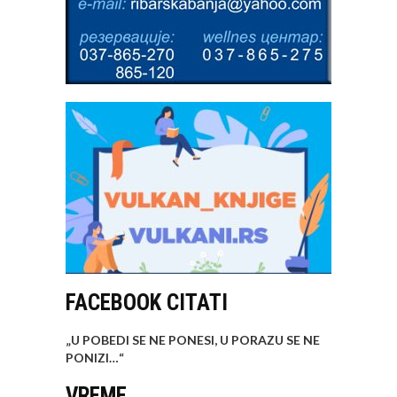
FACEBOOK CITATI
„U POBEDI SE NE PONESI, U PORAZU SE NE
PONIZI…
“
VREME