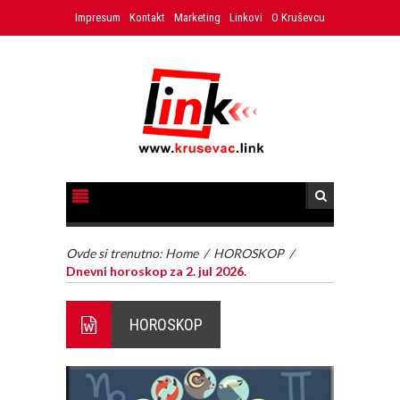
Impresum
Kontakt
Marketing
Linkovi
O Kruševcu
Ovde si trenutno:
Home
/
HOROSKOP
/
Dnevni horoskop za 2. jul 2026.
HOROSKOP