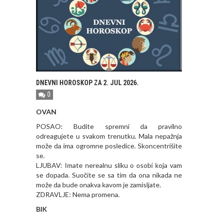
DNEVNI HOROSKOP ZA 2. JUL 2026.
0
OVAN
POSAO: Budite spremni da pravilno
odreagujete u svakom trenutku. Mala nepažnja
može da ima ogromne posledice. Skoncentrišite
se.
LJUBAV: Imate nerealnu sliku o osobi koja vam
se dopada. Suočite se sa tim da ona nikada ne
može da bude onakva kavom je zamisljate.
ZDRAVLJE: Nema promena.
BIK