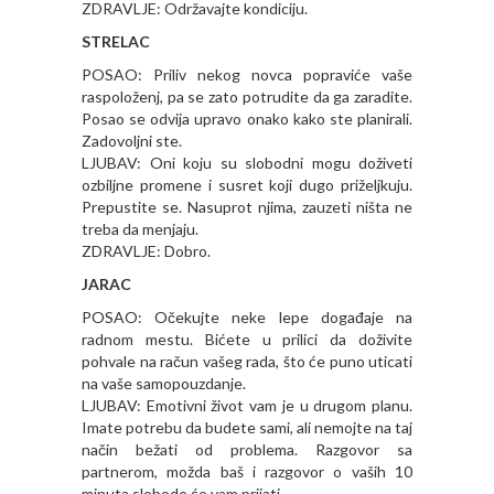
ZDRAVLJE: Održavajte kondiciju.
STRELAC
POSAO: Priliv nekog novca popraviće vaše
raspoloženj, pa se zato potrudite da ga zaradite.
Posao se odvija upravo onako kako ste planirali.
Zadovoljni ste.
LJUBAV: Oni koju su slobodni mogu doživeti
ozbiljne promene i susret koji dugo priželjkuju.
Prepustite se. Nasuprot njima, zauzeti ništa ne
treba da menjaju.
ZDRAVLJE: Dobro.
JARAC
POSAO: Očekujte neke lepe događaje na
radnom mestu. Bićete u prilici da doživite
pohvale na račun vašeg rada, što će puno uticati
na vaše samopouzdanje.
LJUBAV: Emotivni život vam je u drugom planu.
Imate potrebu da budete sami, ali nemojte na taj
način bežati od problema. Razgovor sa
partnerom, možda baš i razgovor o vaših 10
minuta slobode će vam prijati.