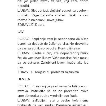
biti još jedan izazov za vas, koji ćete dobro
odraditi.
LJUBAV: Slobodnjaci, slučajni susret sa osobom
u znaku Vage ostaviće snažan utisak na vas.
Možda je na pomolu nova ljubav.
ZDRAVLJE: Dobro.
LAV
POSAO: Strpljenje vam je neophodno da biste
uspeli da dođete do željenog cilja. Ne dozvolite
da vas saradnik isprovocira. Kontrolišite se.
LJUBAV: Osoba u čijoj ste neposrednoj blizini
želi da vam izjavi ljubav. Vaše potajne želje mogu
da se ostvare. Zaljubljeni lavovi imaće jako lep
dan.
ZDRAVLJE: Mogući su problemi sa zubima.
DEVICA
POSAO: Posao koji je pred vama će biti prepun
izazova. Potrudite se da ne precenite svoje
sposobnosti, a budite vredniji nego ikada.
LJUBAV: Zaljubljeni ste u osobu koja nema
hrabrosti da vam pridje. Preuzmite inicijativu i