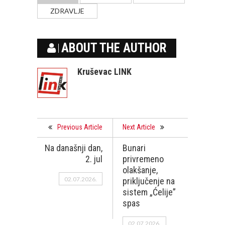
ZDRAVLJE
ABOUT THE AUTHOR
Kruševac LINK
Previous Article
Next Article
Na današnji dan,
Bunari
2. jul
privremeno
olakšanje,
02.07.2026.
priključenje na
sistem „Ćelije”
spas
02.07.2026.