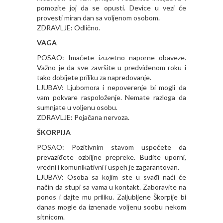
pomozite joj da se opusti. Device u vezi će
provesti miran dan sa voljenom osobom.
ZDRAVLJE: Odlično.
VAGA
POSAO: Imaćete izuzetno naporne obaveze.
Važno je da sve završite u predviđenom roku i
tako dobijete priliku za napredovanje.
LJUBAV: Ljubomora i nepoverenje bi mogli da
vam pokvare raspoloženje. Nemate razloga da
sumnjate u voljenu osobu.
ZDRAVLJE: Pojačana nervoza.
ŠKORPIJA
POSAO: Pozitivnim stavom uspećete da
prevaziđete ozbiljne prepreke. Budite uporni,
vredni i komunikativni i uspeh je zagarantovan.
LJUBAV: Osoba sa kojim ste u svađi naći će
način da stupi sa vama u kontakt. Zaboravite na
ponos i dajte mu priliku. Zaljubljene Škorpije bi
danas mogle da iznenade voljenu soobu nekom
sitnicom.