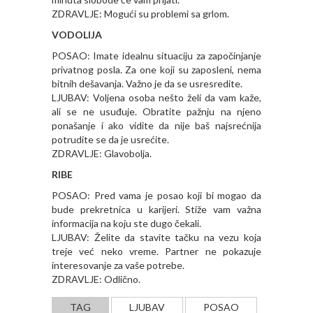
ZDRAVLJE: Mogući su problemi sa grlom.
VODOLIJA
POSAO: Imate idealnu situaciju za započinjanje
privatnog posla. Za one koji su zaposleni, nema
bitnih dešavanja. Važno je da se usresredite.
LJUBAV: Voljena osoba nešto želi da vam kaže,
ali se ne usuđuje. Obratite pažnju na njeno
ponašanje i ako vidite da nije baš najsrećnija
potrudite se da je usrećite.
ZDRAVLJE: Glavobolja.
RIBE
POSAO: Pred vama je posao koji bi mogao da
bude prekretnica u karijeri. Stiže vam važna
informacija na koju ste dugo čekali.
LJUBAV: Želite da stavite tačku na vezu koja
treje već neko vreme. Partner ne pokazuje
interesovanje za vaše potrebe.
ZDRAVLJE: Odlično.
TAG
LJUBAV
POSAO