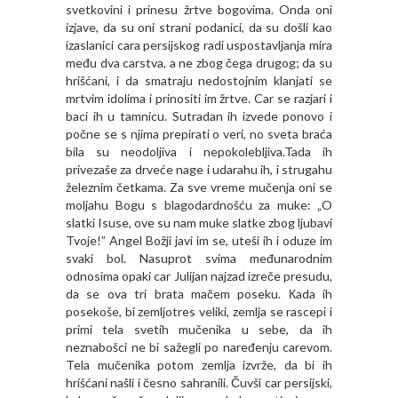
svetkovini i prinesu žrtve bogovima. Onda oni
izjave, da su oni strani podanici, da su došli kao
izaslanici cara persijskog radi uspostavljanja mira
među dva carstva, a ne zbog čega drugog; da su
hrišćani, i da smatraju nedostojnim klanjati se
mrtvim idolima i prinositi im žrtve. Car se razjari i
baci ih u tamnicu. Sutradan ih izvede ponovo i
počne se s njima prepirati o veri, no sveta braća
bila su neodoljiva i nepokolebljiva.Tada ih
privezaše za drveće nage i udarahu ih, i strugahu
železnim četkama. Za sve vreme mučenja oni se
moljahu Bogu s blagodardnošću za muke: „O
slatki Isuse, ove su nam muke slatke zbog ljubavi
Tvoje!” Angel Božji javi im se, uteši ih i oduze im
svaki bol. Nasuprot svima međunarodnim
odnosima opaki car Julijan najzad izreče presudu,
da se ova tri brata mačem poseku. Кada ih
posekoše, bi zemljotres veliki, zemlja se rascepi i
primi tela svetih mučenika u sebe, da ih
neznabošci ne bi sažegli po naređenju carevom.
Tela mučenika potom zemlja izvrže, da bi ih
hrišćani našli i česno sahranili. Čuvši car persijski,