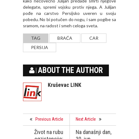
kako nečovečno Julijan predade smrti njegove
delegate, spremi vojsku protiv njega. A Julijan
pođe na carstvo Persijsko uveren u svoju
pobedu. No bi potučen do nogu, i sam pogibe sa
sramom, na radost i smeh celoga sveta.
TAG
BRAĆA
CAR
PERSIJA
ABOUT THE AUTHOR
Kruševac LINK
Previous Article
Next Article
Život na rubu
Na današnji dan,
egzistencije:
30. jun