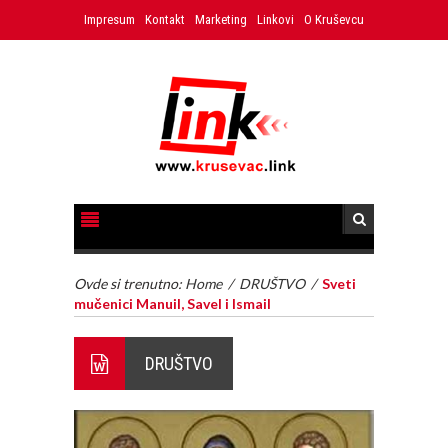
Impresum
Kontakt
Marketing
Linkovi
O Kruševcu
Ovde si trenutno:
Home
/
DRUŠTVO
/
Sveti
mučenici Manuil, Savel i Ismail
DRUŠTVO