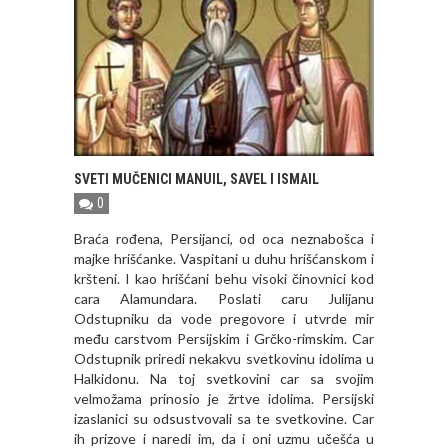
SVETI MUČENICI MANUIL, SAVEL I ISMAIL
0
Braća rođena, Persijanci, od oca neznabošca i
majke hrišćanke. Vaspitani u duhu hrišćanskom i
kršteni. I kao hrišćani behu visoki činovnici kod
cara Alamundara. Poslati caru Julijanu
Odstupniku da vode pregovore i utvrde mir
među carstvom Persijskim i Grčko-rimskim. Car
Odstupnik priredi nekakvu svetkovinu idolima u
Halkidonu. Na toj svetkovini car sa svojim
velmožama prinosio je žrtve idolima. Persijski
izaslanici su odsustvovali sa te svetkovine. Car
ih prizove i naredi im, da i oni uzmu učešća u