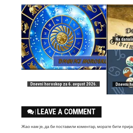
Na današn
Dnevni horoskop za 6. avgust 2026.
Dnevni h
LEAVE A COMMENT
Жао нам је, да би поставили коментар, морате
бити приј