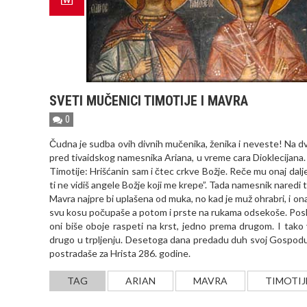
SVETI MUČENICI TIMOTIJE I MAVRA
0
Čudna je sudba ovih divnih mučenika, ženika i neveste! Na 
pred tivaidskog namesnika Ariana, u vreme cara Dioklecijana
Timotije: Hrišćanin sam i čtec crkve Božje. Reče mu onaj dalj
ti ne vidiš angele Božje koji me krepe”. Tada namesnik naredi
Mavra najpre bi uplašena od muka, no kad je muž ohrabri, i on
svu kosu počupaše a potom i prste na rukama odsekoše. Posle 
oni biše oboje raspeti na krst, jedno prema drugom. I tako 
drugo u trpljenju. Desetoga dana predadu duh svoj Gospodu,
postradaše za Hrista 286. godine.
TAG
ARIAN
MAVRA
TIMOTIJ