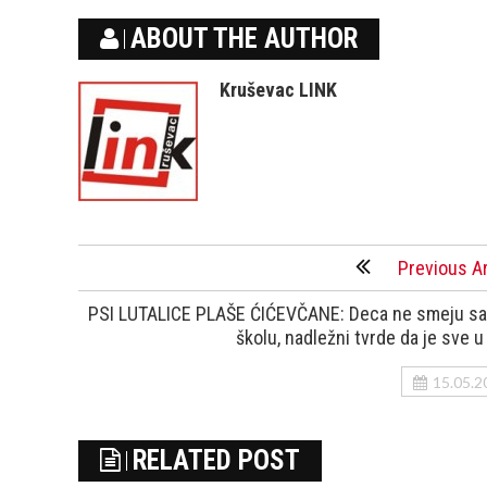
ABOUT THE AUTHOR
Kruševac LINK
Previous Ar
PSI LUTALICE PLAŠE ĆIĆEVČANE: Deca ne smeju s
školu, nadležni tvrde da je sve u
15.05.2
RELATED POST