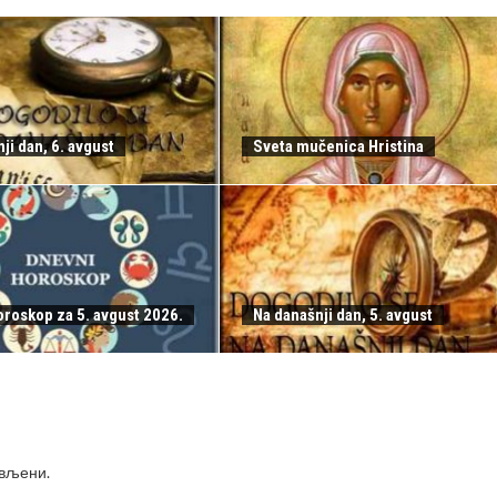
ji dan, 6. avgust
Sveta mučenica Hristina
oroskop za 5. avgust 2026.
Na današnji dan, 5. avgust
ављени
.