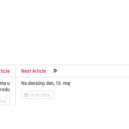
ticle
Next Article
ama u
Na današnji dan, 16. maj
 redu
16.05.2026.
026.