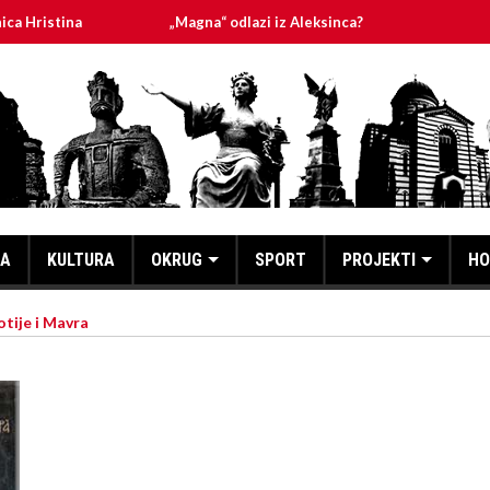
na
„Magna“ odlazi iz Aleksinca?
PLANIRANA ISK
KA
KULTURA
OKRUG
SPORT
PROJEKTI
HO
otije i Mavra