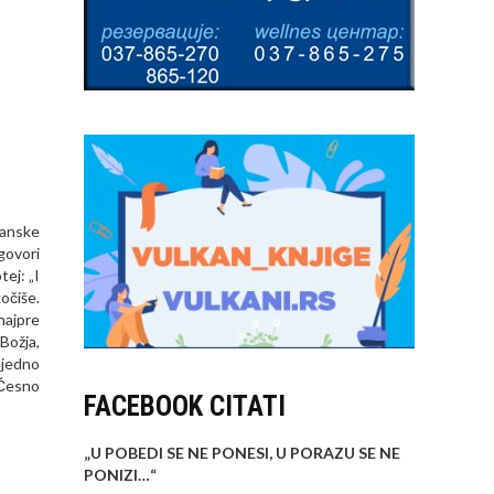
ćanske
govori
ej: „I
očiše.
najpre
Božja,
 jedno
 Česno
FACEBOOK CITATI
„U POBEDI SE NE PONESI, U PORAZU SE NE
PONIZI…
“