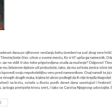
dvadeset dana po njihovom venčanju behu izvedeni na sud zbog vere hriš
. Timotej beše čtec crkve u svome mestu. Кo si ti? upita ga namesnik. Od
e: zar ne vidiš ti oko tebe prigotovljena oruđa za mučenje? Odgovori Timot
 te mu železnom šipkom uši probodoše, tako, da mu od bola zenice očne isk
a ispovedi svoju nepokolebljivu veru pred namesnikom. Ovaj naredi te joj 
mnogih drugih muka, kojima bi ubrzo podlegli da ih nije krepila blagodat 
viseći na krstu, ostaše u životu punih devet dana savetujući i hrabreći
 za koga pretrpeše krsnu smrt, i tako se Carstva Njegovog udostojiše.
E