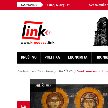
Na današnji dan, 6. avgust
NAJNOVIJE
Sveta mučenica Hristi
DRUŠTVO
POLITIKA
EKONOMIJA
HRONI
Ovde si trenutno:
Home
/
DRUŠTVO
/
Sveti mučenici Tim
DRUŠTVO