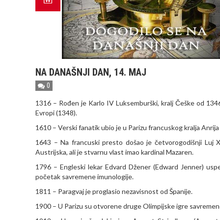
NA DANAŠNJI DAN, 14. MAJ
0
1316 – Rođen je Karlo IV Luksemburški, kralj Češke od 1346
Evropi (1348).
1610 – Verski fanatik ubio je u Parizu francuskog kralja Anrij
1643 – Na francuski presto došao je četvorogodišnji Luj X
Austrijska, ali je stvarnu vlast imao kardinal Mazaren.
1796 – Engleski lekar Edvard Džener (Edward Jenner) uspeš
početak savremene imunologije.
1811 – Paragvaj je proglasio nezavisnost od Španije.
1900 – U Parizu su otvorene druge Olimpijske igre savremeno