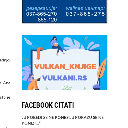
ednjoj
ka Ana
što je
FACEBOOK CITATI
„U POBEDI SE NE PONESI, U PORAZU SE NE
PONIZI…
“