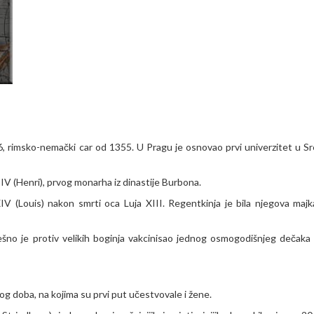
, rimsko-nemački car od 1355. U Pragu je osnovao prvi univerzitet u Sr
a IV (Henri), prvog monarha iz dinastije Burbona.
IV (Louis) nakon smrti oca Luja XIII. Regentkinja je bila njegova maj
no je protiv velikih boginja vakcinisao jednog osmogodišnjeg dečaka 
g doba, na kojima su prvi put učestvovale i žene.