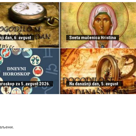
ji dan, 6. avgust
Sveta mučenica Hristina
oroskop za 5. avgust 2026.
Na današnji dan, 5. avgust
ављени
.