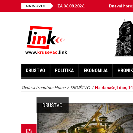
KTRIČNE ENERGIJE ZA 06.08.2026.
NAJNOVIJE
Dnevni horoskop za 6. 
DRUŠTVO
POLITIKA
EKONOMIJA
HRONI
Ovde si trenutno:
Home
/
DRUŠTVO
/
Na današnji dan, 14
DRUŠTVO