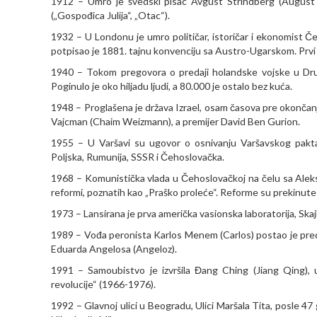
1912 – Umro je švedski pisac Avgust Strindberg (August Str
(„Gospođica Julija“, „Otac“).
1932 – U Londonu je umro političar, istoričar i ekonomist Če
potpisao je 1881. tajnu konvenciju sa Austro-Ugarskom. Prvi je
1940 – Tokom pregovora o predaji holandske vojske u Dru
Poginulo je oko hiljadu ljudi, a 80.000 je ostalo bez kuća.
1948 – Proglašena je država Izrael, osam časova pre okončan
Vajcman (Chaim Weizmann), a premijer David Ben Gurion.
1955 – U Varšavi su ugovor o osnivanju Varšavskog pakta
Poljska, Rumunija, SSSR i Čehoslovačka.
1968 – Komunistička vlada u Čehoslovačkoj na čelu sa Alek
reformi, poznatih kao „Praško proleće“. Reforme su prekinute
1973 – Lansirana je prva američka vasionska laboratorija, Skajl
1989 – Vođa peronista Karlos Menem (Carlos) postao je preds
Eduarda Angelosa (Angeloz).
1991 – Samoubistvo je izvršila Đang Ching (Jiang Qing),
revolucije“ (1966-1976).
1992 – Glavnoj ulici u Beogradu, Ulici Maršala Tita, posle 47