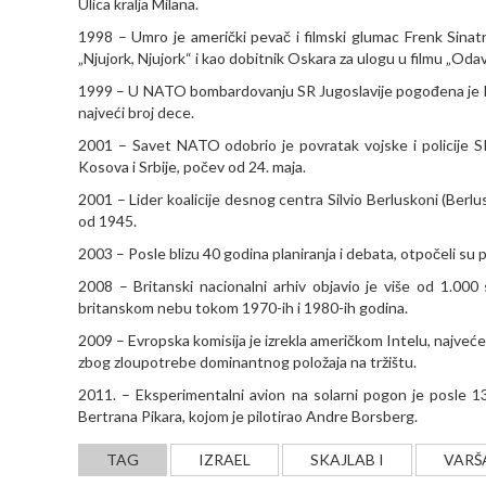
Ulica kralja Milana.
1998 – Umro je američki pevač i filmski glumac Frenk Sinatra
„Njujork, Njujork“ i kao dobitnik Oskara za ulogu u filmu „Oda
1999 – U NATO bombardovanju SR Jugoslavije pogođena je kolo
najveći broj dece.
2001 – Savet NATO odobrio je povratak vojske i policije 
Kosova i Srbije, počev od 24. maja.
2001 – Lider koalicije desnog centra Silvio Berluskoni (Berlusc
od 1945.
2003 – Posle blizu 40 godina planiranja i debata, otpočeli su 
2008 – Britanski nacionalni arhiv objavio je više od 1.00
britanskom nebu tokom 1970-ih i 1980-ih godina.
2009 – Evropska komisija je izrekla američkom Intelu, najve
zbog zloupotrebe dominantnog položaja na tržištu.
2011. – Eksperimentalni avion na solarni pogon je posle 13 s
Bertrana Pikara, kojom je pilotirao Andre Borsberg.
TAG
IZRAEL
SKAJLAB I
VARŠ