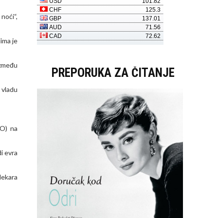
noći“,
ima je
između
PREPORUKA ZA ČITANJE
u vladu
LO) na
i evra
lekara