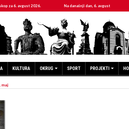
avgust 2026.
Na današnji dan, 6. avgust
Sveta m
KA
KULTURA
OKRUG
SPORT
PROJEKTI
HO
. maj