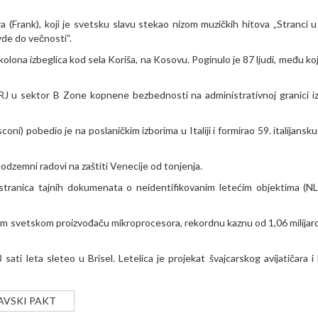
 (Frank), koji je svetsku slavu stekao nizom muzičkih hitova „Stranci u 
vde do večnosti“.
na izbeglica kod sela Koriša, na Kosovu. Poginulo je 87 ljudi, među koj
SRJ u sektor B Zone kopnene bezbednosti na administrativnoj granici 
oni) pobedio je na poslaničkim izborima u Italiji i formirao 59. italijansk
podzemni radovi na zaštiti Venecije od tonjenja.
0 stranica tajnih dokumenata o neidentifikovanim letećim objektima (N
ćem svetskom proizvođaču mikroprocesora, rekordnu kaznu od 1,06 milijard
ati leta sleteo u Brisel. Letelica je projekat švajcarskog avijatičara i 
AVSKI PAKT