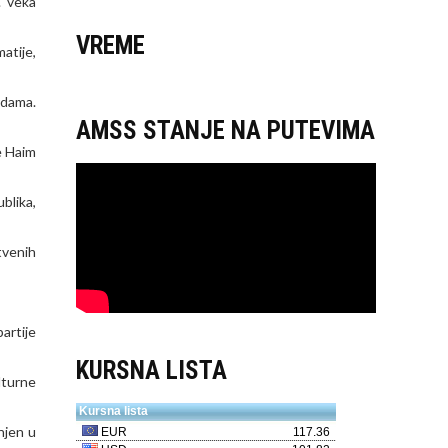
. veka
VREME
atije,
rdama.
AMSS STANJE NA PUTEVIMA
e Haim
blika,
tvenih
artije
KURSNA LISTA
lturne
njen u