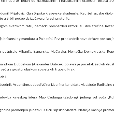
indberg), jedan od najznačajnijih i najuticajnijih dramskih pisaca 20
domilj Mijatović, član Srpske kraljevske akademije. Kao šef srpske diplom
 u Srbiji počeo da izučava privrednu istoriju.
gom svetskom ratu, nemački bombarderi razorili su dve trećine Rote
ja britanskog mandata u Palestini. Prvi predsednik nove države postao j
 potpisale Albanija, Bugarska, Mađarska, Nemačka Demokratska Repu
sandrom Dubčekom (Alexander Dubcek) objavila je početak širokih druš
 već u avgustu, ulaskom sovjetskih trupa u Prag.
ab I.
ednik Argentine, pobedivši na izborima kandidata vladajuće Radikalne p
 udovica kineskog lidera Mao Cedunga (Zedong), jednog od vođa „Ku
 godina promenjen je naziv u Ulicu srpskih vladara. Naziv je kasnije prome