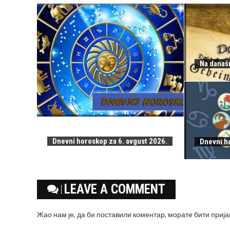
Na današn
Dnevni horoskop za 6. avgust 2026.
Dnevni h
LEAVE A COMMENT
Жао нам је, да би поставили коментар, морате
бити приј