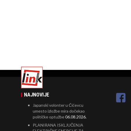
NAJNOVIJE
Japanski volonter u Ćićevcu
umesto izložbe mira dočekao
političke optužbe
06.08.2026.
PLANIRANA ISKLJUČENJA
ELEKTRIČNE ENERGIJE ZA