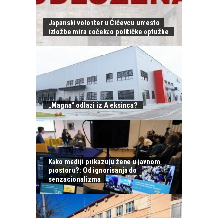
Japanski volonter u Ćićevcu umesto
izložbe mira dočekao političke optužbe
„Magna“ odlazi iz Aleksinca?
Kako mediji prikazuju žene u javnom
prostoru?: Od ignorisanja do
senzacionalizma