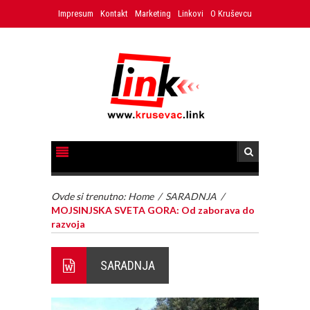
Impresum
Kontakt
Marketing
Linkovi
O Kruševcu
Ovde si trenutno:
Home
/
SARADNJA
/
MOJSINJSKA SVETA GORA: Od zaborava do
razvoja
SARADNJA