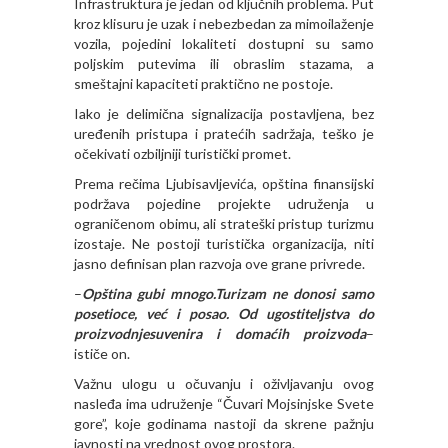
Infrastruktura je jedan od ključnih problema. Put
kroz klisuru je uzak i nebezbedan za mimoilaženje
vozila, pojedini lokaliteti dostupni su samo
poljskim putevima ili obraslim stazama, a
smeštajni kapaciteti praktično ne postoje.
Iako je delimična signalizacija postavljena, bez
uređenih pristupa i pratećih sadržaja, teško je
očekivati ozbiljniji turistički promet.
Prema rečima Ljubisavljevića, opština finansijski
podržava pojedine projekte udruženja u
ograničenom obimu, ali strateški pristup turizmu
izostaje. Ne postoji turistička organizacija, niti
jasno definisan plan razvoja ove grane privrede.
–
Opština gubi mnogo.Turizam ne donosi samo
posetioce, već i posao. Od ugostiteljstva do
proizvodnjesuvenira i domaćih proizvoda
–
ističe on.
Važnu ulogu u očuvanju i oživljavanju ovog
nasleđa ima udruženje “Čuvari Mojsinjske Svete
gore”, koje godinama nastoji da skrene pažnju
javnosti na vrednost ovog prostora.