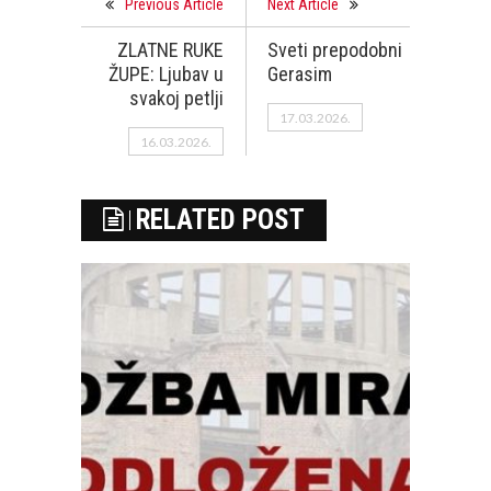
Previous Article
Next Article
ZLATNE RUKE
Sveti prepodobni
ŽUPE: Ljubav u
Gerasim
svakoj petlji
17.03.2026.
16.03.2026.
RELATED POST