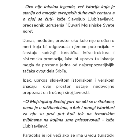
–
Ovo nije lokalna legenda, već istorija koja je
starija od mnogih evropskih duhovnih centara a
o njoj se ćuti
–
kaže Slavoljub LJubisavljević,
predsednik udruženja “Čuvari Mojsinjske Svete
gore”.
Danas, međutim, prostor oko kule nije uređen u
meri koja bi odgovarala njenom potencijalu –
izostaju sadržaji, turistička infrastruktura i
sistemska promocija, iako bi upravo ta lokacija
mogla da postane jedna od najprepoznatljivijih
tačaka ovog dela Srbije.
Ipak, uprkos slojevitom istorijskom i verskom
značaju, ovaj prostor ostaje nedovoljno
prepoznat u stručnoj i široj javnosti.
–
O Mojsinjskoj Svetoj gori ne uči se u školama,
nema je u udžbenicima, a čak i mnogi istoričari
za nju su prvi put čuli tek na tematskim
tribinama na kojima smo prisustvovali
–
kaže
Ljubisavljević.
Paradoks je još veći ako se ima u vidu turistički