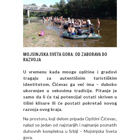
MOJSINJSKA SVETA GORA: OD ZABORAVA DO
RAZVOJA
U vremenu kada mnoge opštine i gradovi
tragaju za autentičnim turističkim
identitetom, Ćićevac ga već ima – duboko
ukorenjen u vekovima tradicije. Pitanje je
samo da li će taj potencijal ostati skriven u
tišini klisure ili će postati pokretač novog
razvoja ovog kraja.
Na prostoru, koji delom pripada Opštini Ćićevac,
nalazi se jedan od najstarijih i najmanje poznatih
duhovnih kompleksa u Srbiji – Mojsinjska Sveta
gora.