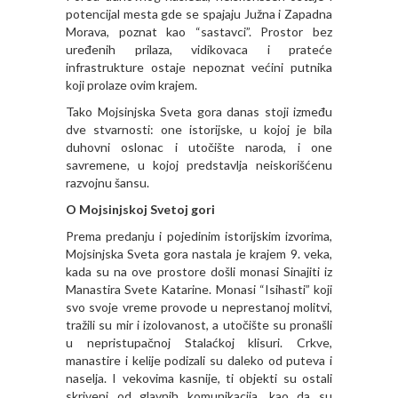
potencijal mesta gde se spajaju Južna i Zapadna
Morava, poznat kao “sastavci”. Prostor bez
uređenih prilaza, vidikovaca i prateće
infrastrukture ostaje nepoznat većini putnika
koji prolaze ovim krajem.
Tako Mojsinjska Sveta gora danas stoji između
dve stvarnosti: one istorijske, u kojoj je bila
duhovni oslonac i utočište naroda, i one
savremene, u kojoj predstavlja neiskorišćenu
razvojnu šansu.
O Mojsinjskoj Svetoj gori
Prema predanju i pojedinim istorijskim izvorima,
Mojsinjska Sveta gora nastala je krajem 9. veka,
kada su na ove prostore došli monasi Sinajiti iz
Manastira Svete Katarine. Monasi “Isihasti” koji
svo svoje vreme provode u neprestanoj molitvi,
tražili su mir i izolovanost, a utočište su pronašli
u nepristupačnoj Stalaćkoj klisuri. Crkve,
manastire i kelije podizali su daleko od puteva i
naselja. I vekovima kasnije, ti objekti su ostali
skriveni od glavnih komunikacija, kao da su