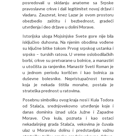
posredovali u skidanju anateme sa Srpske
pravoslavne crkve i dali legitimitet novoj državi i
vladaru. Zauzvrat, knez Lazar je ovom prostoru
obezbedio zaštitu i bezbednost, gradeći
utvrđenja i deo države u dolini Morave.
Istorijska uloga Mojsinjske Svete gore nije bila
isključivo duhovna. Na njenim obodima vođene
su ključne bitke tokom Prvog srpskog ustanka i
srpsko – turskih ratova. U vreme oslobodilačkih
borbi, crkve su pretvarane u bolnice, a manastiri
u utočišta za ranjenike. Manastir Sveti Roman je
u jednom periodu korišćen i kao bolnica za
duševne bolesnike. Nepristupačnost terena
koja je nekada štitila monahe, postala je
strateška prednost u ratovima.
Posebnu simboliku ovog kraja nosi i Kula Todora
od Stalaća, srednjovekovno utvrđenje koje i
danas dominira iznad ušća Južne i Zapadne
Morave. Ova kula, poznata i kao ostaci
nekadašnjeg grada Stalaća, vekovima je čuvala
ulaz u Moravsku dolinu i predstavljala važnu