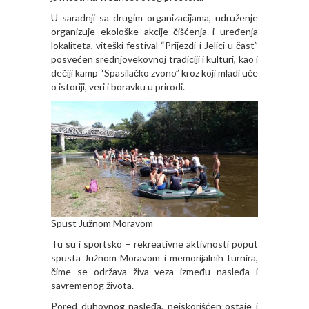
U saradnji sa drugim organizacijama, udruženje
organizuje ekološke akcije čišćenja i uređenja
lokaliteta, viteški festival “Prijezdi i Jelici u čast”
posvećen srednjovekovnoj tradiciji i kulturi, kao i
dečiji kamp “Spasilačko zvono” kroz koji mladi uče
o istoriji, veri i boravku u prirodi.
Spust Južnom Moravom
Tu su i sportsko – rekreativne aktivnosti poput
spusta Južnom Moravom i memorijalnih turnira,
čime se održava živa veza između nasleđa i
savremenog života.
Pored duhovnog nasleđa, neiskorišćen ostaje i