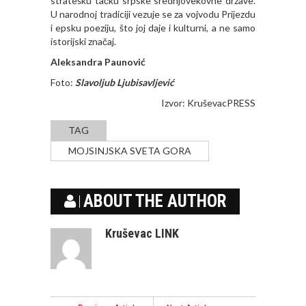
stratešku tačku srpske srednjovekovne države.
U narodnoj tradiciji vezuje se za vojvodu Prijezdu
i epsku poeziju, što joj daje i kulturni, a ne samo
istorijski značaj.
Aleksandra Paunović
Foto:
Slavoljub Ljubisavljević
Izvor:
KruševacPRESS
TAG
MOJSINJSKA SVETA GORA
ABOUT THE AUTHOR
Kruševac LINK