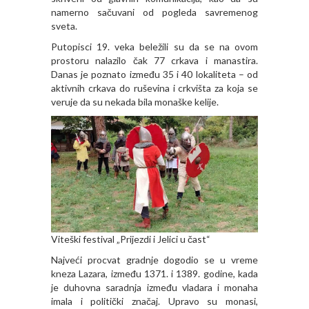
namerno sačuvani od pogleda savremenog
sveta.
Putopisci 19. veka beležili su da se na ovom
prostoru nalazilo čak 77 crkava i manastira.
Danas je poznato između 35 i 40 lokaliteta – od
aktivnih crkava do ruševina i crkvišta za koja se
veruje da su nekada bila monaške kelije.
Viteški festival „Prijezdi i Jelici u čast“
Najveći procvat gradnje dogodio se u vreme
kneza Lazara, između 1371. i 1389. godine, kada
je duhovna saradnja između vladara i monaha
imala i politički značaj. Upravo su monasi,