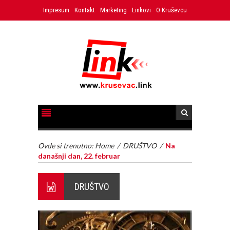
Impresum
Kontakt
Marketing
Linkovi
O Kruševcu
Ovde si trenutno:
Home
/
DRUŠTVO
/
Na
današnji dan, 22. februar
DRUŠTVO