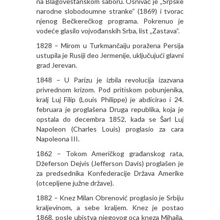
na Blagoveštanskom saboru. Osnivač je „Srpske
narodne slobodoumne stranke“ (1869) i tvorac
njenog Bečkerečkog programa. Pokrenuo je
vodeće glasilo vojvođanskih Srba, list „Zastava“.
1828 – Mirom u Turkmančaiju poražena Persija
ustupila je Rusiji deo Jermenije, uključujući glavni
grad Jerevan.
1848 – U Parizu je izbila revolucija izazvana
privrednom krizom. Pod pritiskom pobunjenika,
kralj Luj Filip (Louis Philippe) je abdicirao i 24.
februara je proglašena Druga republika, koja je
opstala do decembra 1852, kada se Šarl Luj
Napoleon (Charles Louis) proglasio za cara
Napoleona III.
1862 – Tokom Američkog građanskog rata,
Džeferson Dejvis (Jefferson Davis) proglašen je
za predsednika Konfederacije Država Amerike
(otcepljene južne države).
1882 – Knez Milan Obrenović proglasio je Srbiju
kraljevinom, a sebe kraljem. Knez je postao
1868. posle ubistva njegovog oca kneza Mihaila,