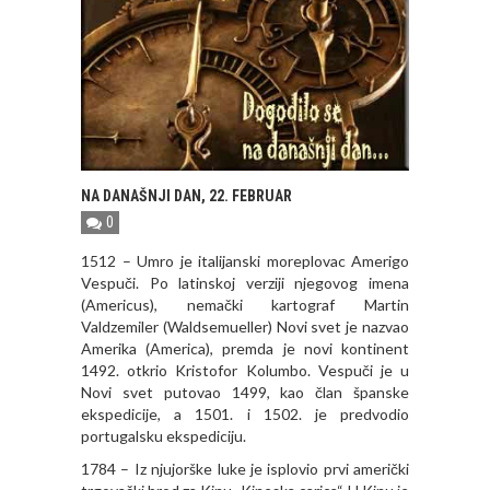
NA DANAŠNJI DAN, 22. FEBRUAR
0
1512 – Umro je italijanski moreplovac Amerigo
Vespuči. Po latinskoj verziji njegovog imena
(Americus), nemački kartograf Martin
Valdzemiler (Waldsemueller) Novi svet je nazvao
Amerika (America), premda je novi kontinent
1492. otkrio Kristofor Kolumbo. Vespuči je u
Novi svet putovao 1499, kao član španske
ekspedicije, a 1501. i 1502. je predvodio
portugalsku ekspediciju.
1784 – Iz njujorške luke je isplovio prvi američki