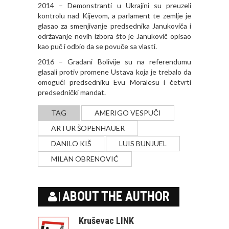
2014 – Demonstranti u Ukrajini su preuzeli
kontrolu nad Kijevom, a parlament te zemlje je
glasao za smenjivanje predsednika Janukoviča i
održavanje novih izbora što je Janukovič opisao
kao puč i odbio da se povuče sa vlasti.
2016 – Građani Bolivije su na referendumu
glasali protiv promene Ustava koja je trebalo da
omogući predsedniku Evu Moralesu i četvrti
predsednički mandat.
TAG
AMERIGO VESPUČI
ARTUR ŠOPENHAUER
DANILO KIŠ
LUIS BUNJUEL
MILAN OBRENOVIĆ
ABOUT THE AUTHOR
Kruševac LINK