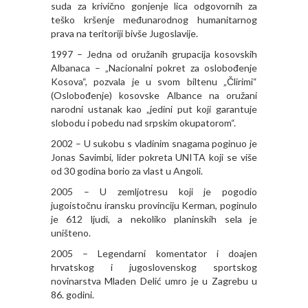
suda za krivično gonjenje lica odgovornih za
teško kršenje međunarodnog humanitarnog
prava na teritoriji bivše Jugoslavije.
1997 – Jedna od oružanih grupacija kosovskih
Albanaca – „Nacionalni pokret za oslobođenje
Kosova“, pozvala je u svom biltenu „Člirimi“
(Oslobođenje) kosovske Albance na oružani
narodni ustanak kao „jedini put koji garantuje
slobodu i pobedu nad srpskim okupatorom“.
2002 – U sukobu s vladinim snagama poginuo je
Jonas Savimbi, lider pokreta UNITA koji se više
od 30 godina borio za vlast u Angoli.
2005 – U zemljotresu koji je pogodio
jugoistočnu iransku provinciju Kerman, poginulo
je 612 ljudi, a nekoliko planinskih sela je
uništeno.
2005 – Legendarni komentator i doajen
hrvatskog i jugoslovenskog sportskog
novinarstva Mladen Delić umro je u Zagrebu u
86. godini.