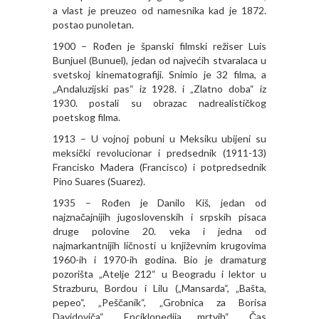
a vlast je preuzeo od namesnika kad je 1872.
postao punoletan.
1900 – Rođen je španski filmski režiser Luis
Bunjuel (Bunuel), jedan od najvećih stvaralaca u
svetskoj kinematografiji. Snimio je 32 filma, a
„Andaluzijski pas“ iz 1928. i „Zlatno doba“ iz
1930. postali su obrazac nadrealističkog
poetskog filma.
1913 – U vojnoj pobuni u Meksiku ubijeni su
meksički revolucionar i predsednik (1911-13)
Francisko Madera (Francisco) i potpredsednik
Pino Suares (Suarez).
1935 – Rođen je Danilo Kiš, jedan od
najznačajnijih jugoslovenskih i srpskih pisaca
druge polovine 20. veka i jedna od
najmarkantnijih ličnosti u književnim krugovima
1960-ih i 1970-ih godina. Bio je dramaturg
pozorišta „Atelje 212“ u Beogradu i lektor u
Strazburu, Bordou i Lilu („Mansarda“, „Bašta,
pepeo“, „Peščanik“, „Grobnica za Borisa
Davidoviča“, „Enciklopedija mrtvih“, „Čas