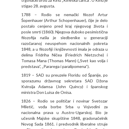
trgovački brod za Kinu „Kineska carica“. U Kinu je
stigao 28. avgusta.
1788 – Rodio se nemački filozof Artur
Šopenhauer (Arthur Schopenhauer), čije je delo
postalo cenjeno pred kraj njegovog života i
posle smrti (1860). Njegova duboko pesimistična
filozofija našla je sledbenike u generaciji
razočaranoj neuspehom nacionalnih pokreta
1848, a u filozofiji i književnosti imala je odraza u
delima Fridriha Ničea (Friedrich Nietzsche) i
Tomasa Mana (Thomas Mann) („Svet kao volja i
predstava“, „Pararega i paralipomena“).
1819 – SAD su preuzele Floridu od Španije, po
sporazumu državnog sekretara SAD Džona
Kvinsija Adamsa (John Quincy) i španskog
ministra Don Luisa de Onisa.
1826 – Rodio se političar i novinar Svetozar
Miletić, vođa borbe Srba u Vojvodini za
nacionalna prava u Austro-Ugarskoj. Bio je
učesnik Majske skupštine 1848, gradonačelnik
Novog Sada 1861. i predvodnik liberalne struje