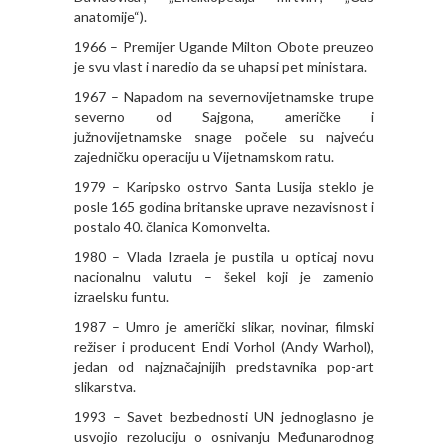
anatomije“).
1966 – Premijer Ugande Milton Obote preuzeo
je svu vlast i naredio da se uhapsi pet ministara.
1967 – Napadom na severnovijetnamske trupe
severno od Sajgona, američke i
južnovijetnamske snage počele su najveću
zajedničku operaciju u Vijetnamskom ratu.
1979 – Karipsko ostrvo Santa Lusija steklo je
posle 165 godina britanske uprave nezavisnost i
postalo 40. članica Komonvelta.
1980 – Vlada Izraela je pustila u opticaj novu
nacionalnu valutu – šekel koji je zamenio
izraelsku funtu.
1987 – Umro je američki slikar, novinar, filmski
režiser i producent Endi Vorhol (Andy Warhol),
jedan od najznačajnijih predstavnika pop-art
slikarstva.
1993 – Savet bezbednosti UN jednoglasno je
usvojio rezoluciju o osnivanju Međunarodnog