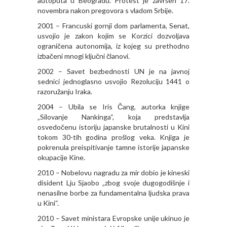
autoputa u Beogradu. Protest je završen 17.
novembra nakon pregovora s vladom Srbije.
2001 – Francuski gornji dom parlamenta, Senat,
usvojio je zakon kojim se Korzici dozvoljava
ograničena autonomija, iz kojeg su prethodno
izbačeni mnogi ključni članovi.
2002 – Savet bezbednosti UN je na javnoj
sednici jednoglasno usvojio Rezoluciju 1441 o
razoružanju Iraka.
2004 – Ubila se Iris Čang, autorka knjige
„Silovanje Nankinga“, koja predstavlja
osvedočenu istoriju japanske brutalnosti u Kini
tokom 30-tih godina prošlog veka. Knjiga je
pokrenula preispitivanje tamne istorije japanske
okupacije Kine.
2010 – Nobelovu nagradu za mir dobio je kineski
disident Lju Sjaobo „zbog svoje dugogodišnje i
nenasilne borbe za fundamentalna ljudska prava
u Kini“.
2010 – Savet ministara Evropske unije ukinuo je