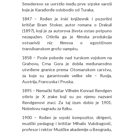
Smederevo se uvrstilo među prve srpske varoši
koje je Karađorđe oslobodio od Turaka.
1847 – Rođen je irski književnik i pozorišni
kritičar Bram Stoker, autor romana o Drakuli
(1897), koji je za autorova života ostao potpuno
nezapažen. Otkrila ga je filmska produkcija
ostvarivši niz filmova o egzotičnom
transilvanskom grofu-vampiru.
1858 – Posle pobede nad turskom vojskom na
Grahovu, Crna Gora je dobila međunarodno
utvrđene granice prema Otomanskom carstvu,
za koje su garantovale velike sile – Rusija,
Austrija, Francuska i Pruska.
1895 – Nemački fizičar Vilhelm Konrad Rendgen
otkrio je X zrake koji su po njemu nazvani
Rendgenovi zraci. Za taj izum dobio je 1901.
Nobelovu nagradu za fiziku.
1900 – Rođen je srpski kompozitor, dirigent,
muzički pedagog i kritičar Mihailo Vukdragović,
profesor i rektor Muzičke akademije u Beogradu,