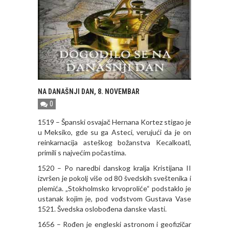
NA DANAŠNJI DAN, 8. NOVEMBAR
0
1519 – Španski osvajač Hernana Kortez stigao je
u Meksiko, gde su ga Asteci, verujući da je on
reinkarnacija asteškog božanstva Kecalkoatl,
primili s najvećim počastima.
1520 – Po naredbi danskog kralja Kristijana II
izvršen je pokolj više od 80 švedskih sveštenika i
plemića. „Stokholmsko krvoproliće“ podstaklo je
ustanak kojim je, pod vođstvom Gustava Vase
1521. Švedska oslobođena danske vlasti.
1656 – Rođen je engleski astronom i geofizičar