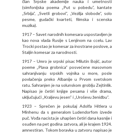
član Srpske akademije nauka i umetnosti
(simfonijska poema „Put u pobedu“, kantate
„Srbija“, „Svetli grobovi“, „Vezilja slobode“, solo
pesme, gudački kvarteti, filmska i scenska
muzika).
1917 – Savet narodnih komesara uspostavljen je
kao nova vlada Rusije s Lenjinom na ccelu. Lav
Trocki postao je komesar za inostrane poslove, a
Staljin komesar za narodnosti.
1917 – Umro je srpski pisac Milutin Bojić, autor
poeme „Plava grobnica“ posvećene masovnom
sahranjivanju srpskih vojnika u more, posle
povlačenja preko Albanije u Prvom svetskom
ratu. Sahranjen je na solunskom groblju Zejtinlik.
Napisao je četiri knjige pesama i više drama,
uključujući „Kraljevu jesen“ i „Uroševu ženidbu“.
1923 – Sprečen je pokušaj Adolfa Hitlera u
Minhenu da s generalom Ludendorfom izvede
puč. Vođa nacista je uhapšen četiri dana kasnije i
osuđen na pet godina zatvora, ali je krajem 1924.
amnestiran. Tokom boravka u zatvoru napisao je