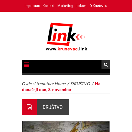
Impresum
Kontakt
Marketing
Linkovi
O Kruševcu
Ovde si trenutno:
Home
/
DRUŠTVO
/
Na
današnji dan, 8. novembar
DRUŠTVO