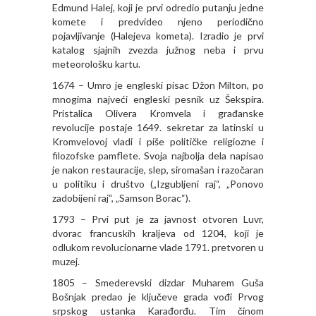
Edmund Halej, koji je prvi odredio putanju jedne
komete i predvideo njeno periodično
pojavljivanje (Halejeva kometa). Izradio je prvi
katalog sjajnih zvezda južnog neba i prvu
meteorološku kartu.
1674 – Umro je engleski pisac Džon Milton, po
mnogima najveći engleski pesnik uz Šekspira.
Pristalica Olivera Kromvela i građanske
revolucije postaje 1649. sekretar za latinski u
Kromvelovoj vladi i piše političke religiozne i
filozofske pamflete. Svoja najbolja dela napisao
je nakon restauracije, slep, siromašan i razočaran
u politiku i društvo („Izgubljeni raj“, „Ponovo
zadobijeni raj“, „Samson Borac“).
1793 – Prvi put je za javnost otvoren Luvr,
dvorac francuskih kraljeva od 1204, koji je
odlukom revolucionarne vlade 1791. pretvoren u
muzej.
1805 – Smederevski dizdar Muharem Guša
Bošnjak predao je ključeve grada vođi Prvog
srpskog ustanka Karađorđu. Tim činom