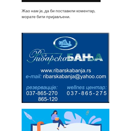
Жао нам је, да би поставили коментар,
морате
бити пријављени
.