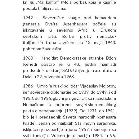
knjigu „Maj kampf“ (Moja borba), koja je kasnije
postala biblija nacizma.
1942 – Savezničke snage pod komandom
generala Dvajta Ajzenhauera počele su
iskrcavanje u severnoj Africi u Drugom
svetskom ratu. Borbe protiv nemačko-
italijanskih trupa završene su 13. maja 1943.
pobedom Saveznika.
1960 – Kandidat Demokratske stranke Džon
Kenedi postao je u 43. godini najmlađi
predsednik u istoriji SAD. Ubijen je u atentatu u
Dalasu 22. novembra 1963.
1986 – Umro je ruski političar Vjačeslav Molotov,
šef sovjetske diplomatije od 1939. do 1949. i od
1953. do 1956, glavni pregovarač sa nacističkom
Nemačkom u pripremi sovjetsko-nemačkog
pakta o nenapadanju (1939). Od 1931. do 1941.
bio je i predsednik Saveta narodnih komesara
(vlade). Jedan od najbližih Staljinovih saradnika,
isključen je iz partije u junu 1957. i smenjen sa
svih funkcija. Vraćen je u partiju 1984. u 95.