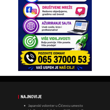
NAJNOVIJE
Japanski volonter u Ćićevcu umesto