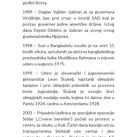
godini života.
1989 – Daglas Vajlder izabran je za guvernera
Virdžinije, kao prvi crnac u istoriji SAD koji je
postao guverner jedne američke države. Istog
dana Dejvid Dinkins je izabran za prvog crnog
gradonačelnika Njujorka.
1998 – Sud u Bangladešu osudio je na smrt 15
bivših oficira, optuženih za ubistvo bangladeškog
predsednika šeika Mudžibura Rahmana u vojnom
udaru u avgustu 1975.
1999 – Umro je slovenački i jugoslovenski
gimnastičar Leon Štukelj, najstariji olimpijski
šampion i prvi olimpijski pobednik sa prostora
bivše Jugoslavije. Štukelj je osvojio šest
olimpijskih medalja, među kojima tri zlatne, dve u
Parizu 1924. i jednu u Amsterdamu 1928.
2001 – Pripadnici jedinica za specijalne operacije
Srbije („Crvene beretke“) počeli su protest u
centru za obuku u Kuli. Četiri dana kasnije oni su
transporterima blokirali ceo centar i deo