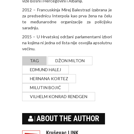
vize Bosni i Hercegovini i Albaniji.
2012 – Francuskinja Mirej Balestrazi izabrana je
za predsednicu Interpola kao prva žena na čelu
te međunarodne organizacije za policijsku
saradnju.
2015 – U Hrvatskoj održani parlamentarni izbori
na kojima ni jedna od lista nije osvojila apsolutnu
većinu.
TAG
DŽON MILTON
EDMUND HALEJ
HERNANA KORTEZ
MILUTIN BOJIĆ
VILHELM KONRAD RENDGEN
ABOUT THE AUTHOR
Kruševac LINK