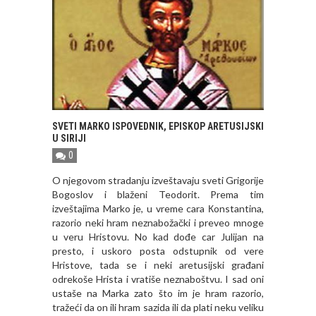
SVETI MARKO ISPOVEDNIK, EPISKOP ARETUSIJSKI
U SIRIJI
0
O njegovom stradanju izveštavaju sveti Grigorije
Bogoslov i blaženi Teodorit. Prema tim
izveštajima Marko je, u vreme cara Кonstantina,
razorio neki hram neznabožački i preveo mnoge
u veru Hristovu. No kad dođe car Julijan na
presto, i uskoro posta odstupnik od vere
Hristove, tada se i neki aretusijski građani
odrekoše Hrista i vratiše neznaboštvu. I sad oni
ustaše na Marka zato što im je hram razorio,
tražeći da on ili hram sazida ili da plati neku veliku