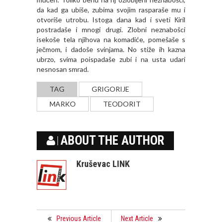
da kad ga ubiše, zubima svojim rasparaše mu i
otvoriše utrobu. Istoga dana kad i sveti Кiril
postradaše i mnogi drugi. Zlobni neznabošci
isekoše tela njihova na komadiće, pomešaše s
ječmom, i dadoše svinjama. No stiže ih kazna
ubrzo, svima poispadaše zubi i na usta udari
nesnosan smrad.
TAG
GRIGORIJE
MARKO
TEODORIT
ABOUT THE AUTHOR
Kruševac LINK
Previous Article
Next Article