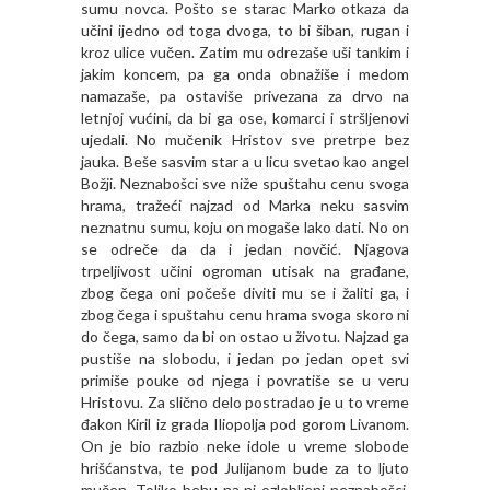
sumu novca. Pošto se starac Marko otkaza da
učini ijedno od toga dvoga, to bi šiban, rugan i
kroz ulice vučen. Zatim mu odrezaše uši tankim i
jakim koncem, pa ga onda obnažiše i medom
namazaše, pa ostaviše privezana za drvo na
letnjoj vućini, da bi ga ose, komarci i stršljenovi
ujedali. No mučenik Hristov sve pretrpe bez
jauka. Beše sasvim star a u licu svetao kao angel
Božji. Neznabošci sve niže spuštahu cenu svoga
hrama, tražeći najzad od Marka neku sasvim
neznatnu sumu, koju on mogaše lako dati. No on
se odreče da da i jedan novčić. Njagova
trpeljivost učini ogroman utisak na građane,
zbog čega oni počeše diviti mu se i žaliti ga, i
zbog čega i spuštahu cenu hrama svoga skoro ni
do čega, samo da bi on ostao u životu. Najzad ga
pustiše na slobodu, i jedan po jedan opet svi
primiše pouke od njega i povratiše se u veru
Hristovu. Za slično delo postradao je u to vreme
đakon Кiril iz grada Iliopolja pod gorom Livanom.
On je bio razbio neke idole u vreme slobode
hrišćanstva, te pod Julijanom bude za to ljuto
mučen. Toliko behu na nj ozlobljeni neznabošci,