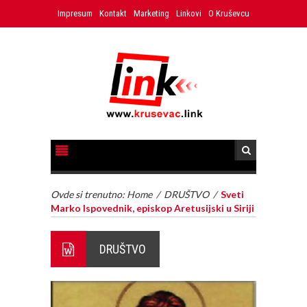
Impresum
Kontakt
Marketing
Linkovi
O Kruševcu
Ovde si trenutno:
Home
/
DRUŠTVO
/
Sveti
Marko Ispovednik, episkop Aretusijski u Siriji
DRUŠTVO