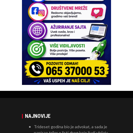
NAJNOVIJE
Trideset godina bio je advokat, a sada je
napisao triler o listi zbog koje ljudi ubijaju