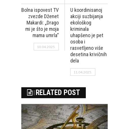
Bolna ispovest TV
U koordinisanoj
zvezde Dženet
akciji suzbijanja
Makardi: „Drago
ekološkog
mi je što je moja
kriminala
mama umrla“
uhapšeno je pet
osoba i
10.04.2025.
rasvetlјeno više
desetina krivičnih
dela
11.04.2025.
RELATED POST