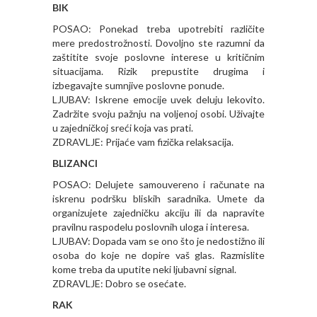
BIK
POSAO: Ponekad treba upotrebiti različite
mere predostrožnosti. Dovoljno ste razumni da
zaštitite svoje poslovne interese u kritičnim
situacijama. Rizik prepustite drugima i
izbegavajte sumnjive poslovne ponude.
LJUBAV: Iskrene emocije uvek deluju lekovito.
Zadržite svoju pažnju na voljenoj osobi. Uživajte
u zajedničkoj sreći koja vas prati.
ZDRAVLJE: Prijaće vam fizička relaksacija.
BLIZANCI
POSAO: Delujete samouvereno i računate na
iskrenu podršku bliskih saradnika. Umete da
organizujete zajedničku akciju ili da napravite
pravilnu raspodelu poslovnih uloga i interesa.
LJUBAV: Dopada vam se ono što je nedostižno ili
osoba do koje ne dopire vaš glas. Razmislite
kome treba da uputite neki ljubavni signal.
ZDRAVLJE: Dobro se osećate.
RAK