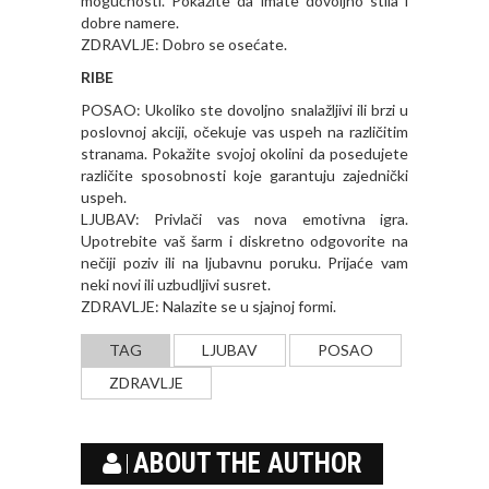
mogućnosti. Pokažite da imate dovoljno stila i
dobre namere.
ZDRAVLJE: Dobro se osećate.
RIBE
POSAO: Ukoliko ste dovoljno snalažljivi ili brzi u
poslovnoj akciji, očekuje vas uspeh na različitim
stranama. Pokažite svojoj okolini da posedujete
različite sposobnosti koje garantuju zajednički
uspeh.
LJUBAV: Privlači vas nova emotivna igra.
Upotrebite vaš šarm i diskretno odgovorite na
nečiji poziv ili na ljubavnu poruku. Prijaće vam
neki novi ili uzbudljivi susret.
ZDRAVLJE: Nalazite se u sjajnoj formi.
TAG
LJUBAV
POSAO
ZDRAVLJE
ABOUT THE AUTHOR