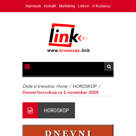
Impresum
Kontakt
Marketing
Linkovi
O Kruševcu
Ovde si trenutno:
Home
/
HOROSKOP
/
Dnevni horoskop za 1. novembar 2024.
HOROSKOP