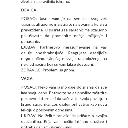
života i na pravilniju ishranu.
DEVICA
POSAO: Jasno vam je da sve ima svoj vek
trajanja, ali uporno insistirate na stvarima koje su
prevaziđene. U susretu sa saradnicima uzaludno
pokušavate da promenite nečije mišljenje i
ponašanje.
LJUBAV: Partnerovo nerazumevanje na vas
deluje obeshrabrujuće. Reagujete osetljivije
nego obično. Ulepšajte svoje raspoloženje na
neki od načina koji su vam lakše dostupni.
ZDRAVLJE: Problemi sa grlom.
VAGA
POSAO: Neko vam jasno daje do znanja da sve
ima svoju cenu. Potrudite se da pravilno zaštitite
poslovne interese i da sačuvate svoju poziciju u
krugu saradnika. Loš dijalog prihvatite kao novu
lekciju o poslovnim odnosima.
LJUBAV: Ne želite previše da pričate o svojim
osećanjima. Prija vam nečije intimno društvo i
potreba da vam iskreno ugodi.