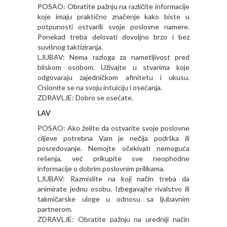
POSAO: Obratite pažnju na različite informacije
koje imaju praktično značenje kako biste u
potpunosti ostvarili svoje poslovne namere.
Ponekad treba delovati dovoljno brzo i bez
suvišnog taktiziranja.
LJUBAV: Nema razloga za nametljivost pred
bliskom osobom. Uživajte u stvarima koje
odgovaraju zajedničkom afinitetu i ukusu.
Oslonite se na svoju intuiciju i osećanja.
ZDRAVLJE: Dobro se osećate.
LAV
POSAO: Ako želite da ostvarite svoje poslovne
ciljeve potrebna Vam je nečija podrška ili
posredovanje. Nemojte očekivati nemoguća
rešenja, već prikupite sve neophodne
informacije o dobrim poslovnim prilikama.
LJUBAV: Razmislite na koji način treba da
animirate jednu osobu. Izbegavajte rivalstvo ili
takmičarske uloge u odnosu sa ljubavnim
partnerom.
ZDRAVLJE: Obratite pažnju na uredniji način