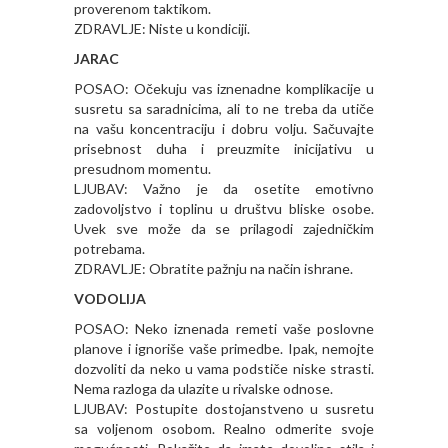
proverenom taktikom.
ZDRAVLJE: Niste u kondiciji.
JARAC
POSAO: Očekuju vas iznenadne komplikacije u
susretu sa saradnicima, ali to ne treba da utiče
na vašu koncentraciju i dobru volju. Sačuvajte
prisebnost duha i preuzmite inicijativu u
presudnom momentu.
LJUBAV: Važno je da osetite emotivno
zadovoljstvo i toplinu u društvu bliske osobe.
Uvek sve može da se prilagodi zajedničkim
potrebama.
ZDRAVLJE: Obratite pažnju na način ishrane.
VODOLIJA
POSAO: Neko iznenada remeti vaše poslovne
planove i ignoriše vaše primedbe. Ipak, nemojte
dozvoliti da neko u vama podstiče niske strasti.
Nema razloga da ulazite u rivalske odnose.
LJUBAV: Postupite dostojanstveno u susretu
sa voljenom osobom. Realno odmerite svoje