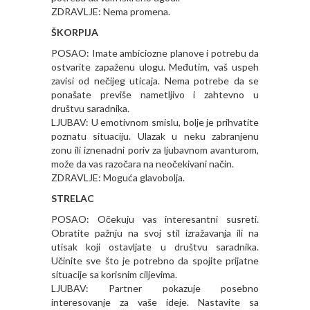
ZDRAVLJE: Nema promena.
ŠKORPIJA
POSAO: Imate ambiciozne planove i potrebu da
ostvarite zapaženu ulogu. Međutim, vaš uspeh
zavisi od nečijeg uticaja. Nema potrebe da se
ponašate previše nametljivo i zahtevno u
društvu saradnika.
LJUBAV: U emotivnom smislu, bolje je prihvatite
poznatu situaciju. Ulazak u neku zabranjenu
zonu ili iznenadni poriv za ljubavnom avanturom,
može da vas razočara na neočekivani način.
ZDRAVLJE: Moguća glavobolja.
STRELAC
POSAO: Očekuju vas interesantni susreti.
Obratite pažnju na svoj stil izražavanja ili na
utisak koji ostavljate u društvu saradnika.
Učinite sve što je potrebno da spojite prijatne
situacije sa korisnim ciljevima.
LJUBAV: Partner pokazuje posebno
interesovanje za vaše ideje. Nastavite sa