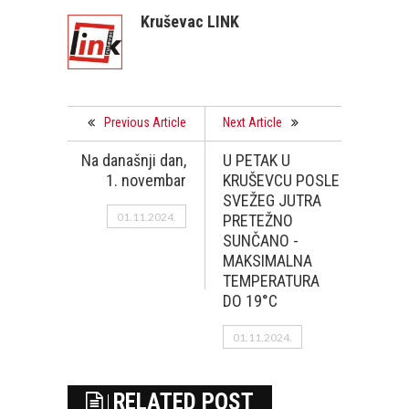
Kruševac LINK
Previous Article
Next Article
Na današnji dan,
U PETAK U
1. novembar
KRUŠEVCU POSLE
SVEŽEG JUTRA
01.11.2024.
PRETEŽNO
SUNČANO -
MAKSIMALNA
TEMPERATURA
DO 19°C
01.11.2024.
RELATED POST