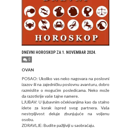
DNEVNI HOROSKOP ZA 1. NOVEMBAR 2024.
0
OVAN
POSAO: Ukoliko vas neko nagovara na poslovni
izazov ili na zajedničku poslovnu avanturu, dobro
razmislite o mogućim posledicama. Neko može
da razotkrije vaše tajne namere.
LJUBAV: U ljubavnim očekivanjima kao da stalno
idete za korak ispred svog partnera. Vaša
nestrpljivost deluje zbunjujuće na voljenu
osobu.
ZDRAVLJE: Budite pažljiviji u saobraćaju.