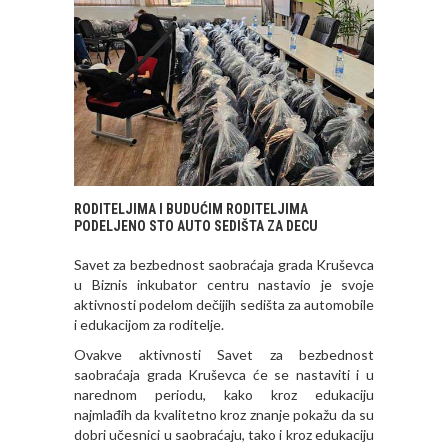
RODITELJIMA I BUDUĆIM RODITELJIMA
PODELJENO STO AUTO SEDIŠTA ZA DECU
Savet za bezbednost saobraćaja grada Kruševca
u Biznis inkubator centru nastavio je svoje
aktivnosti podelom dečijih sedišta za automobile
i edukacijom za roditelje.
Ovakve aktivnosti Savet za bezbednost
saobraćaja grada Kruševca će se nastaviti i u
narednom periodu, kako kroz edukaciju
najmlađih da kvalitetno kroz znanje pokažu da su
dobri učesnici u saobraćaju, tako i kroz edukaciju