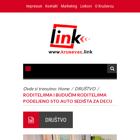
Impresum
Kontakt
Marketing
Linkovi
O Kruševcu
Ovde si trenutno:
Home
/
DRUŠTVO
/
RODITELJIMA I BUDUĆIM RODITELJIMA
PODELJENO STO AUTO SEDIŠTA ZA DECU
DRUŠTVO