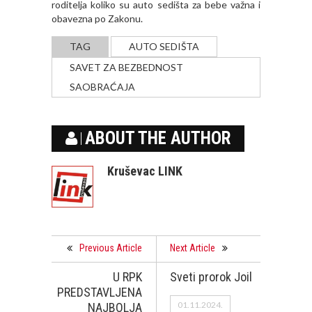
roditelja koliko su auto sedišta za bebe važna i
obavezna po Zakonu.
TAG
AUTO SEDIŠTA
SAVET ZA BEZBEDNOST
SAOBRAĆAJA
ABOUT THE AUTHOR
Kruševac LINK
Previous Article
Next Article
U RPK
Sveti prorok Joil
PREDSTAVLJENA
01.11.2024.
NAJBOLJA