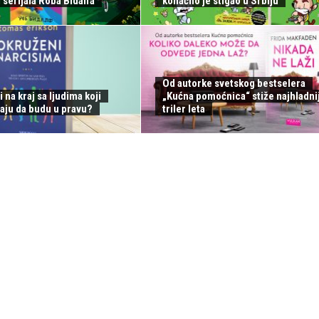
serijala Roba Bidalfa
konačno je stigao u Srbiju
Od autorke svetskog bestselera
i na kraj sa ljudima koji
„Kućna pomoćnica“ stiže najhladnij
aju da budu u pravu?
triler leta