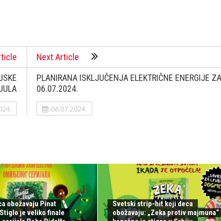
ticle
Next Article
JSKE
PLANIRANA ISKLJUČENJA ELEKTRIČNE ENERGIJE Z
 JULA
06.07.2024.
024.
06.07.2024.
ca obožavaju Pinat
Svetski strip-hit koji deca
tiglo je veliko finale
obožavaju: „Zeka protiv majmuna“