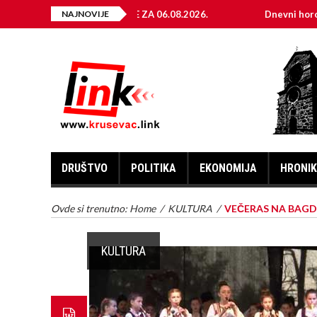
LEKTRIČNE ENERGIJE ZA 06.08.2026.
NAJNOVIJE
Dnevni horoskop za 6
DRUŠTVO
POLITIKA
EKONOMIJA
HRONI
Ovde si trenutno:
Home
/
KULTURA
/
VEČERAS NA BAGD
KULTURA