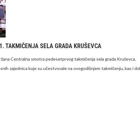
1. TAKMIČENJA SELA GRADA KRUŠEVCA
 održana Centralna smotra pedesetprvog takmičenja sela grada Kruševca.
snih zajednica koje su učestvovale na ovogodišnjem takmičenju, kao i dob