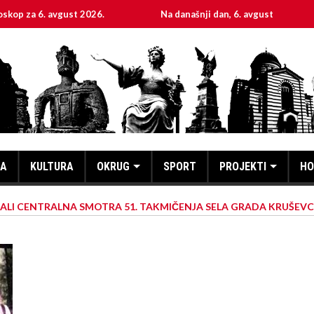
. avgust 2026.
Na današnji dan, 6. avgust
Sveta
KA
KULTURA
OKRUG
SPORT
PROJEKTI
HO
ALI CENTRALNA SMOTRA 51. TAKMIČENJA SELA GRADA KRUŠEV