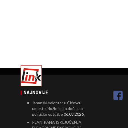
NAJNOVIJE
Japanski volonter u Ćićevcu
umesto izložbe mira dočekao
političke optužbe
06.08.2026.
PLANIRANA ISKLJUČENJA
ELEKTRIČNE ENERGIJE ZA