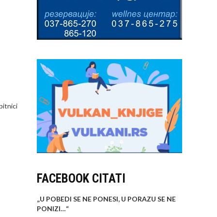
itnici
FACEBOOK CITATI
„U POBEDI SE NE PONESI, U PORAZU SE NE
PONIZI…
“