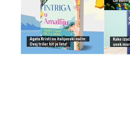
čarobnog 
Agata Kristi na italijanski način:
Kako izać
Ovaj triler hit je leta!
uvek mor