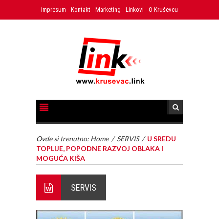
Impresum
Kontakt
Marketing
Linkovi
O Kruševcu
Ovde si trenutno:
Home
/
SERVIS
/
U SREDU
TOPLIJE, POPODNE RAZVOJ OBLAKA I
MOGUĆA KIŠA
SERVIS