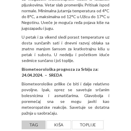
pljuskovima. Vetar slab promenljiv. Pritisak ispod
normale. Minimalna jutarnja temperatura od 4°C
do 8°C, a maksimalna od 12°C u Užicu do 17°C u
Negotinu. Uveče je moguća ređa pojava kiše na
jugozapadu i jugu.
U petak i za vikend sledi porast temperature uz
dosta sunčanih sati i dnevni razvoj oblaka sa
znatno manjom šansom za kratkotrajnu kišu u
petak i subotu. U nedelju i početkom iduće
sedmice sunčano i još toplije.
Biometeorološka prognoza za Srbiju za:
24.04.2024. – SREDA
Biometeorološke prilike će biti i dalјe relativno
povolјne. Ipak, oprez se savetuje srčanim
bolesnicima i asmatičarima. Glavobolјa i
poremećaj sna se mogu javiti kao
meteoropatske reakcije. Savetuje se dotatna
pažnja u saobraćaju.
TAG
KIŠA
TOPLIJE