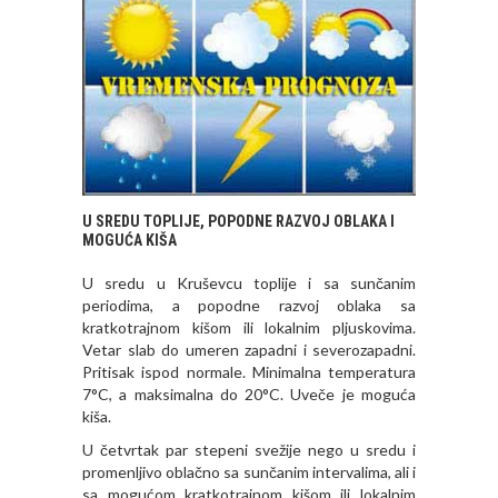
U SREDU TOPLIJE, POPODNE RAZVOJ OBLAKA I
MOGUĆA KIŠA
U sredu u Kruševcu toplije i sa sunčanim
periodima, a popodne razvoj oblaka sa
kratkotrajnom kišom ili lokalnim pljuskovima.
Vetar slab do umeren zapadni i severozapadni.
Pritisak ispod normale. Minimalna temperatura
7°C, a maksimalna do 20°C. Uveče je moguća
kiša.
U četvrtak par stepeni svežije nego u sredu i
promenljivo oblačno sa sunčanim intervalima, ali i
sa mogućom kratkotrajnom kišom ili lokalnim