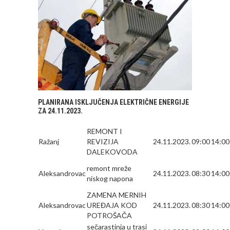
PLANIRANA ISKLJUČENJA ELEKTRIČNE ENERGIJE
ZA 24.11.2023.
REMONT I
Ražanj
REVIZIJA
24.11.2023.
09:00
14:00
DALEKOVODA
remont mreže
Aleksandrovac
24.11.2023.
08:30
14:00
niskog napona
ZAMENA MERNIH
Aleksandrovac
UREĐAJA KOD
24.11.2023.
08:30
14:00
POTROŠAČA
sečarastinja u trasi