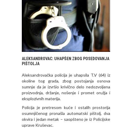
ALEKSANDROVAC: UHAPŠEN ZBOG POSEDOVANJA
PIŠTOLJA
Aleksandrovačka policija je uhapsila T.V (64) iz
okoline tog grada, zbog postojanja osnova
sumnje da je izvršio krivično delo nedozvoljena
proizvodnja, držanje, nošenje i promet oružja i
eksplozivnih materija.
Policija je pretresom kuće i ostalih prostorija
osumnjičenog pronašla automatski pištolj, dva
okvira i jedan metak – saopšteno je iz Policijske
uprave Kruševac.