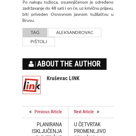
Po nalogu tužioca, osumnjičenom je određeno
zadržavanje do 48 sati i on će, uz krivičnu prijavu,
biti priveden Osnovnom javnom tužilaštvu u
Brusu.
TAG
ALEKSANDROVAC
PIŠTOLJ
ABOUT THE AUTHOR
Kruševac LINK
Previous Article
Next Article
PLANIRANA
U ČETVRTAK
ISKLJUČENJA
PROMENLJIVO