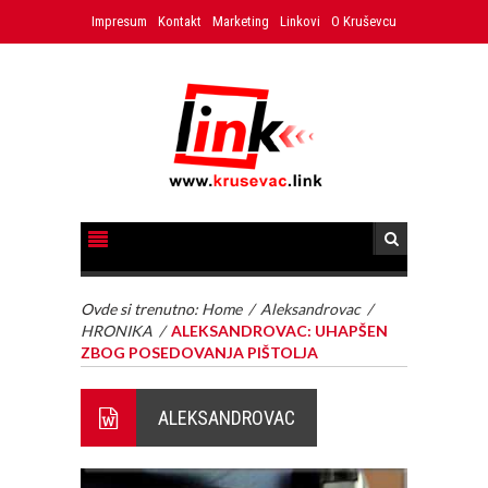
Impresum
Kontakt
Marketing
Linkovi
O Kruševcu
Ovde si trenutno:
Home
/
Aleksandrovac
/
HRONIKA
/
ALEKSANDROVAC: UHAPŠEN
ZBOG POSEDOVANJA PIŠTOLJA
ALEKSANDROVAC