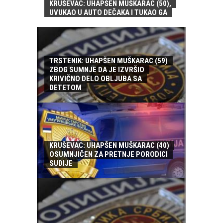
KRUŠEVAC: UHAPŠEN MUŠKARAC (50),
UVUKAO U AUTO DEČAKA I TUKAO GA
TRSTENIK: UHAPŠEN MUŠKARAC (59)
ZBOG SUMNJE DA JE IZVRŠIO
KRIVIČNO DELO OBLJUBA SA
DETETOM
KRUŠEVAC: UHAPŠEN MUŠKARAC (40)
OSUMNJIČEN ZA PRETNJE PORODICI
SUDIJE