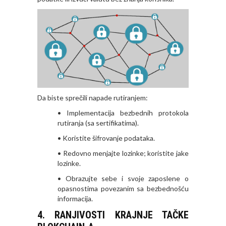
Da biste sprečili napade rutiranjem:
• Implementacija bezbednih protokola
rutiranja (sa sertifikatima).
• Koristite šifrovanje podataka.
• Redovno menjajte lozinke; koristite jake
lozinke.
• Obrazujte sebe i svoje zaposlene o
opasnostima povezanim sa bezbednošću
informacija.
4. RANJIVOSTI KRAJNJE TAČKE