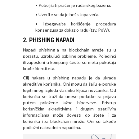
• Poboljšati praćenje rudarskog bazena.
• Uverite se da je heš stopa veća.
• Izbegavajte korišćenje procedura
konsenzusa za dokaz o radu (tzv. PoW).
2. PHISHING NAPADI
Napadi phishing-a na blockchain mreže su u
porastu, uzrokujući ozbiljne probleme. Pojedinci
ili zaposleni u kompaniji često su meta pokušaja
krađe identiteta.
Cilj hakera u phishing napadu je da ukrade
akreditive korisnika. Oni mogu da šalju e-poruke
legitimnog izgleda vlasniku ključa novčanika. Od
korisnika se traži da unese podatke za prijavu
putem priložene lažne hiperveze. Pristup
korisničkim akreditivima i drugim osetljivim
informacijama može dovesti do štete i za
korisnika i za blockchain mrežu. Oni su takođe
podložni naknadnim napadima.