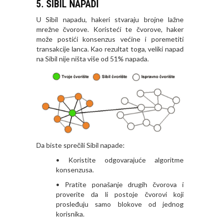
5. SIBIL NAPADI
U Sibil napadu, hakeri stvaraju brojne lažne
mrežne čvorove. Koristeći te čvorove, haker
može postići konsenzus većine i poremetiti
transakcije lanca. Kao rezultat toga, veliki napad
na Sibil nije ništa više od 51% napada.
Da biste sprečili Sibil napade:
• Koristite odgovarajuće algoritme
konsenzusa.
• Pratite ponašanje drugih čvorova i
proverite da li postoje čvorovi koji
prosleđuju samo blokove od jednog
korisnika.