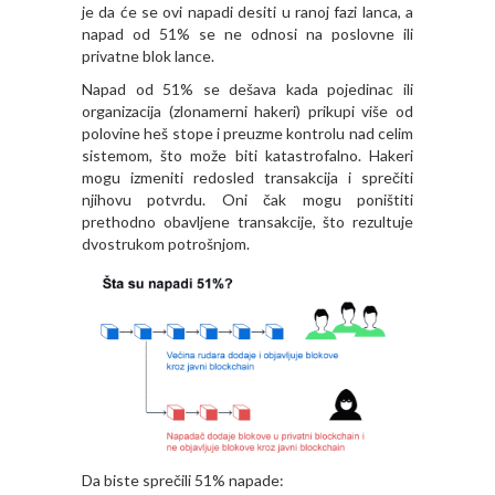
je da će se ovi napadi desiti u ranoj fazi lanca, a
napad od 51% se ne odnosi na poslovne ili
privatne blok lance.
Napad od 51% se dešava kada pojedinac ili
organizacija (zlonamerni hakeri) prikupi više od
polovine heš stope i preuzme kontrolu nad celim
sistemom, što može biti katastrofalno. Hakeri
mogu izmeniti redosled transakcija i sprečiti
njihovu potvrdu. Oni čak mogu poništiti
prethodno obavljene transakcije, što rezultuje
dvostrukom potrošnjom.
Da biste sprečili 51% napade: