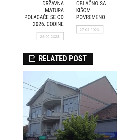
DRŽAVNA
OBLAČNO SA
MATURA
KIŠOM
POLAGAĆE SE OD
POVREMENO
2026. GODINE
27.05.2023.
26.05.2023.
RELATED POST