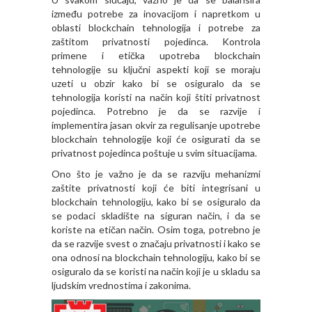
između potrebe za inovacijom i napretkom u
oblasti blockchain tehnologija i potrebe za
zaštitom privatnosti pojedinca. Kontrola
primene i etička upotreba blockchain
tehnologije su ključni aspekti koji se moraju
uzeti u obzir kako bi se osiguralo da se
tehnologija koristi na način koji štiti privatnost
pojedinca. Potrebno je da se razvije i
implementira jasan okvir za regulisanje upotrebe
blockchain tehnologije koji će osigurati da se
privatnost pojedinca poštuje u svim situacijama.
Ono što je važno je da se razviju mehanizmi
zaštite privatnosti koji će biti integrisani u
blockchain tehnologiju, kako bi se osiguralo da
se podaci skladište na siguran način, i da se
koriste na etičan način. Osim toga, potrebno je
da se razvije svest o značaju privatnosti i kako se
ona odnosi na blockchain tehnologiju, kako bi se
osiguralo da se koristi na način koji je u skladu sa
ljudskim vrednostima i zakonima.