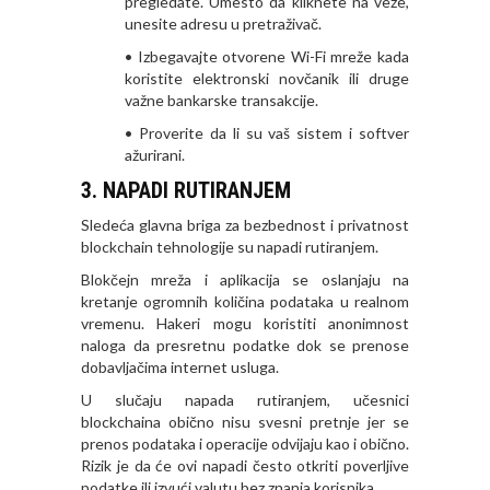
pregledate. Umesto da kliknete na veze,
unesite adresu u pretraživač.
• Izbegavajte otvorene Wi-Fi mreže kada
koristite elektronski novčanik ili druge
važne bankarske transakcije.
• Proverite da li su vaš sistem i softver
ažurirani.
3. NAPADI RUTIRANJEM
Sledeća glavna briga za bezbednost i privatnost
blockchain tehnologije su napadi rutiranjem.
Blokčejn mreža i aplikacija se oslanjaju na
kretanje ogromnih količina podataka u realnom
vremenu. Hakeri mogu koristiti anonimnost
naloga da presretnu podatke dok se prenose
dobavljačima internet usluga.
U slučaju napada rutiranjem, učesnici
blockchaina obično nisu svesni pretnje jer se
prenos podataka i operacije odvijaju kao i obično.
Rizik je da će ovi napadi često otkriti poverljive
podatke ili izvući valutu bez znanja korisnika.