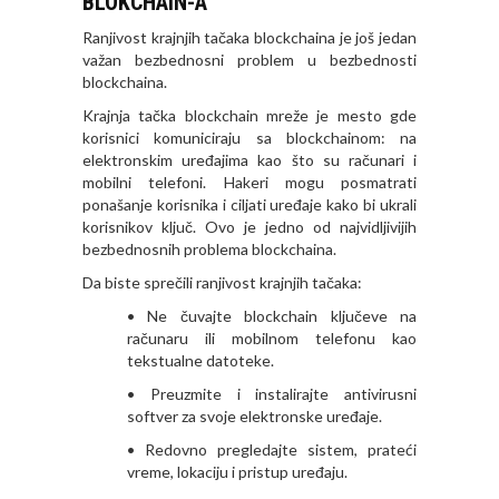
BLOKCHAIN-A
Ranjivost krajnjih tačaka blockchaina je još jedan
važan bezbednosni problem u bezbednosti
blockchaina.
Krajnja tačka blockchain mreže je mesto gde
korisnici komuniciraju sa blockchainom: na
elektronskim uređajima kao što su računari i
mobilni telefoni. Hakeri mogu posmatrati
ponašanje korisnika i ciljati uređaje kako bi ukrali
korisnikov ključ. Ovo je jedno od najvidljivijih
bezbednosnih problema blockchaina.
Da biste sprečili ranjivost krajnjih tačaka:
• Ne čuvajte blockchain ključeve na
računaru ili mobilnom telefonu kao
tekstualne datoteke.
• Preuzmite i instalirajte antivirusni
softver za svoje elektronske uređaje.
• Redovno pregledajte sistem, prateći
vreme, lokaciju i pristup uređaju.