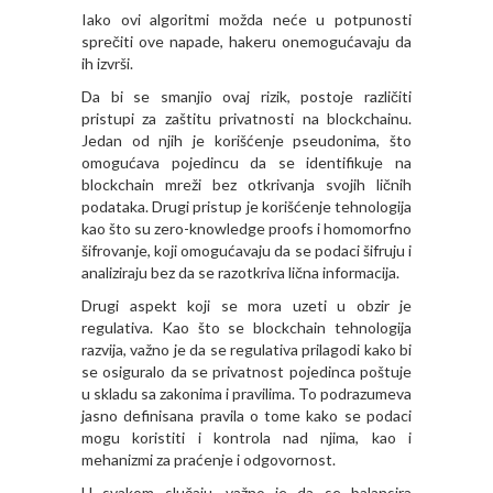
Iako ovi algoritmi možda neće u potpunosti
sprečiti ove napade, hakeru onemogućavaju da
ih izvrši.
Da bi se smanjio ovaj rizik, postoje različiti
pristupi za zaštitu privatnosti na blockchainu.
Jedan od njih je korišćenje pseudonima, što
omogućava pojedincu da se identifikuje na
blockchain mreži bez otkrivanja svojih ličnih
podataka. Drugi pristup je korišćenje tehnologija
kao što su zero-knowledge proofs i homomorfno
šifrovanje, koji omogućavaju da se podaci šifruju i
analiziraju bez da se razotkriva lična informacija.
Drugi aspekt koji se mora uzeti u obzir je
regulativa. Kao što se blockchain tehnologija
razvija, važno je da se regulativa prilagodi kako bi
se osiguralo da se privatnost pojedinca poštuje
u skladu sa zakonima i pravilima. To podrazumeva
jasno definisana pravila o tome kako se podaci
mogu koristiti i kontrola nad njima, kao i
mehanizmi za praćenje i odgovornost.
U svakom slučaju, važno je da se balansira