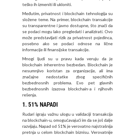
teško ih izmeniti ili ukloniti.
Međutim, privatnost i blockchain tehnologija su
složene teme. Na primer, blockchain transakcije
su transparentne i javno dostupne, što znači da
se podaci mogu lako pregledati i analizirati. Ovo
može predstavljati rizik za privatnost pojedinca,
posebno ako se podaci odnose na lične
informacije ili finansijske transakcije.
Mnogi ljudi su u pravu kada veruju da je
blockchain inherentno bezbedan. Blockchain je
nesumnjivo koristan za organizacije, ali ima
značajne nedostatke zbog specifičnih
bezbednosnih problema. Evo pet glavnih
bezbednosnih izazova blockchain-a i njihovih
rešenja.
1. 51% NAPADI
Rudari igraju važnu ulogu u validaciji transakcija
na blockchain-u, omogućavajući im da se još dalje
razvijaju. Napad od 51% je verovatno najstrašnija
pretnja u celom blockchain biznisu. Verovatnije