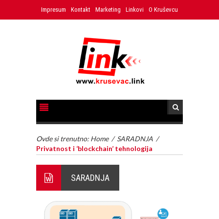
Impresum
Kontakt
Marketing
Linkovi
O Kruševcu
Ovde si trenutno:
Home
/
SARADNJA
/
Privatnost i ‘blockchain’ tehnologija
SARADNJA