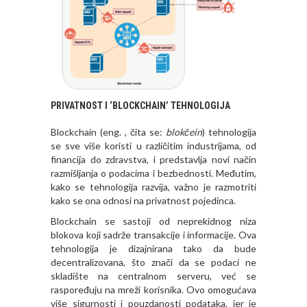
PRIVATNOST I ‘BLOCKCHAIN’ TEHNOLOGIJA
Blockchain (eng. , čita se:
blokčein
) tehnologija
se sve više koristi u različitim industrijama, od
financija do zdravstva, i predstavlja novi način
razmišljanja o podacima i bezbednosti. Međutim,
kako se tehnologija razvija, važno je razmotriti
kako se ona odnosi na privatnost pojedinca.
Blockchain se sastoji od neprekidnog niza
blokova koji sadrže transakcije i informacije. Ova
tehnologija je dizajnirana tako da bude
decentralizovana, što znači da se podaci ne
skladište na centralnom serveru, već se
raspoređuju na mreži korisnika. Ovo omogućava
više sigurnosti i pouzdanosti podataka, jer je