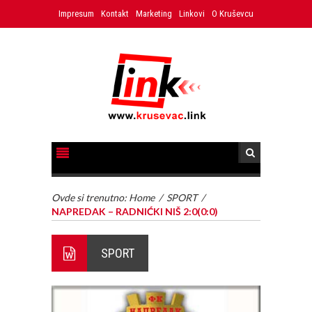
Impresum
Kontakt
Marketing
Linkovi
O Kruševcu
Ovde si trenutno:
Home
/
SPORT
/
NAPREDAK – RADNIĆKI NIŠ 2:0(0:0)
SPORT