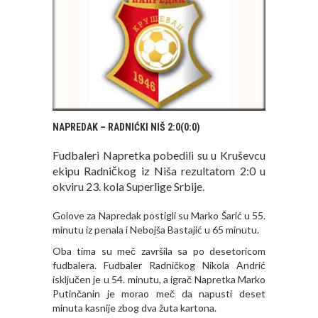
NAPREDAK – RADNIĆKI NIŠ 2:0(0:0)
Fudbaleri Napretka pobedili su u Kruševcu
ekipu Radničkog iz Niša rezultatom 2:0 u
okviru 23. kola Superlige Srbije.
Golove za Napredak postigli su Marko Šarić u 55.
minutu iz penala i Nebojša Bastajić u 65 minutu.
Oba tima su meč završila sa po desetoricom
fudbalera. Fudbaler Radničkog Nikola Andrić
isključen je u 54. minutu, a igrač Napretka Marko
Putinčanin je morao meč da napusti deset
minuta kasnije zbog dva žuta kartona.