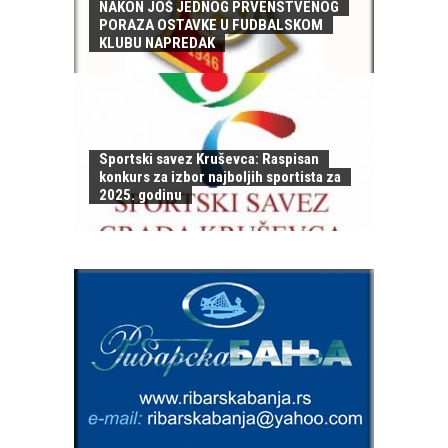
NAKON JOŠ JEDNOG PRVENSTVENOG
PORAZA OSTAVKE U FUDBALSKOM
KLUBU NAPREDAK
Sportski savez Kruševca: Raspisan
konkurs za izbor najboljih sportista za
2025. godinu