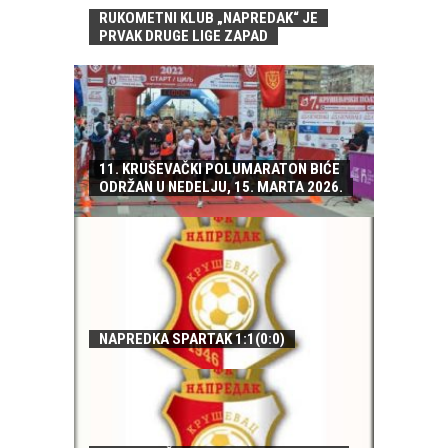
RUKOMETNI KLUB „NAPREDAK“ JE
PRVAK DRUGE LIGE ZAPAD
11. KRUŠEVAČKI POLUMARATON BIĆE
ODRŽAN U NEDELJU, 15. MARTA 2026.
NAPREDKA SPARTAK 1:1(0:0)