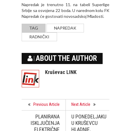
Napredak je trenutno 11. na tabeli Superlige
Srbije sa osvojena 22 boda. U narednom kolu FK
Napredak će gostovati novosadskoj Mladosti.
TAG
NAPREDAK
RADNIČKI
ABOUT THE AUTHOR
Kruševac LINK
Previous Article
Next Article
PLANIRANA
U PONEDELJAKU
ISKLJUČENJA
U KRUŠEVCU
ELEKTRIČNE
HLADNIE,