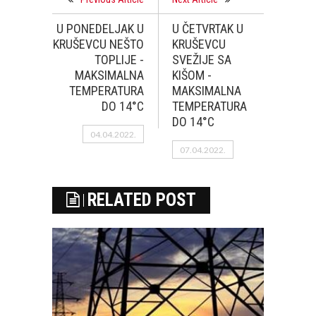
U PONEDELJAK U
U ČETVRTAK U
KRUŠEVCU NEŠTO
KRUŠEVCU
TOPLIJE -
SVEŽIJE SA
MAKSIMALNA
KIŠOM -
TEMPERATURA
MAKSIMALNA
DO 14°C
TEMPERATURA
DO 14°C
04.04.2022.
07.04.2022.
RELATED POST