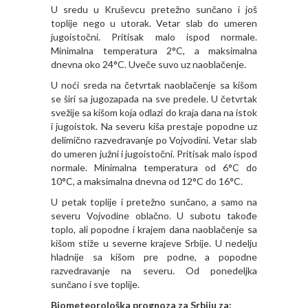
U sredu u Kruševcu pretežno sunčano i još
toplije nego u utorak. Vetar slab do umeren
jugoistočni. Pritisak malo ispod normale.
Minimalna temperatura 2°C, a maksimalna
dnevna oko 24°C. Uveče suvo uz naoblačenje.
U noći sreda na četvrtak naoblačenje sa kišom
se širi sa jugozapada na sve predele. U četvrtak
svežije sa kišom koja odlazi do kraja dana na istok
i jugoistok. Na severu kiša prestaje popodne uz
delimično razvedravanje po Vojvodini. Vetar slab
do umeren južni i jugoistočni. Pritisak malo ispod
normale. Minimalna temperatura od 6°C do
10°C, a maksimalna dnevna od 12°C do 16°C.
U petak toplije i pretežno sunčano, a samo na
severu Vojvodine oblačno. U subotu takođe
toplo, ali popodne i krajem dana naoblačenje sa
kišom stiže u severne krajeve Srbije. U nedelju
hladnije sa kišom pre podne, a popodne
razvedravanje na severu. Od ponedeljka
sunčano i sve toplije.
Biometeorološka prognoza za Srbiju za: