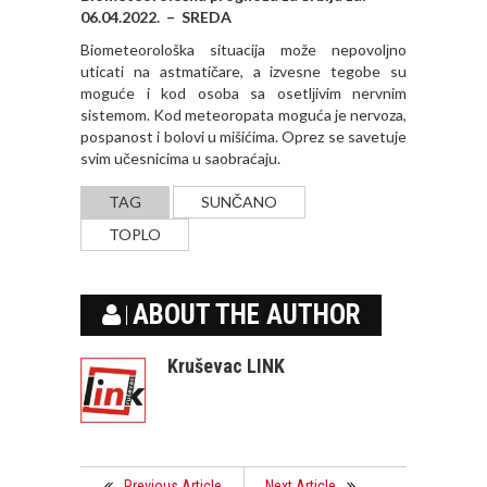
06.04.2022. – SREDA
Biometeorološka situacija može nepovolјno
uticati na astmatičare, a izvesne tegobe su
moguće i kod osoba sa osetlјivim nervnim
sistemom. Kod meteoropata moguća je nervoza,
pospanost i bolovi u mišićima. Oprez se savetuje
svim učesnicima u saobraćaju.
TAG
SUNČANO
TOPLO
ABOUT THE AUTHOR
Kruševac LINK
Previous Article
Next Article