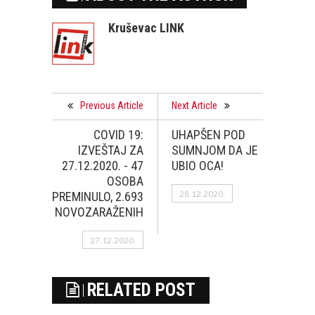
Kruševac LINK
Previous Article
Next Article
COVID 19:
UHAPŠEN POD
IZVEŠTAJ ZA
SUMNJOM DA JE
27.12.2020. - 47
UBIO OCA!
OSOBA
28.12.2020.
PREMINULO, 2.693
NOVOZARAŽENIH
27.12.2020.
RELATED POST