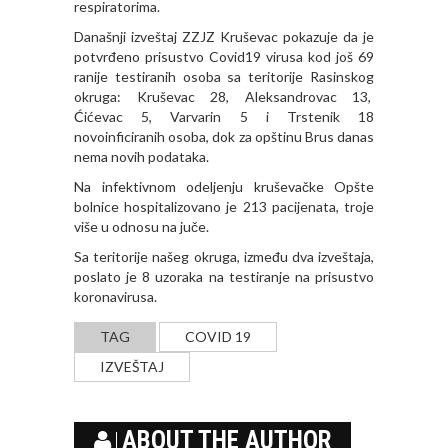
respiratorima.
Današnji izveštaj ZZJZ Kruševac pokazuje da je
potvrđeno prisustvo Covid19 virusa kod još 69
ranije testiranih osoba sa teritorije Rasinskog
okruga: Kruševac 28, Aleksandrovac 13,
Ćićevac 5, Varvarin 5 i Trstenik 18
novoinficiranih osoba, dok za opštinu Brus danas
nema novih podataka.
Na infektivnom odeljenju kruševačke Opšte
bolnice hospitalizovano je 213 pacijenata, troje
više u odnosu na juče.
Sa teritorije našeg okruga, između dva izveštaja,
poslato je 8 uzoraka na testiranje na prisustvo
koronavirusa.
TAG
COVID 19
IZVEŠTAJ
ABOUT THE AUTHOR