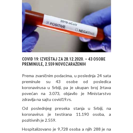
COVID 19: IZVEŠTAJ ZA 28.12.2020. – 43 OSOBE
PREMINULE, 2.559 NOVOZARAŽENIH
Prema zvaničnim podacima, u poslednja 24 sata
preminule su 43 osobe od posledica
koronavirusa u Srbiji, pa je ukupan broj žrtava
povećan na 3.073, objavilo je Ministarstvo
zdravlja na sajtu covid19.rs.
Od poslednjeg preseka stanja u Srbiji, na
koronavirus je testirana 11.190 osoba, a
pozitivnih je 2.559.
Hospitalizovano je 9,728 osoba a njih 288 je na