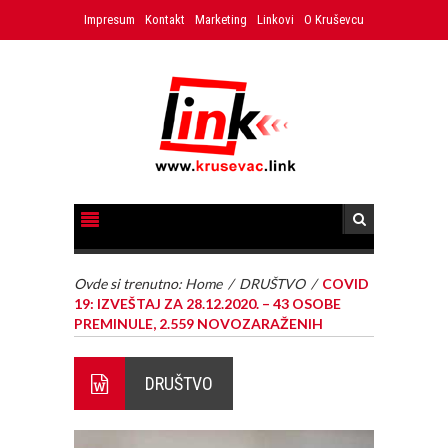
Impresum
Kontakt
Marketing
Linkovi
O Kruševcu
Ovde si trenutno:
Home
/
DRUŠTVO
/
COVID
19: IZVEŠTAJ ZA 28.12.2020. – 43 OSOBE
PREMINULE, 2.559 NOVOZARAŽENIH
DRUŠTVO