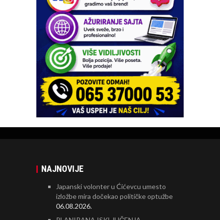
NAJNOVIJE
Japanski volonter u Ćićevcu umesto
izložbe mira dočekao političke optužbe
06.08.2026.
PLANIRANA ISKLJUČENJA