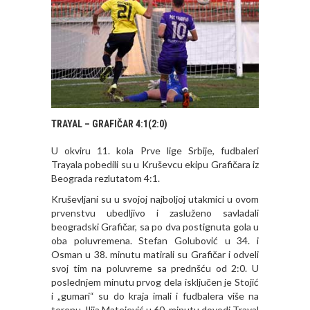
TRAYAL – GRAFIČAR 4:1(2:0)
U okviru 11. kola Prve lige Srbije, fudbaleri
Trayala pobedili su u Kruševcu ekipu Grafičara iz
Beograda rezlutatom 4:1.
Kruševljani su u svojoj najboljoj utakmici u ovom
prvenstvu ubedljivo i zasluženo savladali
beogradski Grafičar, sa po dva postignuta gola u
oba poluvremena. Stefan Golubović u 34. i
Osman u 38. minutu matirali su Grafičar i odveli
svoj tim na poluvreme sa prednšću od 2:0. U
poslednjem minutu prvog dela isključen je Stojić
i „gumari“ su do kraja imali i fudbalera više na
terenu. Ilija Matejević u 60. minutu dovodi Trayal