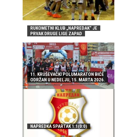
RUKOMETNI KLUB „NAPREDAK“ JE
PRVAK DRUGE LIGE ZAPAD
11. KRUŠEVAČKI POLUMARATON BIĆE
ODRŽAN U NEDELJU, 15. MARTA 2026.
NAPREDKA SPARTAK 1:1(0:0)