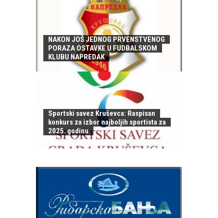
NAKON JOŠ JEDNOG PRVENSTVENOG
PORAZA OSTAVKE U FUDBALSKOM
KLUBU NAPREDAK
Sportski savez Kruševca: Raspisan
konkurs za izbor najboljih sportista za
2025. godinu