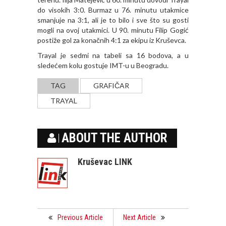
do visokih 3:0. Burmaz u 76. minutu utakmice
smanjuje na 3:1, ali je to bilo i sve što su gosti
mogli na ovoj utakmici. U 90. minutu Filip Gogić
postiže gol za konačnih 4:1 za ekipu iz Kruševca.
Trayal je sedmi na tabeli sa 16 bodova, a u
sledećem kolu gostuje IMT-u u Beogradu.
TAG
GRAFIČAR
TRAYAL
ABOUT THE AUTHOR
Kruševac LINK
Previous Article
Next Article