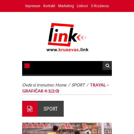
Impresum
Kontakt
Marketing
Linkovi
O Kruševcu
Ovde si trenutno:
Home
/
SPORT
/
TRAYAL –
GRAFIČAR 4:1(2:0)
SPORT