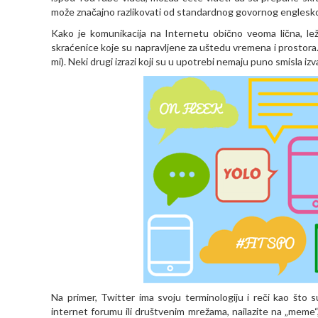
može značajno razlikovati od standardnog govornog engleskog 
Kako je komunikacija na Internetu obično veoma lična, lež
skraćenice koje su napravljene za uštedu vremena i prostor
mi). Neki drugi izrazi koji su u upotrebi nemaju puno smisla iz
Na primer, Twitter ima svoju terminologiju i reči kao što
internet forumu ili društvenim mrežama, nailazite na „meme“, 