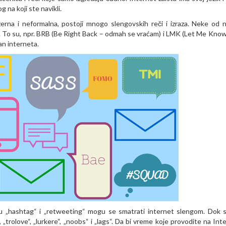
na koji ste navikli.
erna i neformalna, postoji mnogo slengovskih reči i izraza. Neke od n
a. To su, npr. BRB (Be Right Back – odmah se vraćam) i LMK (Let Me Know 
van interneta.
 su „hashtag“ i „retweeting“ mogu se smatrati internet slengom. Dok 
„trolove“, „lurkere“, „noobs“ i „lags“. Da bi vreme koje provodite na Int