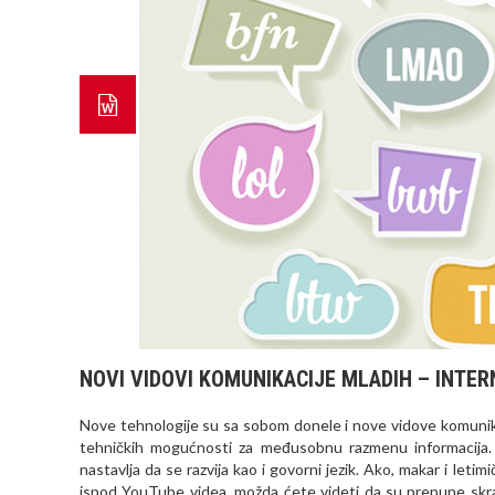
NOVI VIDOVI KOMUNIKACIJE MLADIH – INTE
Nove tehnologije su sa sobom donele i nove vidove komunikac
tehničkih mogućnosti za međusobnu razmenu informacija. V
nastavlja da se razvija kao i govorni jezik. Ako, makar i le
ispod YouTube videa, možda ćete videti da su prepune skrać