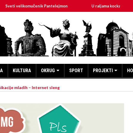
likomučenik Pantelejmon
U raljama kockarskog života – Dok “
KA
KULTURA
OKRUG
SPORT
PROJEKTI
HO
ikacije mladih – Internet sleng