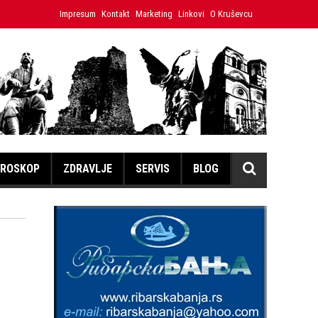
kuća” dobija, Brus se gasi
Impresum
Kontakt
Marketing
Trideset godina bio je advokat, a s
Linkovi
O Kruševcu
ROSKOP
ZDRAVLJE
SERVIS
BLOG