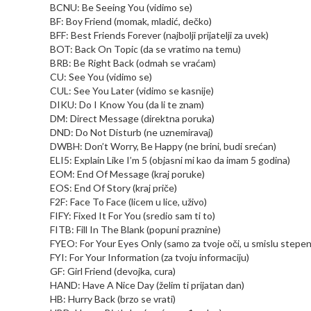
BCNU: Be Seeing You (vidimo se)
BF: Boy Friend (momak, mladić, dečko)
BFF: Best Friends Forever (najbolji prijatelji za uvek)
BOT: Back On Topic (da se vratimo na temu)
BRB: Be Right Back (odmah se vraćam)
CU: See You (vidimo se)
CUL: See You Later (vidimo se kasnije)
DIKU: Do I Know You (da li te znam)
DM: Direct Message (direktna poruka)
DND: Do Not Disturb (ne uznemiravaj)
DWBH: Don’t Worry, Be Happy (ne brini, budi srećan)
ELI5: Explain Like I’m 5 (objasni mi kao da imam 5 godina)
EOM: End Of Message (kraj poruke)
EOS: End Of Story (kraj priče)
F2F: Face To Face (licem u lice, uživo)
FIFY: Fixed It For You (sredio sam ti to)
FITB: Fill In The Blank (popuni praznine)
FYEO: For Your Eyes Only (samo za tvoje oči, u smislu stepen
FYI: For Your Information (za tvoju informaciju)
GF: Girl Friend (devojka, cura)
HAND: Have A Nice Day (želim ti prijatan dan)
HB: Hurry Back (brzo se vrati)