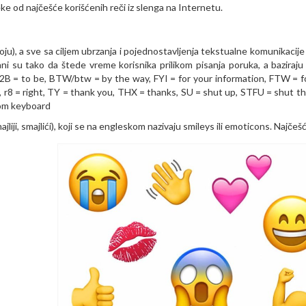
eke od najčešće korišćenih reči iz slenga na Internetu.
voju), a sve sa ciljem ubrzanja i pojednostavljenja tekstualne komunikacij
ani su tako da štede vreme korisnika prilikom pisanja poruka, a baziraju
 2B = to be, BTW/btw = by the way, FYI = for your information, FTW = f
 r8 = right, TY = thank you, THX = thanks, SU = shut up, STFU = shut th
rom keyboard
liji, smajlići), koji se na engleskom nazivaju smileys ili emoticons. Najčešć