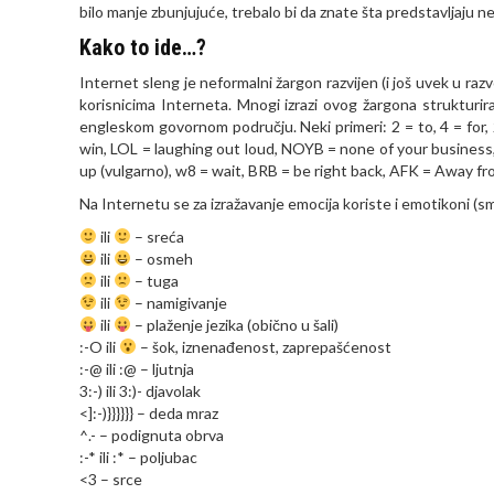
bilo manje zbunjujuće, trebalo bi da znate šta predstavljaju n
Kako to ide…?
Internet sleng je neformalni žargon razvijen (i još uvek u raz
korisnicima Interneta. Mnogi izrazi ovog žargona strukturir
engleskom govornom području. Neki primeri: 2 = to, 4 = for,
win, LOL = laughing out loud, NOYB = none of your business,
up (vulgarno), w8 = wait, BRB = be right back, AFK = Away f
Na Internetu se za izražavanje emocija koriste i emotikoni (smaj
ili
– sreća
ili
– osmeh
ili
– tuga
ili
– namigivanje
ili
– plaženje jezika (obično u šali)
:-O ili
– šok, iznenađenost, zaprepašćenost
:-@ ili :@ – ljutnja
3:-) ili 3:)- djavolak
<]:-)}}}}}} – deda mraz
^.- – podignuta obrva
:-* ili :* – poljubac
<3 – srce