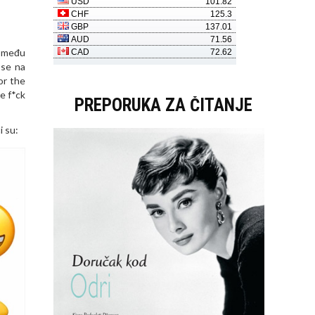
e među
 se na
or the
e f*ck
PREPORUKA ZA ČITANJE
i su: