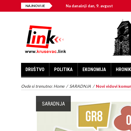
NAJNOVIJE
Na današnji dan, 9. avgust
Sveti ve
DRUŠTVO
POLITIKA
EKONOMIJA
HRONI
Ovde si trenutno:
Home
/
SARADNJA
/
Novi vidovi komun
SARADNJA